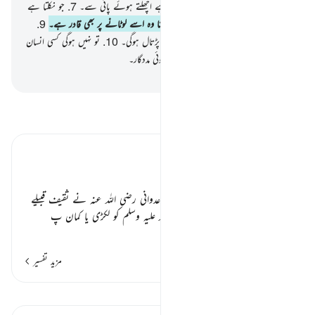
سے پیدا کیا گیا ہے۔
6
.
وہ پیدا کیا گیا ہے اچھلتے ہوئے پانی سے۔
7
.
جو نکلتا ہے
پیٹھ اور پسلیوں کے درمیان سے۔
8
.
یقینا وہ اسے لوٹانے پر بھی قادر ہے۔
9
.
جس دن تمام چھپے ہوئے رازوں کی جانچ پڑتال ہوگی۔
10
.
تو نہیں ہوگی کسی انسان
کے لیے کوئی طاقت اور نہ ہوگا اس کا کوئی مددگار۔
-
بیان القرآن (ڈاکٹر اسرار احمد)
تفسیر پڑھیں
تفسیر ابنِ کثیر
تفسیر سورۃ الطارق:
مسند احمد میں ہے کہ خالد بن ابوحبل عدوانی رضی اللہ عنہ نے ثقیف قبیلے
کی مشرق کی طرف رسول اللہ
صلی اللہ علیہ وسلم
کو لکڑی یا کمان پ
…
مزید پڑھیں
مزید تفسیر
اسباق