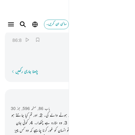
سائن ان کریں۔
انه على رجعه لقادر ٨
الطارق
86:8
86:8
اِنَّهٗ
عَلٰی
رَجْعِهٖ
لَقَادِرٌ
یقینا وہ اسے لوٹانے پر بھی قادر ہے۔
پڑھنا جاری رکھیں
لفظ بہ لفظ
سیاق و سباق میں پڑھیں
باب 86, صفحہ 596, جوز 30
1
.
قسم ہے آسمان کی اور رات کو نمودار ہونے والے کی۔
2
.
اور تم کیا جانتے ہو
کہ وہ رات کو نمودار ہونے والا کیا ہے ؟
3
.
وہ ستارہ ہے چمکدار۔
4
.
کوئی جان
ایسی نہیں جس پر کوئی نگہبان نہ ہو۔
5
.
تو انسان کو غور کرنا چاہیے کہ وہ کس چیز