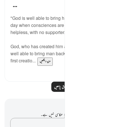
In the Shade of the Quran
31 weeks ago
·
حوالہ
آیت 8:86-10
"God is well able to bring him back [to life]. On the
day when consciences are tried, man shall be
helpless, with no supporter." (Verses 8-10)
God, who has created him and looked after him, is
well able to bring man back to life after death. The
first creatio...
مزید دیکھیں
0
0
مزید اسباق پڑھیں
نوٹس اور عکاسی۔
آپ کے پاس اس آیت پر کوئی نوٹ یا عکاسی نہیں ہے۔
اپنے خیالات کو پکڑو…