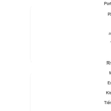
کوئی 
Por
عدل و
Tafsir Ibn Kathir
р
اسی ک
اسی ط
ہے او
یانت داری کا ہے، برائیوں اور گندے کاموں کو چھوڑنے کا
انہوں
ภ
ے طریقہ کے مطابق ہوں، جن کی سچائی ان کے زبردست
ہیں
1
اص کے ساتھ
البتہ
-
بیان 
مزید تفسیر
简
نوٹس
آپ ک
E
Say: O Prophet, 'My Lord has enjoined justi
Ki
every time and place of prayer, and call on 
Tiế
This is what God has enjoined. It runs opposi