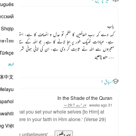
tuguês
усский
باب
Shqip
کہہ دے کہ رب العالمین کا حکم تو عدل و انصاف کا ہے، استقامت اور د
าษาไทย
ہے، عبادات ٹھیک طور پر بجا لانے کا ہے۔ جو اللہ کے سچے رسولوں ک
معجزوں سے اللہ نے ثابت کر دی ہے، ان کی لائی ہوئی شریعت پر اخل
Türkçe
…
مزید پڑھیں
اردو
体中文
اسباق
Melayu
In the Shade of the Quran
spañol
31 weeks ago
·
حوالہ
آیت 29:7
ce, and that you set your whole selves [to Him] at
swahili
Him, sincere in your faith in Him alone.' (Verse 29)
ng Việt
te to the unbelievers' ...
مزید دیکھیں