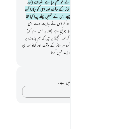
علم نہیں
29
.
آپ ﷺ کہیے کہ میرے رب نے تو حکم دیا ہے انصاف (اور
 توازن) کا اور اپنے رخ سیدھے کرلیا کرو ہر نماز کے وقت اور اسی کو پکارا کرو
ے لیے اپنی اطاعت کو خالص کرتے ہوئے جیسے اس نے تمہیں پہلے پیدا کیا تھا
رح تم دوبارہ بھی پیدا ہوجاؤگے
30
.
ایک گروہ کو اس نے ہدایت دے دی
ر ایک گروہ وہ ہے جس کے اوپر گمراہی مسلط ہوچکی ہے (اور یہ اس لیے کہ)
 نے شیطانوں کو اپنا ساتھی بنا لیا اللہ کو چھوڑ کر اور سمجھتے یہ ہیں کہ ہم ہدایت پر
3
.
اے آدم ؑ کی اولاد اپنی زینت استوار کیا کرو ہر نماز کے وقت اور کھاؤ اور پیو
 اسراف نہ کرو یقیناً وہ اسراف کرنے والوں کو پسند نہیں کرتا
القرآن (ڈاکٹر اسرار احمد)
 اور عکاسی۔
ے پاس اس آیت پر کوئی نوٹ یا عکاسی نہیں ہے۔
اپنے خیالات کو پکڑو…