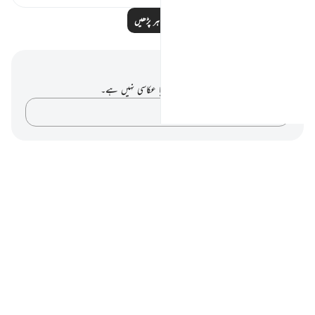
مزید مظاہر پڑھیں
نوٹس اور عکاسی۔
آپ کے پاس اس آیت پر کوئی نوٹ یا عکاسی نہیں ہے۔
اپنے خیالات کو پکڑو…
Notes
placeholders
close