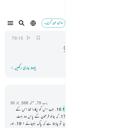
سائن ان کریں۔
هل اتاك حديث موسى ١٥
النازعات
79:15
79:15
هَلْ
اَتٰىكَ
حَدِیْثُ
مُوْسٰی
کیا آپ تک موسیٰ کی خبر پہنچی ہے ؟
پڑھنا جاری رکھیں
لفظ بہ لفظ
سیاق و سباق میں پڑھیں
باب 79, صفحہ 588, جوز 30
15
.
کیا آپ تک موسیٰ کی خبر پہنچی ہے ؟
16
.
جب اس کو پکارا تھا اس کے
پروردگار نے طویٰ کی مقدس وادی میں۔
17
.
کہ جائو فرعون کے پاس وہ بہت
سرکش ہوگیا ہے۔
18
.
اور اسے کہو کہ کیا تو چاہتا ہے کہ پاک ہوجائے ؟
19
.
اور