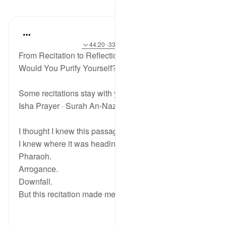
مظاہر
ekaterina myachina
5 weeks ago
·
حوالہ
آیت 9:91، 15:79-33، 44:20
From Recitation to Reflection
Would You Purify Yourself?
Some recitations stay with you.
Isha Prayer · Surah An-Naziʿat (79:15–33)
I thought I knew this passage.
I knew where it was heading.
Pharaoh.
Arrogance.
Downfall.
But this recitation made me stop much...
مزید دیکھیں
2
15