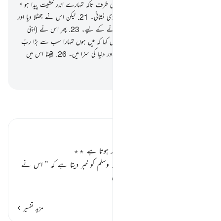
میں تمہاری راہنمائی کروں تمہارے رب کی طرف تاکہ تمہارے اندر خشیت پیدا ہو ؟
20
.
تو موسیٰ ؑ نے اس کو دکھائی بہت بڑی نشانی۔
21
.
لیکن اس نے جھٹلا دیا اور
نافرمانی کی۔
22
.
پھر وہ پلٹا بھاگ دوڑ کرنے کے لیے۔
23
.
پھر اس نے (اپنی
رعیت کو) جمع کیا اور اعلان کیا۔
24
.
پس کہا کہ میں ہوں تمہارا سب سے بڑا ربّ
!
25
.
تو پکڑ لیا اس کو اللہ نے آخرت اور دنیا کی سزا میں۔
26
.
یقینا اس میں
عبرت ہے اس کے لیے جو ڈرتا ہے۔
-
بیان القرآن (ڈاکٹر اسرار احمد)
تفسیر پڑھیں
تفسیر ابنِ کثیر
معفرت دل حق کا مطیع و فرماں بردار ہوتا ہے ٭٭
اللہ تعالیٰ اپنے رسول محمد
صلی اللہ علیہ وسلم
کو خبر دیتا ہے کہ
” اس نے
اپنے بندے اور رسول موسیٰ علیہ ال
…
مزید پڑھیں
مزید تفسیر