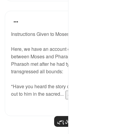
اسباق
In the Shade of the Quran
31 weeks ago
·
حوالہ
آیت 15:79
Instructions Given to Moses
Here, we have an account of what took place
between Moses and Pharaoh, and the end which
Pharaoh met after he had tyrannized and
transgressed all bounds:
"Have you heard the story of Moses? His Lord called
out to him in the sacred...
مزید دیکھیں
0
0
مزید اسباق پڑھیں