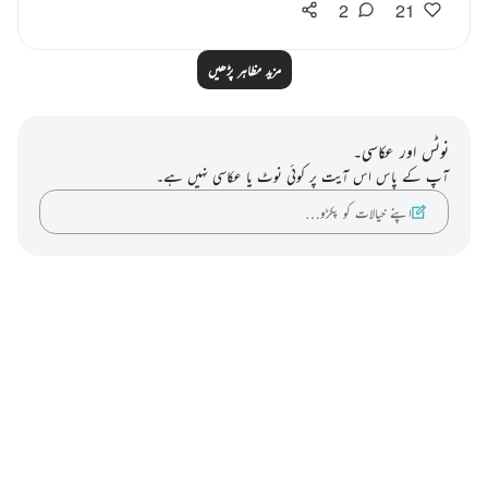
2
21
مزید مظاہر پڑھیں
نوٹس اور عکاسی۔
آپ کے پاس اس آیت پر کوئی نوٹ یا عکاسی نہیں ہے۔
اپنے خیالات کو پکڑو…
Notes
placeholders
close