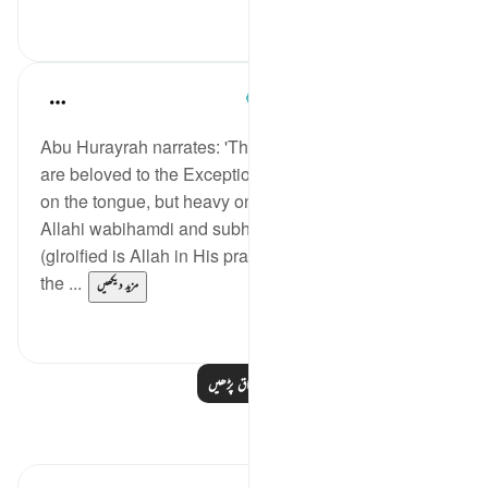
0
19
Prophetic Commentary
8 years ago
·
حوالہ
آیت 47:21
Abu Hurayrah narrates: 'There are two phrases that
are beloved to the Exceptionally Merciful One, light
on the tongue, but heavy on the scales: subhân
Allahi wabihamdi and subhân Allah il-‘Adheem'
(glroified is Allah in His praise, and glorified is Allah,
the ...
مزید دیکھیں
0
0
مزید اسباق پڑھیں
مظاہر