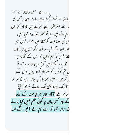
سیاق و سباق میں پڑھیں
باب 21, صفحہ 326, جوز 17
42
.
آپ ﷺ ان سے پوچھئے کہ کون تمہاری حفاظت کرتا ہے رات دن رحمن کی
طرف سے بلکہ یہ لوگ اپنے رب کے ذکر سے اعراض کیے ہوئے ہیں
43
.
کیا ان
کے ایسے معبود ہیں ہمارے سوا جو ان کو بچاتے ہیں وہ تو خود اپنی مدد بھی نہیں
کرسکتے اور نہ ہی وہ ہمارے مقابلے میں ان کی مصاحبت کرسکتے ہیں
44
.
لیکن ہم
نے (دنیوی) نعمتیں عطا کیں ان کو بھی اور ان کے آباء و اَجداد کو بھی یہاں تک
کہ ان پر ایک مدت گزر گئی کیا یہ لوگ دیکھتے نہیں کہ ہم زمین کو اس کے کناروں
سے گھٹاتے چلے آ رہے ہیں تو کیا (اب بھی وہ سمجھتے ہیں کہ) وہی غالب آنے
والے ہیں
45
.
آپ ﷺ کہہ دیجیے کہ میں تم لوگوں کو خبردار کرتا ہوں وحی کے
ذریعے سے اور بہرے نہیں سنتے کسی پکار کو جب انہیں خبردار کیا جاتا ہے
46
.
اور
اگر انہیں آپ ﷺ کے رب کے عذاب کا ایک بھبکا بھی لگ جائے تو فوراً چیخ
اٹھیں گے کہ ہائے ہماری شامت ہم ہی ظالم تھے
47
.
اور ہم قیامت کے دن
عدل و انصاف کی میزانیں لا کر رکھ دیں گے پھر کسی جان پر کوئی ظلم نہیں کیا جائے
گا اگر ہوگا کوئی (عمل) رائی کے دانے کے برابر بھی تو اسے ہم لے آئیں گے اور
حساب لینے کے لیے ہم کافی ہیں
-
بیان القرآن (ڈاکٹر اسرار احمد)