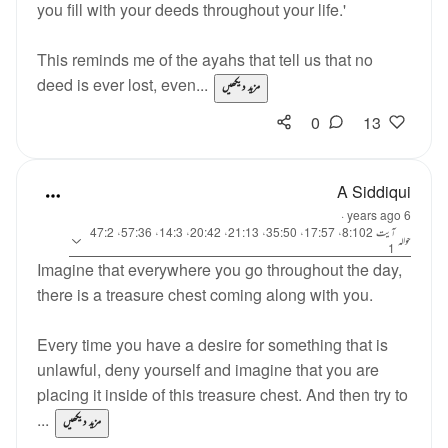
you fill with your deeds throughout your life.'
This reminds me of the ayahs that tell us that no
deed is ever lost, even...
مزید دیکھیں
0
13
A Siddiqui
·
6 years ago
آیت 8:102، 17:57، 35:50، 21:13، 20:42، 14:3، 57:36، 47:2
حوالہ
1
Imagine that everywhere you go throughout the day,
there is a treasure chest coming along with you.
Every time you have a desire for something that is
unlawful, deny yourself and imagine that you are
placing it inside of this treasure chest. And then try to
...
مزید دیکھیں