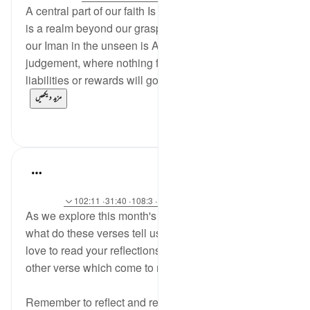
A central part of our faith Is our belief in the unseen. It
is a realm beyond our grasp, and perception. Part of
our Iman in the unseen is Allah’s meticulous
judgement, where nothing from human affairs, rights,
liabilities or rewards will go a miss. Everything...
مزید دیکھیں
0
18
Hammad Fahim
·
2 years ago
حوالہ
آیت 42:14، 47:21، 17:40، 49:18، 108:3، 31:40، 102:11
As we explore this month's theme on
#DivineJustice
,
what do these verses tell us about Justice? I would
love to read your reflections on these verses or any
other verse which come to mind.
Remember to reflect and reflect to remember!