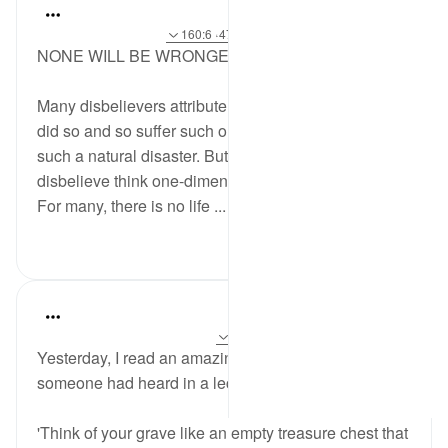
Shafowan W. Mahmood
31 weeks ago
·
حوالہ
آیت 281:2، 47:21، 160:6
NONE WILL BE WRONGED
Many disbelievers attribute evil to Allah, saying why
did so and so suffer such or why is there such and
such a natural disaster. But the truth is, those who
disbelieve think one-dimensionally; quite literally.
For many, there is no life ...
مزید دیکھیں
0
4
A Siddiqui
6 years ago
·
حوالہ
آیت 47:21، 16:31
Yesterday, I read an amazing comment online that
someone had heard in a lecture:
'Think of your grave like an empty treasure chest that