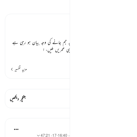
تفسیر پڑھیں
تفسیر ابنِ کثیر
ذلت و رسوائی کے مارے لوگ ٭٭
کافروں کے کینے کی اور اپنی گمراہی پر جم جانے کی وجہ بیان ہو رہی ہے
کہ انہیں کھانے پینے کو ملتا رہا، لمبی لمبی عمریں ملیں، ا
…
مزید پڑھیں
مزید تفسیر
قیراط دیکھیں
اس آیت میں ہے۔ 1 جنکچرز
جنکچر دیکھیں
اسباق
Hammad Fahim
2 years ago
·
حوالہ
آیت 46:40-50، 4:1، 16:40-17، 47:21