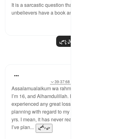
It is a sarcastic question that asks whether or not the
unbelievers have a book and if...
مزید دیکھیں
0
0
مزید اسباق پڑھیں
مظاہر
Maimona Aziz
11 weeks ago
·
حوالہ
آیت 155:2-156، 37:68-39
Assalamualaikum wa rahmatullahi wa barakatuhu.
I’m 16, and Alhamdulillah. I’ve never really
experienced any great loss, nor did I have any
planning with regard to my future until I turned 14 / 15
yrs. I mean, it has never really happened to me that
I’ve plan...
مزید دیکھیں
5
10