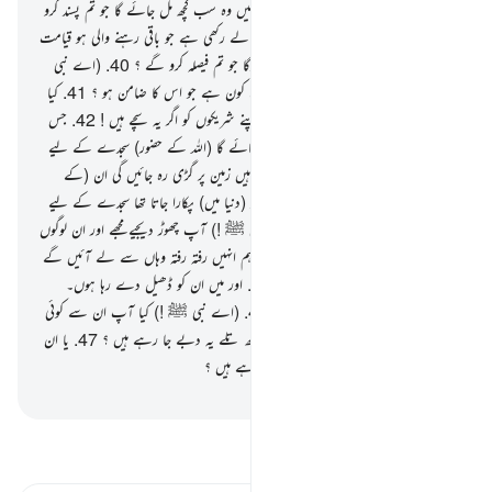
پڑھتے ہو ؟
38
.
کہ اس (آخرت) میں تمہیں وہ سب کچھ مل جائے گا جو تم پسند کرو
گے !
39
.
کیا تم نے ہم سے کوئی قسم لے رکھی ہے جو باقی رہنے والی ہو قیامت
کے دن تک کہ تمہارے لیے وہی کچھ ہوگا جو تم فیصلہ کرو گے ؟
40
.
(اے نبی
ﷺ !) ذرا ان سے پوچھئے کہ ان میں سے کون ہے جو اس کا ضامن ہو ؟
41
.
کیا
ان کے کوئی شریک ہیں ؟ تو لائیں یہ اپنے شریکوں کو اگر یہ سچے ہیں !
42
.
جس
دن پنڈلی کھولی جائے گی اور انہیں پکارا جائے گا (اللہ کے حضور) سجدے کے لیے
تو وہ کر نہیں سکیں گے۔
43
.
ان کی نگاہیں زمین پر گڑی رہ جائیں گی ان (کے
چہروں) پر ذلت چھا رہی ہوگی۔ اور ان کو (دنیا میں) پکارا جاتا تھا سجدے کے لیے
جبکہ یہ صحیح سالم تھے۔
44
.
تو (اے نبی ﷺ !) آپ چھوڑ دیجیے مجھے اور ان لوگوں
کو جو اس کلام کی تکذیب کر رہے ہیں۔ ہم انہیں رفتہ رفتہ وہاں سے لے آئیں گے
جہاں سے انہیں علم تک نہیں ہوگا۔
45
.
اور میں ان کو ڈھیل دے رہا ہوں۔
بیشک میری تدبیر بہت مضبوط ہے۔
46
.
(اے نبی ﷺ !) کیا آپ ان سے کوئی
اجرت مانگتے ہیں جس کے تاوان کے بوجھ تلے یہ دبے جا رہے ہیں ؟
47
.
یا ان
کے پاس غیب کا علم ہے جسے یہ لکھ رہے ہیں ؟
-
بیان القرآن (ڈاکٹر اسرار احمد)
تفسیر پڑھیں