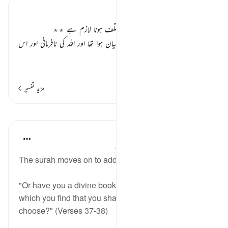
تفسیر ابنِ کثیر
گنہگار اور نیکو کار دونوں کی جزاء کا مختلف ہونا لازم ہے ٭٭
اوپر چونکہ دنیوی جنت والوں کا حال بیان ہوا تھا اور اللہ کی نافرمانی اور اس
کے حکم کے خلاف کر
…
مزید پڑھیں
مزید تفسیر
اسباق
In the Shade of the Quran
31 weeks ago
·
حوالہ
آیت 37:68-38
The surah moves on to add an element of sarcasm:
"Or have you a divine book which you study, and in
which you find that you shall have all that you
choose?" (Verses 37-38)