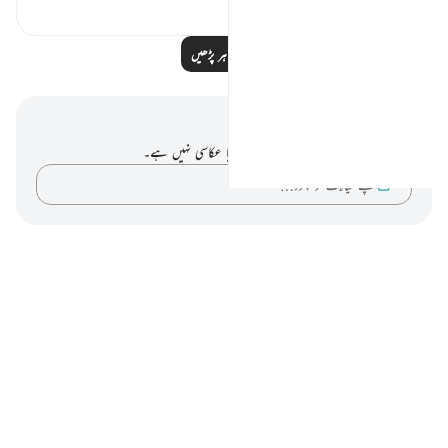
مزید مظاہر پڑھیں
نوٹس اور عکاسی۔
آپ کے پاس اس آیت پر کوئی نوٹ یا عکاسی نہیں ہے۔
اپنے خیالات کو پکڑو…
Notes
placeholders
close