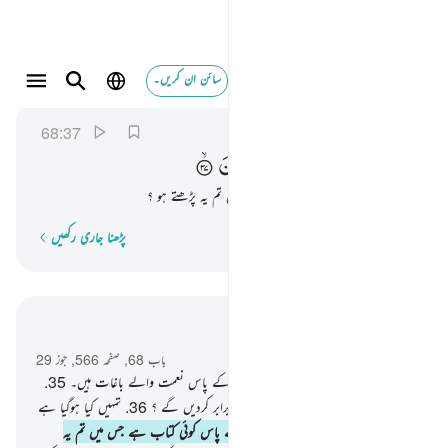
سائن ان کریں۔
ام لكم كتاب فيه تدرسون ٣٧
القلم
68:37
68:37
اَمْ
لَكُمْ
كِتٰبٌ
فِیْهِ
تَدْرُسُوْنَ
کیا تمہارے پاس کوئی کتاب ہے جس میں تم یہ پڑھتے ہو ؟
پڑھنا جاری رکھیں
لفظ بہ لفظ
سیاق و سباق میں پڑھیں
باب 68, صفحہ 566, جوز 29
34
.
متقین کے لیے یقینا ان کے رب کے پاس نعمت والے باغات ہیں۔
35
.
کیا ہم اپنے فرمانبرداروں کو مجرموں کے برابر کردیں گے ؟
36
.
تمہیں کیا ہوگیا ہے
تم کیسے حکم لگاتے ہو ؟
37
.
کیا تمہارے پاس کوئی کتاب ہے جس میں تم یہ