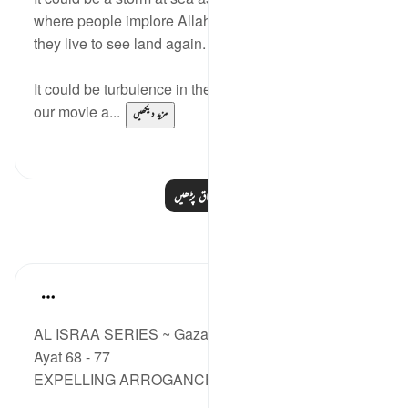
where people implore Allah and promise to change if
they live to see land again. ⁣⁣
It could be turbulence in the air, making us turn off
our movie a...
مزید دیکھیں
3
38
مزید اسباق پڑھیں
مظاہر
Syaari Ab Rahman
last year
·
حوالہ
آیت 68:17-77
AL ISRAA SERIES ~ Gaza Through Quranic lens
Ayat 68 - 77
EXPELLING ARROGANCE