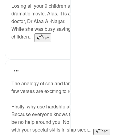
Losing all your 9 children seems like a scene in a
dramatic movie. Alas, it is a reality for a Gazan
doctor, Dr Alaa Al-Najjar.
While she was busy saving the lives of other
children...
مزید دیکھیں
2
8
Humairah
4 years ago
·
حوالہ
آیت 67:17-69
The analogy of sea and land that Allah uses in these
few verses are exciting to read.
Firstly, why use hardship at sea?
Because everyone knows that at sea there’s going to
be no help around you. No one to save you. Even
with your special skills in ship steer...
مزید دیکھیں