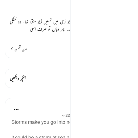
تفسیر ابنِ کثیر
اظہار قدرت و اختیار ٭٭
رب العالمین لوگوں کو ڈرا رہا ہے کہ جو تری میں تمہیں ڈبو سکتا تھا، وہ خشکی
میں دھنسانے کی قدرت بھی رکھتا ہے۔ پھر وہاں تو صرف اسی
…
مزید پڑھیں
مزید تفسیر
قیراط دیکھیں
اس آیت میں ہے۔ 1 جنکچرز
جنکچر دیکھیں
اسباق
Ammar AlShukry
4 years ago
·
حوالہ
آیت 68:17-69، 22:10
⁣Storms make you go into negotiations with God. ⁣⁣
It could be a storm at sea as described by the Quran,