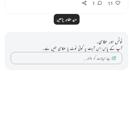
1
11
مزید مظاہر پڑھیں
نوٹس اور عکاسی۔
آپ کے پاس اس آیت پر کوئی نوٹ یا عکاسی نہیں ہے۔
اپنے خیالات کو پکڑو…
Notes
placeholders
close