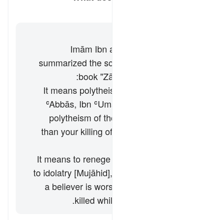
کے لیے جواب ٹوگل کریں۔ What does *"fitnah"* mean here?
تفسیر
جواب
Imām Ibn al-Jawzī (d. 597/1201)
summarized the scholars' opinions in his
book "Zād al-Masīr" as follows:
It means polytheism [Ibn Masʿūd, Ibn
ʿAbbās, Ibn ʿUmar, Qatādah] i.e. the
polytheism of those people is worse
than your killing of them in the Sacred
Precinct.
It means to renege on Islam and return
to idolatry [Mujāhid], i.e. the apostasy of
a believer is worse for him than to be
killed while following the truth.