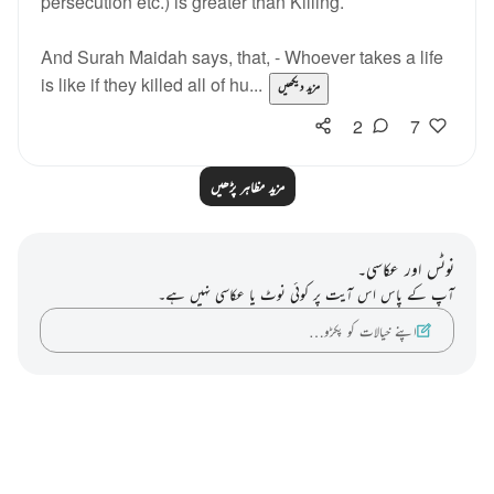
persecution etc.) is greater than Killing.
And Surah Maidah says, that, - Whoever takes a life
is like if they killed all of hu...
مزید دیکھیں
2
7
مزید مظاہر پڑھیں
نوٹس اور عکاسی۔
آپ کے پاس اس آیت پر کوئی نوٹ یا عکاسی نہیں ہے۔
اپنے خیالات کو پکڑو…