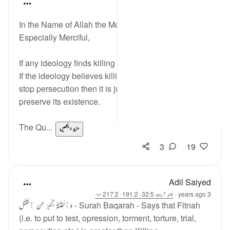
Razia Zahra
2 years ago
·
حوالہ
آیت 191:2
In the Name of Allah the Most Merciful, the
Especially Merciful,
If any ideology finds killing a victory then it is flawed.
If the ideology believes killing in self-defence and to
stop persecution then it is just and intends to
preserve its existence.
The Qu...
مزید دیکھیں
3
19
Adil Saiyed
3 years ago
·
حوالہ
آیت 32:5، 191:2، 217:2
وَٱلْفِتْنَةُ أَكْبَرُ مِنَ ٱلْقَتْلِ - Surah Baqarah - Says that Fitnah
(i.e. to put to test, opression, torment, torture, trial,