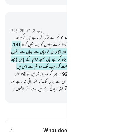
سیاق و سباق میں پڑھیں
باب 2, صفحہ 29, جوز 2
190
.
اور قتال کرو اللہ کی راہ میں ان سے جو تم سے قتال کر رہے ہیں لیکن حد
سے تجاوز نہ کرو بیشک اللہ تعالیٰ حد سے تجاوز کرنے والوں کو پسند نہیں کرتا
191
.
اور انہیں قتل کرو جہاں کہیں بھی انہیں پاؤ اور نکالو ان کو وہاں سے جہاں سے انہوں
نے تم کو نکالا ہے اور فتنہ قتل سے بھی بڑھ کر ہے ہاں مسجد حرام کے پاس (جسے
امن کی جگہ بنا دیا گیا ہے) ان سے جنگ مت کرو جب تک وہ تم سے اس میں
جنگ نہ چھیڑیں یہی بدلہ ہے کافروں کا۔
192
.
پھر اگر وہ باز آجائیں تو یقیناً اللہ
بخشنے والا بہت مہربان ہے
193
.
اور لڑو ان سے یہاں تک کہ فتنہ باقی نہ رہے اور
دین اللہ کا ہوجائے پھر اگر وہ باز آجائیں تو کوئی زیادتی جائز نہیں ہے مگر ظالموں پر
-
بیان القرآن (ڈاکٹر اسرار احمد)
سوالات اور جوابات پڑھیں
What does
"fitnah"
mean here?