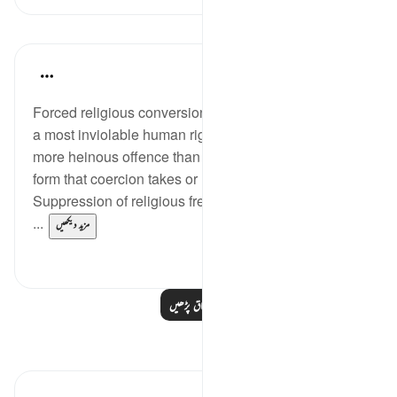
اسباق
In the Shade of the Quran
31 weeks ago
·
حوالہ
آیت 191:2
Forced religious conversion is the worst violation of
a most inviolable human right. It is, therefore, a much
more heinous offence than murder, regardless of the
form that coercion takes or how it is exerted.
Suppression of religious freedom can be imposed by
...
مزید دیکھیں
0
2
مزید اسباق پڑھیں
مظاہر