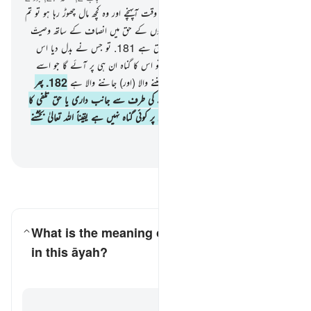
180
.
جب تم میں سے کسی کی موت کا وقت آپہنچے اور وہ کچھ مال چھوڑ رہا ہو تو تم
پر فرض کردیا گیا ہے والدین اور رشتہ داروں کے حق میں انصاف کے ساتھ وصیتّ
کرنا اللہ تعالیٰ کا تقویٰ رکھنے والوں پر یہ حق ہے
181
.
تو جس نے بدل دیا اس
وصیت کو اس کے بعد کہ اس کو سنا تھا تو اس کا گناہ ان ہی پر آئے گا جو اسے
تبدیل کرتے ہیں یقیناً اللہ تعالیٰ سب کچھ سننے والا (اور) جاننے والا ہے
182
.
پھر
جس کو اندیشہ ہو کسی وصیت کرنے والے کی طرف سے جانب داری یا حق تلفی کا
اور وہ ان کے مابین صلح کرا دے تو اس پر کوئی گناہ نہیں ہے یقیناً اللہ تعالیٰ بخشنے
والا رحم فرمانے والا ہے
-
بیان القرآن (ڈاکٹر اسرار احمد)
سوالات اور جوابات پڑھیں
What is the meaning of
"khawf"
(lit. "fear")
in this āyah?
کے لیے جواب ٹوگل کریں۔ What is the meaning of *"khawf"* (lit. "fear") in this āyah?
تفسیر
جواب