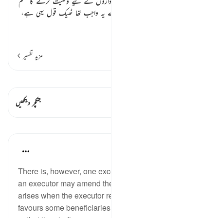
اس آیت میں ماں باپ اور قرابت داروں کے لیے وصیت کرنے کا حکم
ہو رہا ہے، میراث کے حکم سے پہلے یہ واجب تھا ٹھیک قول یہی ہے،
لیکن میراث کے
…
مزید پڑھیں
مزید تفسیر
قیراط دیکھیں
اس آیت میں ہے۔ 1 جنکچرز
جنکچر دیکھیں
اسباق
In the Shade of the Quran
31 weeks ago
·
حوالہ
آیت 182:2
There is, however, one exceptional situation in which
an executor may amend the contents of a will. This
arises when the executor realizes that the will
favours some beneficiaries at the expense of others