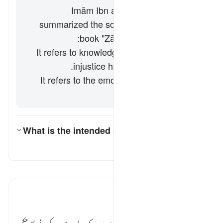
Imām Ibn al-Jawzī (d. 597/1201)
summarized the scholars' opinions in his
book "
Zād al-Masīr
" as follows:
It refers to knowledge. This implies that
injustice has already occurred.
It refers to the emotion of fear, i.e. that
injustice may occur.
What is the intended scenario in this āyah?
کے لیے جواب ٹوگل کریں۔ What is the intended scenario in this āyah?
تفسیر
تفسیر پڑھیں
تفسیر ابنِ کثیر
وصیت کی وضاحت ٭٭