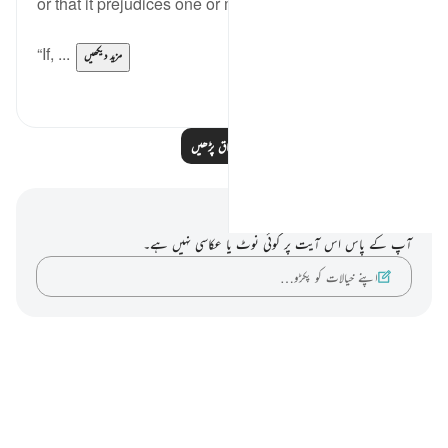
or that it prejudices one or more of the heirs.
“If, ...
مزید دیکھیں
0
2
مزید اسباق پڑھیں
نوٹس اور عکاسی۔
آپ کے پاس اس آیت پر کوئی نوٹ یا عکاسی نہیں ہے۔
اپنے خیالات کو پکڑو…