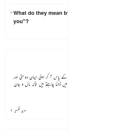
What do they mean by saying "We are with
you"?
کے لیے جواب ٹوگل کریں۔ What do they mean by saying "We are with you"?
تفسیر
تفسیر پڑھیں
تفسیر ابنِ کثیر
فریب زدہ لوگ ٭٭
مطلب یہ ہے کہ یہ بدباطن مسلمانوں کے پاس آ کر اپنی ایمان دوستی اور
خیر خواہی ظاہر کر کے انہیں دھوکے میں ڈالنا چاہتے ہیں تاکہ مال و جان
ک
…
مزید پڑھیں
مزید تفسیر
اسباق