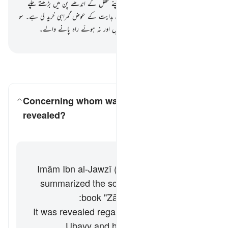
سرکشی میں ڈھیل دے رہا ہے کہ وہ اپنے عقل کے اندھے پن میں بڑھتے چلے
جائیں۔
16
.
یہ وہ لوگ ہیں کہ جنہوں نے ہدایت کے عوض گمراہی خرید لی ہے۔ سو
نافع نہ ہوئی ان کی تجارت ان کے حق میں اور نہ ہوئے راہ پانے والے۔
-
بیان القرآن (ڈاکٹر اسرار احمد)
سوالات اور جوابات پڑھیں
Concerning whom was this verse
revealed?
کے لیے جواب ٹوگل کریں۔ Concerning whom was this verse revealed?
تفسیر
جواب
Imām Ibn al-Jawzī (d. 597 AH / 1201 CE)
summarized the scholars' opinions in his
book "Zād al-Masīr" as follows:
It was revealed regarding ʿAbd Allāh ibn
Ubayy and his companions. [Ibn