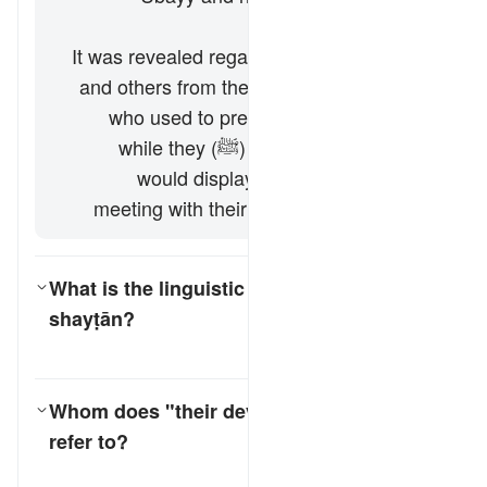
ʿAbbās]
It was revealed regarding the hypocrites
and others from the People of the Book
who used to pretend to have faith in
front of the Prophet (ﷺ) while they
would display the opposite when
meeting with their leaders. [Al-Ḥasan]
What is the linguistic root of the word
shayṭān
?
کے لیے جواب ٹوگل کریں۔ What is the linguistic root of the word *shayṭān*?
تفسیر
Whom does "their devils" (
shayāṭīnihim
)
refer to?
کے لیے جواب ٹوگل کریں۔ Whom does "their devils" (*shayāṭīnihim*) refer to?
تفسیر