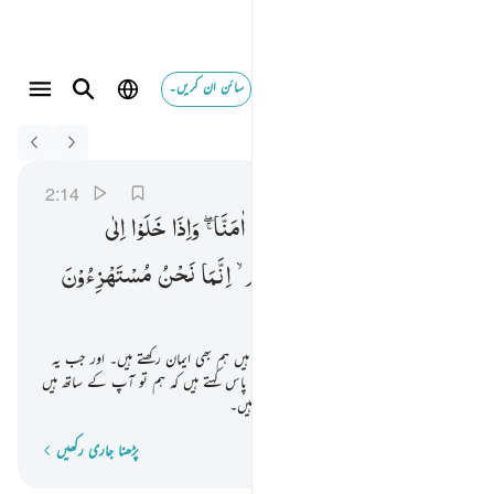
سائن ان کریں۔
Switch Quran.com to
English
واذا لقوا الذين امنوا قالوا امنا واذا خلوا الى شياطينهم قالوا
البقرة
2:14
2:14
وَاِذَا
لَقُوا
الَّذِیْنَ
اٰمَنُوْا
قَالُوْۤا
اٰمَنَّا ۖۚ
وَاِذَا
خَلَوْا
اِلٰی
شَیٰطِیْنِهِمْ ۙ
قَالُوْۤا
اِنَّا
مَعَكُمْ ۙ
اِنَّمَا
نَحْنُ
مُسْتَهْزِءُوْنَ
اور جب یہ اہل ایمان سے ملتے ہیں تو کہتے ہیں ہم بھی ایمان رکھتے ہیں۔ اور جب یہ
خلوت میں ہوتے ہیں اپنے شیطانوں کے پاس کہتے ہیں کہ ہم تو آپ کے ساتھ ہیں
اور ان لوگوں سے تو محض مذاق کر رہے ہیں۔
پڑھنا جاری رکھیں
لفظ بہ لفظ