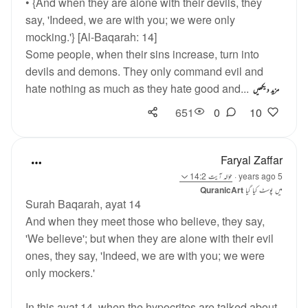
• {And when they are alone with their devils, they
say, 'Indeed, we are with you; we were only
mocking.'} [Al-Baqarah: 14]
Some people, when their sins increase, turn into
devils and demons. They only command evil and
hate nothing as much as they hate good and...
مزید دیکھیں
651
0
10
Faryal Zaffar
5 years ago
·
حوالہ
آیت 14:2
میں پوسٹ کیا گیا
QuranicArt
Surah Baqarah, ayat 14
And when they meet those who believe, they say,
'We believe'; but when they are alone with their evil
ones, they say, 'Indeed, we are with you; we were
only mockers.'
In this ayat 14, when the hypocrites are talked about