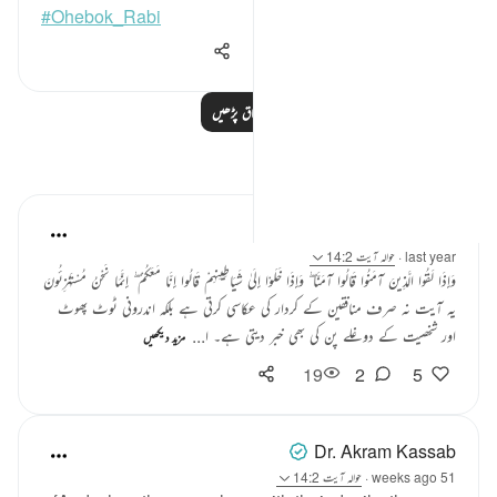
#Ohebok_Rabi
14,580
0
13
مزید اسباق پڑھیں
مظاہر
Tahira Fatima
last year
·
حوالہ
آیت 14:2
وَإِذَا لَقُوا الَّذِينَ آمَنُوا قَالُوا آمَنَّا ۖ وَإِذَا خَلَوْا إِلَىٰ شَيَاطِينِهِمْ قَالُوا إِنَّا مَعَكُمْ ۖ إِنَّمَا نَحْنُ مُسْتَهْزِئُونَ
یہ آیت نہ صرف منافقین کے کردار کی عکاسی کرتی ہے بلکہ اندرونی ٹوٹ پھوٹ
اور شخصیت کے دوغلے پن کی بھی خبر دیتی ہے۔ ا...
مزید دیکھیں
19
2
5
Dr. Akram Kassab
51 weeks ago
·
حوالہ
آیت 14:2