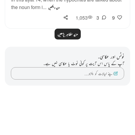
the noun form i...
مزید دیکھیں
1,053
3
9
مزید مظاہر پڑھیں
نوٹس اور عکاسی۔
آپ کے پاس اس آیت پر کوئی نوٹ یا عکاسی نہیں ہے۔
اپنے خیالات کو پکڑو…