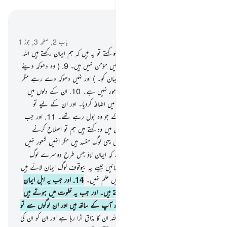
سیاق و سباق میں پڑھیں
باب 2, صفحہ 3, جوز 1
8
.
اور لوگوں میں سے کچھ ایسے بھی ہیں جو کہتے تو یہ ہیں کہ ہم ایمان رکھتے ہیں اللہ
پر بھی اور یوم آخر پر بھی مگر وہ حقیقت میں مؤمن نہیں ہیں۔
9
.
( وہ دھوکہ دینے
کی کوشش کر رہے ہیں اللہ کو اور اہل ایمان کو۔ ) اور نہیں دھوکہ دے رہے مگر
صرف اپنے آپ کو۔ اور انہیں اس کا شعور نہیں ہے۔
10
.
ان کے دلوں میں
ایک روگ ہے تو اللہ نے ان کے روگ میں اضافہ کردیا۔ اور ان کے لیے تو
دردناک عذاب ہے بسبب اس جھوٹ کے جو وہ بول رہے تھے۔
11
.
اور جب
ان سے کہا جاتا ہے کہ مت فساد کرو زمین میں وہ کہتے ہیں ہم تو اصلاح کرنے
والے ہیں۔
12
.
آگاہ ہوجاؤ کہ حقیقت میں یہی لوگ مفسد ہیں مگر انہیں شعور نہیں
ہے۔
13
.
اور جب ان سے کہا جاتا ہے کہ ایمان لاؤ جس طرح دوسرے لوگ
ایمان لائے ہیں وہ کہتے ہیں کیا ہم ایمان لائیں جیسے یہ بیوقوف لوگ ایمان لائے ہیں
؟ آگاہ ہوجاؤ کہ وہی بیوقوف ہیں لیکن انہیں علم نہیں۔
14
.
اور جب یہ اہل ایمان
سے ملتے ہیں تو کہتے ہیں ہم بھی ایمان رکھتے ہیں۔ اور جب یہ خلوت میں ہوتے ہیں
اپنے شیطانوں کے پاس کہتے ہیں کہ ہم تو آپ کے ساتھ ہیں اور ان لوگوں سے تو
محض مذاق کر رہے ہیں۔
15
.
درحقیقت اللہ ان کا مذاق اڑا رہا ہے اور ان کو ان کی