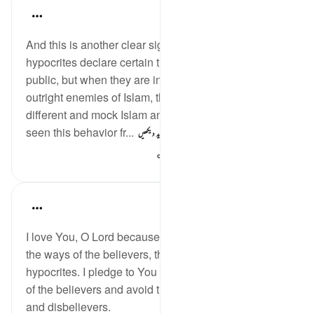
Jasser Auda
35 weeks ago
·
حوالہ
آیت 14:2
And this is another clear sign of hypocrisy: that
hypocrites declare certain things in
public, but when they are in closed meetings with the
outright enemies of Islam, they say something
different and mock Islam and its followers. We have
seen this behavior fr...
مزید دیکھیں
408
0
7
Salah Soltan
8 years ago
·
حوالہ
آیت 5:2-16
I love You, O Lord because You have clarified for me
the ways of the believers, the disbelievers and the
hypocrites. I pledge to You that I will follow the ways
of the believers and avoid the ways of the hypocrites
and disbelievers.