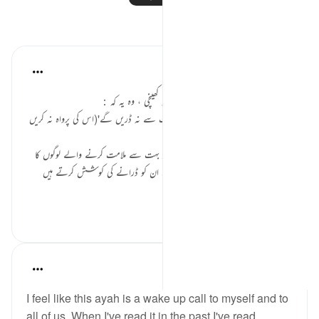
مظاہر
Amina Bilal
2 years ago
·
حوالہ
آیت 54:5
اس آیت کے جس حصّے نے میری توجہ کھینچی ، وہ یہ کہ：
'اور وہ کسی ملامت کرنے والے کی ملامت سے نہ ڈریں گے'(اس کی پرواہ نہ کریں
گے)
بہت سے لوگوں کو دین پر آنے کے بعد بہت سے ملامت کرنے والے لوگوں کا
سامنا کرنا پڑتا ہے، جو کہ طرح طرح سے ان کو ڈرانے کی کوشش کرتے ہیں
کس...
مزید دیکھیں
4
8
Julie Aoulad-Ali
16 weeks ago
·
حوالہ
آیت 54:5
I feel like this ayah is a wake up call to myself and to
all of us. When I've read it in the past I've read