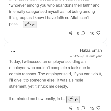
"whoever among you who abandons their faith" and
internally categorised myself as not being among
this group as I know I have faith so Allah can't
possi...
مزید دیکھیں
0
10
Hafza Eman
last year
·
حوالہ
آیت 54:5
Today, I witnessed an employer scolding an
employee who couldn’t complete a task due to
certain reasons. The employer said, 'If you can’t do it,
I’ll give it to someone else.' It was a simple
statement, yet it struck me deeply.
It reminded me how easily, in t...
مزید دیکھیں
3
12