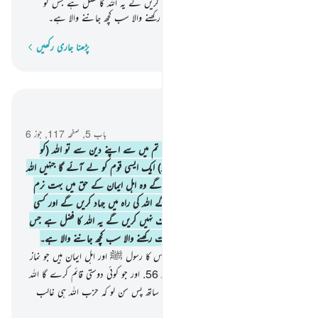
کرنے والے کی ملامت کا کوئی خوف نہیں کریں گے یہ اللہ کا فضل ہے جس کو
چاہے عطا کرتا ہے اور اللہ بہت وسعت رکھنے والا سب کچھ جاننے والا ہے۔
پڑھنا جاری رکھیں
لفظ بہ لفظ
سیاق و سباق میں پڑھیں
باب 5, صفحہ 117, جوز 6
54
.
اے ایمان والو ! جو کوئی بھی پھر گیا تم میں سے اپنے دین سے تو اللہ (کو
کوئی پرواہ نہیں وہ) عنقریب (تمہیں ہٹا کر) ایک ایسی قوم کو لے آئے گا جنہیں اللہ
محبوب رکھے گا اور وہ اسے محبوب رکھیں گے وہ اہل ایمان کے حق میں بہت نرم
ہوں گے) کافروں پر بہت بھاری ہوں گے اللہ کی راہ میں جہاد کریں گے اور کسی
ملامت کرنے والے کی ملامت کا کوئی خوف نہیں کریں گے یہ اللہ کا فضل ہے جس
کو چاہے عطا کرتا ہے اور اللہ بہت وسعت رکھنے والا سب کچھ جاننے والا ہے۔
55
.
تمہارے ولی تو اصل میں بس اللہ اس کا رسول ﷺ اور اہل ایمان ہیں جو نماز
قائم رکھتے ہیں اور زکوٰۃ دیتے ہیں جھک کر
56
.
اور جو کوئی دوستی قائم کرے گا اللہ
اس کے رسول ﷺ اور ایمان والوں کے ساتھ پس سن لو کہ حزب اللہ ہی غالب
رہنے والی ہے