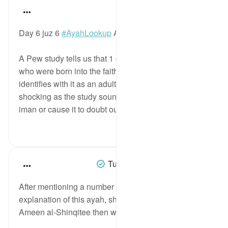
Mohannad Hakeem
4 years ago
·
حوالہ
آیت 54:5
Day 6 juz 6
#AyahLookup
Answer
A Pew study tells us that 1 out of every 5 Muslims
who were born into the faith leaves Islam and stop
identifies with it as an adult. As
shocking as the study sounds, it should not affect our
iman or cause it to doubt our fait...
مزید دیکھیں
1
12
Tulayhah Tafsir Translations
5 years ago
·
حوالہ
آیت 54:5
After mentioning a number of similar ayaat in his
explanation of this ayah, sheikh Muhammad al-
Ameen al-Shinqitee then wrote: