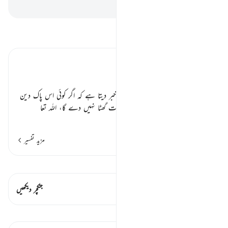
-
بیان القرآن (ڈاکٹر اسرار احمد)
تفسیر پڑھیں
تفسیر ابنِ کثیر
قوت اسلام اور مرتدین ٭٭
اللہ رب العزت جو قادر و غالب ہے خبر دیتا ہے کہ اگر کوئی اس پاک دین
سے مرتد ہو جائے تو وہ اسلام کی قوت گھٹا نہیں دے گا، اللہ تعا
…
مزید پڑھیں
مزید تفسیر
قیراط دیکھیں
اس آیت میں ہے۔ 1 جنکچرز
جنکچر دیکھیں
اسباق