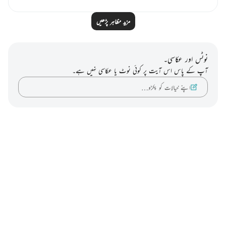
مزید مظاہر پڑھیں
نوٹس اور عکاسی۔
آپ کے پاس اس آیت پر کوئی نوٹ یا عکاسی نہیں ہے۔
اپنے خیالات کو پکڑو…
Notes
placeholders
close