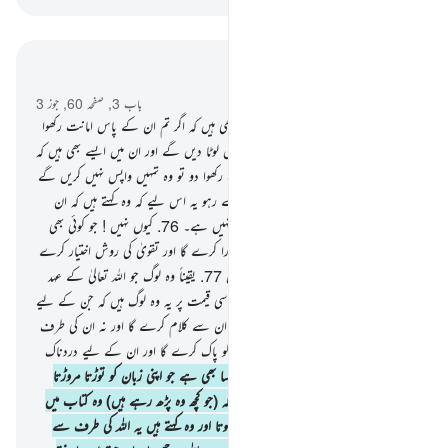
سیاق و سباق میں پڑھیں
باب 3, صفحہ 60, جوز 3
75
.
اور اہل کتاب میں سے ایسے لوگ بھی ہیں کہ اگر تم ان کے پاس امانت رکھوا
دو ڈھیروں مال تو وہ تمہیں پورا پورا واپس لوٹا دیں گے اور ان میں ایسے بھی ہیں کہ
اگر تم ان کے پاس ایک دینار بھی امانت رکھوا دو تو وہ تمہیں واپس نہیں کریں گے
مگر جب تک کہ تم اس کے سر پر کھڑے رہو یہ اس لیے کہ وہ کہتے ہیں کہ ان
امیین کے معاملے میں ہم پر کوئی ملامت نہیں ہے۔
76
.
کیوں نہیں ! جو کوئی بھی
اللہ تعالیٰ سے کیے ہوئے اپنے عہد کو پورا کرے گا اور تقویٰ کی روش اختیار کرے
گا تو بیشک اللہ تعالیٰ کو اہل تقویٰ پسند ہیں
77
.
یقیناً وہ لوگ جو اللہ تعالیٰ کے عہد
اور اپنی قسموں کو فروخت کرتے ہیں حقیر سی قیمت پر یہ وہ لوگ ہیں کہ جن کے لیے
کوئی حصہ نہیں ہے آخرت میں اور نہ اللہ ان سے کلام کرے گا اور نہ ان کی طرف
نگاہ کرے گا قیامت کے دن اور نہ ان کو پاک کرے گا اور ان کے لیے دردناک
عذاب ہے
78
.
اور ان میں ایک گروہ ایسا بھی ہے جو اپنی زبان کو توڑتا مروڑتا
ہے کتاب کو پڑھتے ہوئے تاکہ تم سمجھو کہ (جو کچھ وہ پڑھ رہے ہیں) وہ کتاب میں
سے ہے حالانکہ وہ کتاب میں سے نہیں ہوتا اور وہ کہتے ہیں یہ اللہ کی طرف سے