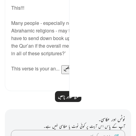
20 weeks ago
·
حوالہ
آیت 78:3
This!!!
Many people - especially newly reverts from other
Abrahamic religions - may think ‘why would Allah
have to send down book upon book, and eventually
the Qur’an if the overall message has been the same
in all of these scriptures?’
This verse is your an...
مزید دیکھیں
0
5
مزید مظاہر پڑھیں
نوٹس اور عکاسی۔
آپ کے پاس اس آیت پر کوئی نوٹ یا عکاسی نہیں ہے۔