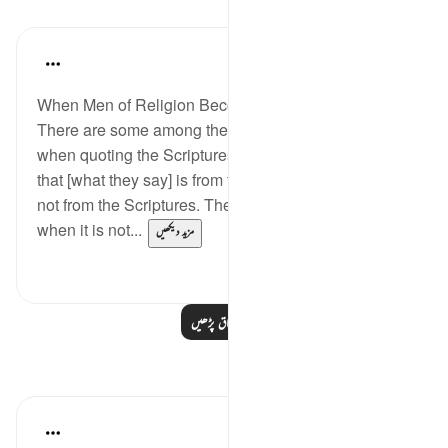
اسباق
In the Shade of the Quran
31 weeks ago
·
حوالہ
آیت 78:3
When Men of Religion Become Corrupt
There are some among them who twist their tongues
when quoting the Scriptures, so that you may think
that [what they say] is from the Scriptures, when it is
not from the Scriptures. They say: ‘It is from God,'
when it is not...
مزید دیکھیں
0
0
مزید اسباق پڑھیں
مظاہر
Muhammad Zyam