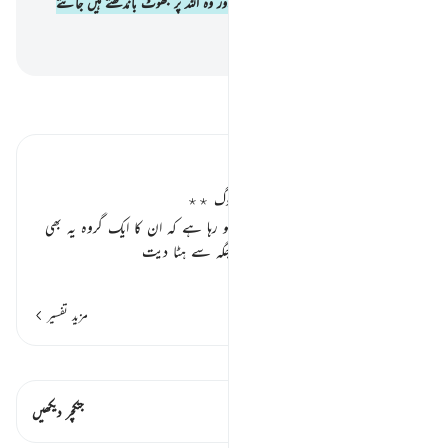
ہے جبکہ وہ اللہ کی طرف سے نہیں ہوتا اور وہ اللہ پر جھوٹ باندھتے ہیں جانتے
بوجھتے
-
بیان القرآن (ڈاکٹر اسرار احمد)
تفسیر پڑھیں
تفسیر ابنِ کثیر
غلط تاویل اور تحریف کرنے والے لوگ ٭٭
یہاں بھی انہی ملعون یہودیوں کا ذکر ہو رہا ہے کہ ان کا ایک گروہ یہ بھی
کرتا ہے کہ عبارت کو اس کی اصل جگہ سے ہٹا دیت
…
مزید پڑھیں
مزید تفسیر
قیراط دیکھیں
اس آیت میں ہے۔ 1 جنکچرز
جنکچر دیکھیں