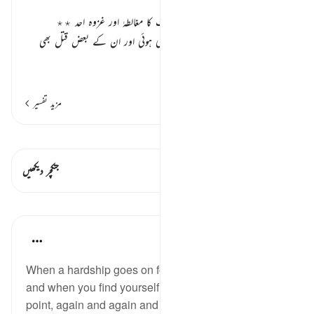
رسول اللہ صلی اللہ علیہ وسلم کی وفات کا مغالطہٰ اور غزوہ احد ٭٭
میدان احد میں مسلمانوں کو شکست بھی ہوئی اور ان کے بعض قتل بھی
کئے گئے۔ اس دن شیطان نے ی
…
مزید پڑھیں
مزید تفسیر
قیراط دیکھیں
اس آیت میں ہے۔ 2 جنکچرز
جنکچر دیکھیں
اسباق
Taimiyyah Zubair
4 years ago
·
حوالہ
آیت 146:3
When a hardship goes on for what feels like too long,
and when you find yourself at the edge of a breaking
point, again and again and again, and when you feel