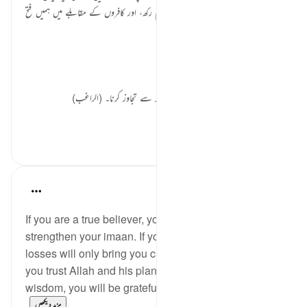
معاف فرما، ہمارے قدموں کو ثابت قدم رکھ، اور کافروں کے مقابلے میں ہمیں فتح
عطا فرما۔ (آل عمران: 147)
لسانی معنی:
'اسراف' (إسراف): کسی بھی کام میں حد سے تجاوز کرنا۔ (الراغب)
'زیادتی' (إسراف): ...
مزید دیکھیں
0
7
Sheenam Riyaz
2 years ago
·
حوالہ
آیت 146:3
If you are a true believer, your losses will only
strengthen your imaan. If you are a true believer, your
losses will only bring you closer to your Lord. When
you trust Allah and his plan and don't question his
wisdom, you will be grateful despite what calamit...
مزید دیکھیں