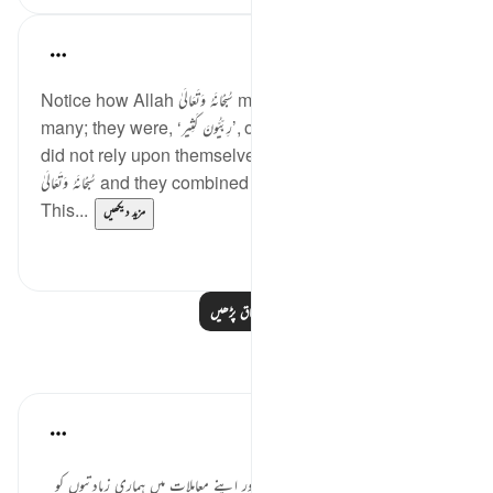
Taimiyyah Zubair
4 years ago
·
حوالہ
آیت 146:3-147
Notice how Allah سُبْحَانَهُ وَتَعَالَىٰ mentions that they were so
many; they were, ‘رِبِّيُّونَ كَثِير’, of great numbers. Yet, they
did not rely upon themselves. They relied upon Allah
سُبْحَانَهُ وَتَعَالَىٰ and they combined patience with ’Istighfār.
This...
مزید دیکھیں
1
45
مزید اسباق پڑھیں
مظاہر
قرآن ریفلیکٹ اردو
last year
·
حوالہ
آیت 146:3-148
اے ہمارے رب، ہمارے گناہوں کو اور اپنے معاملات میں ہماری زیادتیوں کو