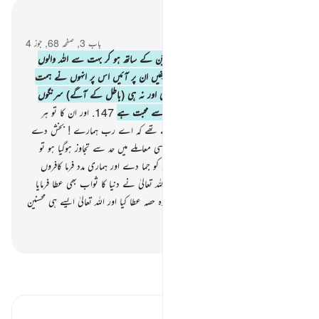
سیاق و سباق میں پڑھیں
باب 3, صفحہ 68, جوز 4
146
.
کتنے ہی نبی ایسے گزرے ہیں کہ جن کے ساتھ ہو کر بہت سے اللہ والوں
نے جنگ کی تو اللہ کی راہ میں جو بھی تکلیفیں ان پر آئیں اس پر انہوں نے ہمت
نہیں ہاری اور نہ انہوں نے کمزوری دکھائی اور نہ ہی (باطل کے آگے) سرنگوں
ہوئے اور اللہ تعالیٰ کو ایسے ہی صابروں سے محبت ہے
147
.
اور ان کا تو ہر
مرحلے پر یہی قول ہوتا تھا کہ وہ دعا کرتے تھے کہ اے رب ہمارے ! بخش دے
ہمیں ہمارے گناہ اور اگر ہم سے اپنے کسی معاملے میں حد سے تجاوز ہوگیا ہو تو
اسے معاف فرما دے اور ہمارے قدموں کو جما دے اور ہماری مدد فرما کافروں
کے مقابلے میں
148
.
تو ان لوگوں کو اللہ تعالیٰ نے دنیا کا ثواب بھی عطا فرمایا
اور آخرت کے ثواب کا بھی بہت ہی عمدہ حصہ عطا کیا اور اللہ تعالیٰ ایسے ہی محسنین
کو پسند کرتا ہے۔
-
بیان القرآن (ڈاکٹر اسرار احمد)
تفسیر پڑھیں
تفسیر ابنِ کثیر