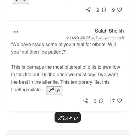
2
9
Salah Sheikh
5 years ago
·
حوالہ
آیت 20:25، 146:3
'We have made some of you a trial for others. Will
you ˹not then˺ be patient?'
This is perhaps the most bitterest of pills to swallow
in this life but it is the price we must pay if we want
the best in the afterlife. This temporary life, this
fleeting existe...
مزید دیکھیں
0
17
مزید مظاہر پڑھیں