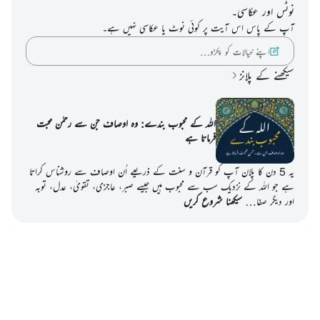
نوٹس اور عکاسی۔
آپ کے پاس اس آیت پر کوئی نوٹ یا عکاسی نہیں ہے۔
اپنے خیالات کو پکڑو…
سیکھنے کے پلانز
اللہ کے محبوب بندے: وہ اوصاف جن سے رحمٰن محبت
فرماتا ہے
یہ 5 دن کا پلان آپ کو قرآن و سنت کے ذریعے اُن اوصاف سے روشناس کراتا
ہے جو اللہ کے نزدیک سب سے محبوب ہیں جیسے صبر، عاجزی، تقویٰ، عدل، توبہ
اور دیگر صفا…
سیکھنا شروع کریں