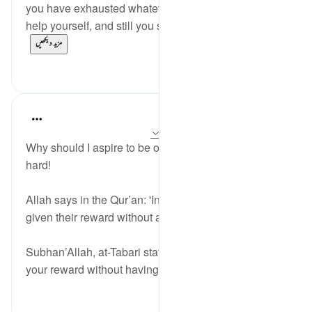
you have exhausted whatever is in your means to
help yourself, and still you see that your ordeal is ...
مزید دیکھیں
2
29
J Yousef
5 years ago
·
حوالہ
آیت 10:39، 146:3
Why should I aspire to be of the patient? It’s just too
hard!
Allah says in the Qur’an: 'Indeed, the patient will be
given their reward without account.' (Qur’an, 39:10)
Subhan’Allah, at-Tabari states that you will be given
your reward without having to go t...
مزید دیکھیں
4
10