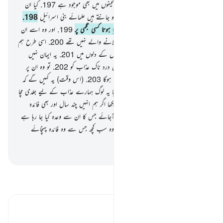
زبان میں
196
.
اور یقیناً یہ پہلوں کے صحیفوں میں بھی موجود ہے
197
.
کیا ان
کے لیے یہ نشانی کافی نہیں ہے کہ اس کو جانتے ہیں علمائے بنی اسرائیل
198
.
اور اگر ہم نے اس (قرآن) کو نازل کردیا ہوتا کسی عجمی پر
199
.
اور وہ اسے ان
کو پڑھ کر سناتا تب بھی وہ اس پر ایمان لانے والے نہیں تھے
200
.
اسی طرح ہم
نے داخل کردیا ہے اس (انکار) کو مجرموں کے دلوں میں
201
.
یہ ایمان نہیں
لائیں گے اس پر جب تک کہ دیکھ نہ لیں درد ناک عذاب کو
202
.
تو وہ ان پر
اچانک آجائے گا اور انہیں گمان بھی نہیں ہوگا
203
.
(اس وقت) یہ کہیں گے کہ
کیا ہمیں مہلت مل سکتی ہے
204
.
تو کیا یہ لوگ ہمارے عذاب کے لیے جلدی مچا
رہے ہیں
205
.
تو کیا آپ ﷺ نے دیکھا اگر ہم انہیں چند سال اور بھی فائدہ
اٹھانے دیں
206
.
پھر ان پر وہ عذاب آجائے جس کا ان سے وعدہ کیا جا رہا ہے
207
.
تو کچھ کام نہیں آئے گا ان کے وہ سب کچھ جس سے وہ فائدہ پہنچائے
جاتے تھے
-
بیان القرآن (ڈاکٹر اسرار احمد)
تفسیر پڑھیں
تفسیر ابنِ کثیر