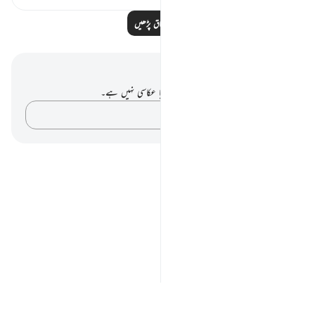
مزید اسباق پڑھیں
نوٹس اور عکاسی۔
آپ کے پاس اس آیت پر کوئی نوٹ یا عکاسی نہیں ہے۔
اپنے خیالات کو پکڑو…
Notes
placeholders
close