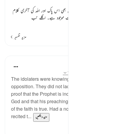
بشارت و تصدیق یافتہ کتاب ٭٭
فرماتا ہے کہ
” اللہ کی اگلی کتابوں میں بھی اس پاک اور اللہ کی آخری کلام
کی پیشن گوئی اور اس کی تصدیق وصفت موجود ہے۔ اگلے نب
…
مزید پڑھیں
مزید تفسیر
اسباق
In the Shade of the Quran
31 weeks ago
·
حوالہ
آیت 198:26-199
The idolaters were knowingly stubborn in their
opposition. They did not lack the evidence or the
proof that the Prophet is indeed the messenger of
God and that his preaching about the fundamentals
of the faith is true. Had a non-Arab come to them and
recited t...
مزید دیکھیں
0
0