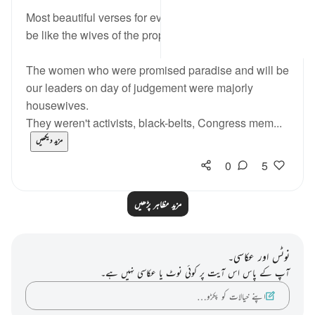
4 years ago
·
حوالہ
آیت 31:33-35
Most beautiful verses for every women who want to
be like the wives of the prophet peace be upon him.
The women who were promised paradise and will be
our leaders on day of judgement were majorly
housewives.
They weren't activists, black-belts, Congress mem...
مزید دیکھیں
0
5
مزید مظاہر پڑھیں
نوٹس اور عکاسی۔
آپ کے پاس اس آیت پر کوئی نوٹ یا عکاسی نہیں ہے۔
اپنے خیالات کو پکڑو…