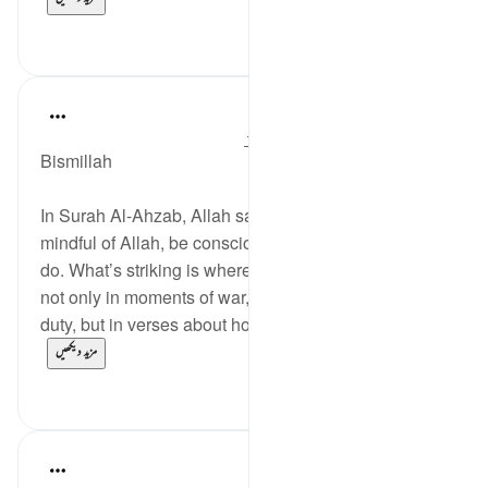
0
22
Dr Maryam Fayyaz
44 weeks ago
·
حوالہ
آیت 32:33-33
Bismillah
In Surah Al-Ahzab, Allah says 'ittaqullah' — be
mindful of Allah, be conscious of Him in all that you
do. What’s striking is where this command appears:
not only in moments of war, leadership, or public
duty, but in verses about home life, marriage,...
مزید دیکھیں
3
13
UmAyoub