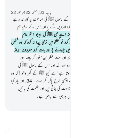
سیاق و سباق میں پڑھیں
باب 33, صفحہ 422, جوز 22
31
.
اور جو کوئی تم میں سے اللہ اور اس کے رسول ﷺ کی اطاعت پر کاربند رہے
گی اور نیک عمل کرے گی تو اسے ہم دوگنا اجردیں گے } اور اس کے لیے ہم
نے عزت ّوالا رزق تیار کر رکھا ہے۔
32
.
اے نبی ﷺ کی بیویو ! تم عام
عورتوں کی مانند نہیں ہو اگر تم تقویٰ اختیار کرو تو گفتگو میں نرمی پیدا نہ کرو کہ وہ شخص
جس کے دل میں روگ ہے وہ کسی لالچ میں پڑجائے } اور بات کرو معروف انداز
میں۔
33
.
اور تم اپنے گھروں میں قرار پکڑو اور مت نکلو بن سنور کر پہلے دور
جاہلیت کی طرح اور نماز قائم کرو زکوٰۃ ادا کرو اور اللہ اور اس کے رسول ﷺ کی
اطاعت پر کاربند رہو۔ } اللہ تو بس یہی چاہتا ہے اے نبی ﷺ کے گھر والو ! کہ وہ
دور کر دے تم سے ناپاکی اور تمہیں خوب اچھی طرح پاک کر دے۔
34
.
اور یاد کیا
کرو جو تمہارے گھروں میں اللہ کی آیات تلاوت کی جاتی ہیں اور حکمت کی باتیں
(سنائی جاتی ہیں) } یقینا اللہ بہت باریک بین ہرچیز سے باخبر ہے۔
-
بیان القرآن (ڈاکٹر اسرار احمد)
تفسیر پڑھیں