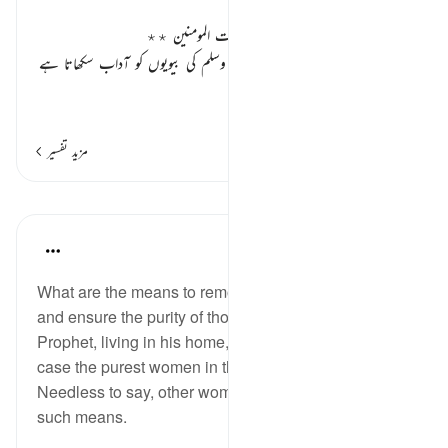
تفسیر ابنِ کثیر
ارشادات الٰہی کی روشنی میں اسوہ امہات المومنین ٭٭
اللہ تعالیٰ اپنے نبی کریم
صلی اللہ علیہ وسلم
کی بیویوں کو آداب سکھاتا ہے
اور چونکہ تمام عورتیں انہی
…
مزید پڑھیں
مزید تفسیر
اسباق
In the Shade of the Quran
31 weeks ago
·
حوالہ
آیت 32:33
What are the means to remove what is loathsome
and ensure the purity of those women married to the
Prophet, living in his home, and who were,, in any
case the purest women in the whole world?
Needless to say, other women are in greater need of
such means.