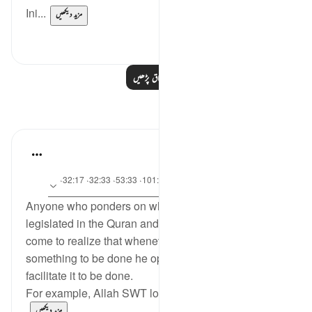
Ini...
مزید دیکھیں
0
1
مزید اسباق پڑھیں
مظاہر
tareq abed
·
7 years ago
آیت 43:4، 102:4، 30:24، 43:2، 101:4، 53:33، 32:33، 32:17،
حوالہ
239:2
Anyone who ponders on what Allah swt has
legislated in the Quran and Sunnah will very soon
come to realize that whenever Allah SWT likes for
something to be done he opens all the doors to
facilitate it to be done.
For example, Allah SWT loves for us to pray...
مزید دیکھیں