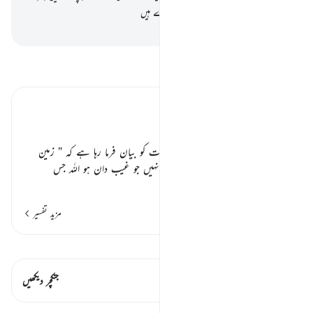
منکر ہوجاتے ہیں اور ان میں اکثر نا شکرے ہیں
-
بیان القرآن (ڈاکٹر اسرار احمد)
تفسیر پڑھیں
تفسیر ابنِ کثیر
نیکیوں کی دیوار لوگ ٭٭
اللہ تعالیٰ اپنے کمال علم اور کمال قدرت کو بیان فرما رہا ہے کہ
” زمین
آسمان کا غیب وہی جانتا ہے، کوئی نہیں جو غیب دان ہو اللہ جس
…
مزید پڑھیں
مزید تفسیر
قیراط دیکھیں
اس آیت میں ہے۔ 1 جنکچرز
جنکچر دیکھیں
اسباق