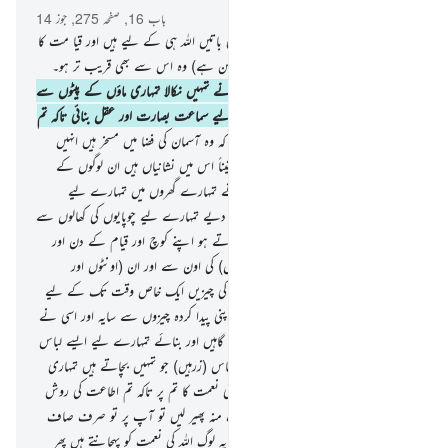
باب 16, صفحہ 275, جوز 14
77
.
اور آسمانوں اور زمین کی ساری چھپی باتیں اللہ ہی کے لیے ہیں اور قیا مت کا
معاملہ تو ایسے ہے جیسے نگاہ کا لپکنا یا (ممکن ہے) وہ اس سے بھی قریب تر ہو۔
یقیناً اللہ ہرچیز پر قادر ہے
78
.
اور اللہ نے تمہیں نکالا تمہاری ماؤں کے پیٹوں سے
جبکہ تم کچھ نہیں جانتے تھے اور تمہارے لیے سماعت بصارت اور عقل بنائی تاکہ تم
شکر کرو
79
.
کیا یہ دیکھتے نہیں پرندوں کو کہ وہ آسمان کی فضا میں مسخر ہیں انہیں
نہیں تھاما ہوا کسی نے سوائے اللہ کے یقیناً اس میں نشانیاں ہیں ان لوگوں کے
لیے جو ایمان رکھتے ہوں
80
.
اور اللہ نے تمہارے گھروں میں تمہارے لیے
سکونت کی جگہ بنائی ہے اور اس نے بنا دیے تمہارے لیے چوپایوں کی کھالوں سے
ایسے گھر (خیمے) جنہیں تم بہت ہلکا پھلکا پاتے ہو اپنے کوچ اور قیام کے دن اور
(اس نے بنایا تمہارے لیے) ان (بھیڑوں) کی اون سے اور ان (اونٹوں اور
بکریوں) کے بالوں سے سامان اور برتنے کی چیزیں ایک خاص وقت تک کے لیے
81
.
اور اللہ ہی نے بنایا تمہارے لیے اپنی پیدا کردہ چیزوں سے سایہ اور اسی نے
بنائیں تمہارے لیے پہاڑوں کے اندر پناہ گاہیں اور بنائے تمہارے لیے ایسے لباس
جو تمہیں بچاتے ہیں گرمی سے اور ایسے لباس (زرہیں) جو تمہیں بچاتے ہیں تمہاری
لڑائی میں اسی طرح وہ اتمام فرماتا ہے اپنی نعمت کا تم پر تاکہ تم اطاعت کی روش
اختیار کرو
82
.
تو (اے نبی !) اگر یہ لوگ منہ پھیر لیں تو آپ پر تو صرف صاف
صاف پہنچا دینے کی ذمہ داری ہے
83
.
یہ لوگ اللہ کی نعمت کو پہچانتے ہیں پھر