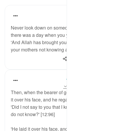
Saad Tasleem
4 years ago
·
حوالہ
آیت 78:16
Never look down on someone for their ignorance;
there was a day when you yourself knew NOTHING.
'And Allah has brought you out from the wombs of
your mothers not knowing a thing.' [16:78]
535
2
48
Mohammad Elshinawy
5 years ago
·
حوالہ
آیت 96:12، 78:16
Then, when the bearer of good news arrived, he laid
it over his face, and he regained his sight. He said,
'Did I not say to you that I know from God what you
do not know?' [12:96]
'He laid it over his face, and he regained his sight.'