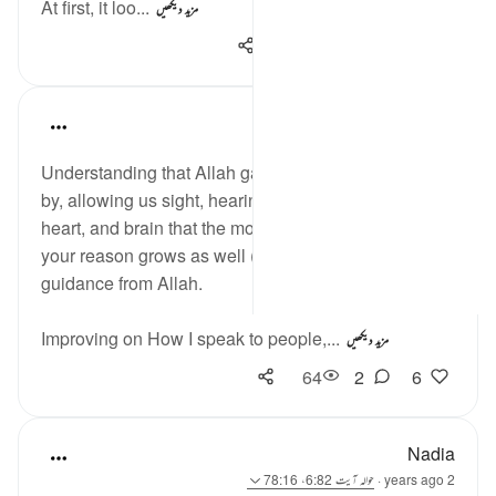
At first, it loo...
مزید دیکھیں
252
1
27
Bilal Johnson
33 weeks ago
·
حوالہ
آیت 78:16
Understanding that Allah gave us tremendous mercy
by, allowing us sight, hearing, speech, a beating
heart, and brain that the more you grow, the more
your reason grows as well (if you are truly seeking
guidance from Allah.
Improving on How I speak to people,...
مزید دیکھیں
64
2
6
Nadia
2 years ago
·
حوالہ
آیت 6:82، 78:16