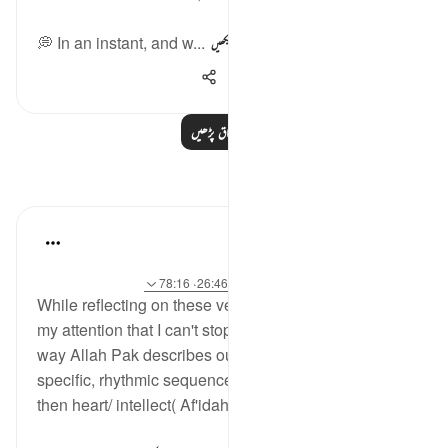
💭 In an instant, and w...
مزید دیکھیں
1,140
1
23
مزید اسباق پڑھیں
مظاہر
Abdurrehman K
·
21 weeks ago
حوالہ
آیت 9:32، 23:67، 78:23، 36:17، 26:46، 78:16
While reflecting on these verses, something caught
my attention that I can't stop thinking about. It's the
way Allah Pak describes our Senses. He uses a very
specific, rhythmic sequence. "Hearing" then "Sight"
then heart/ intellect( Af'idah).