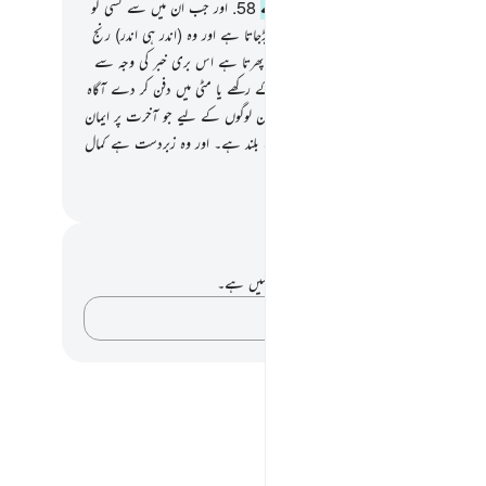
ور خود ان کے لیے وہ کچھ جو انہیں پسند ہے
58
.
اور جب ان میں سے کسی کو
کی خوشخبری دی جاتی ہے تو اس کا چہرہ سیاہ پڑجاتا ہے اور وہ (اندر ہی اندر) رنج
سے گھٹتا رہتا ہے
59
.
وہ لوگوں سے چھپتا پھرتا ہے اس بری خبر کی وجہ سے
ے دی گئی کیا وہ اسے ذلتّ کے باوجود روکے رکھے یا مٹی میں دفن کر دے آگاہ
ہت ہی برا ہے جو فیصلہ وہ کرتے ہیں
60
.
ان لوگوں کے لیے جو آخرت پر ایمان
رکھتے بری مثال ہے اور اللہ کی صفت نہایت بلند ہے۔ اور وہ زبردست ہے کمال
والا
القرآن (ڈاکٹر اسرار احمد)
 اور عکاسی۔
ے پاس اس آیت پر کوئی نوٹ یا عکاسی نہیں ہے۔
اپنے خیالات کو پکڑو…