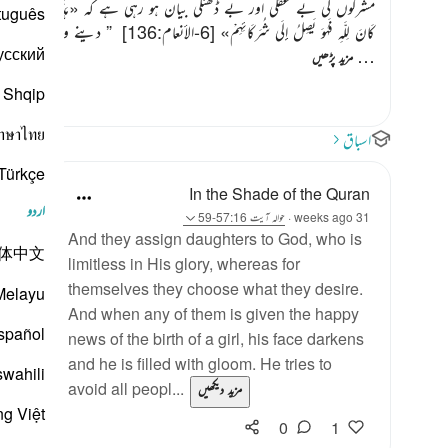
مشرکوں کی بے عقلی اور بے ڈھنگی بیان ہو رہی ہے کہ
«هَذَا لِلَّهِ بِزَعْمِهِمْ 
tuguês
كَانَ لِلَّهِ فَهُوَ يَصِلُ إِلَى شُرَكَائِهِمْ»
[6-الأنعام:136]
‏
” دینے والا اللہ ہے 
усский
…
مزید پڑھیں
Shqip
าษาไทย
اسباق
Türkçe
In the Shade of the Quran
اردو
31 weeks ago
·
حوالہ
آیت 57:16-59
And they assign daughters to God, who is
体中文
limitless in His glory, whereas for
themselves they choose what they desire.
Melayu
And when any of them is given the happy
spañol
news of the birth of a girl, his face darkens
and he is filled with gloom. He tries to
swahili
avoid all peopl...
مزید دیکھیں
ng Việt
0
1