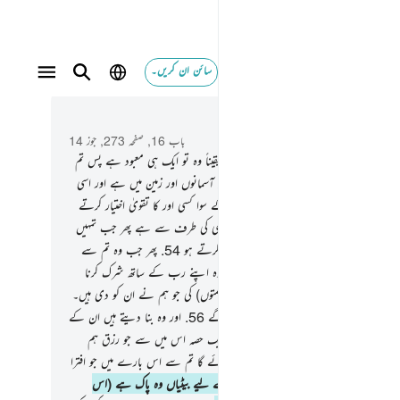
سائن ان کریں۔
 و سباق میں پڑھیں
باب 16, صفحہ 273, جوز 14
اور اللہ نے فرمایا ہے کہ دو معبود مت بناؤ یقیناً وہ تو ایک ہی معبود ہے پس تم
ی سے ڈرو
52
.
اور اسی کے لیے ہے جو کچھ آسمانوں اور زمین میں ہے اور اسی
ے اطاعت ہے ہمیشہ ہمیش تو کیا تم اللہ کے سوا کسی اور کا تقویٰ اختیار کرتے
5
.
اور جو نعمت بھی تمہیں میسر ہے وہ اللہ ہی کی طرف سے ہے پھر جب تمہیں
تکلیف پہنچتی ہے تو اسی کے سامنے تم فریاد کرتے ہو
54
.
پھر جب وہ تم سے
ف دور کردیتا ہے تو جبھی تم میں سے ایک گروہ اپنے رب کے ساتھ شرک کرنا
 کردیتا ہے
55
.
تا کہ ناشکری کریں ان (نعمتوں) کی جو ہم نے ان کو دی ہیں۔
د روزہ مزے اڑا لو پس عنقریب تم جان لو گے
56
.
اور وہ بنا دیتے ہیں ان کے
جن کے بارے میں انہیں کوئی علم ہی نہیں ایک حصہ اس میں سے جو رزق ہم
ہیں دیا ہے اللہ کی قسم ! ضرور سوال کیا جائے گا تم سے اس بارے میں جو افترا
وگ کرتے تھے
57
.
اور وہ بناتے ہیں اللہ کے لیے بیٹیاں وہ پاک ہے (اس