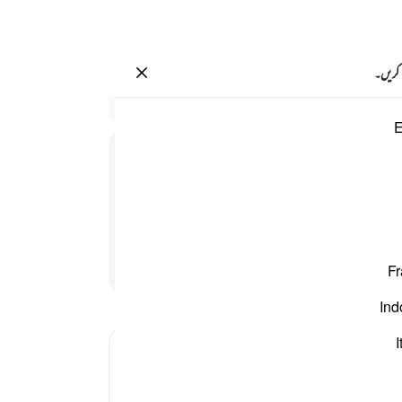
سائن ان کریں۔
 کریں۔
 ولهم ما يشتهون ٥٧
سیاق
E
16:57
.
51
ْتَهُوْنَ
مجھ ہ
کے لی
ن کے لیے وہ کچھ جو انہیں پسند ہے
ہو
3
کوئی 
پڑھنا جاری رکھیں
Fr
تکلی
شروع
Ind
تو چن
لیے 
I
نے ان
تم ل