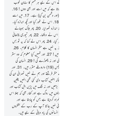
رہنے والے بیٹے دیے۔
14
.
اور میں نے اس کے لیے ہر قسم کا سامان خوب
اچھی طرح سے تیار کردیا۔
15
.
پھر وہ چاہتا ہے کہ میں اسے اور بھی دوں !
16
.
ہرگز نہیں ! وہ تو ہماری آیات کا مخالف (اور دشمن بن گیا) ہے۔
17
.
میں اسے
عنقریب ایک سخت چڑھائی چڑھوائوں گا۔
18
.
اس نے غور کیا اور کچھ اندازہ کیا۔
19
.
پس ہلاک ہوجائے اس نے کیسا غلط اندازہ ٹھہرایا۔
20
.
پھر ہلاک ہوجائے
اس نے کیسا غلط اندازہ ٹھہرایا۔
21
.
پھر اس نے دیکھا۔
22
.
پھر تیوری چڑھائی
اور منہ بسورا۔
23
.
پھر پیٹھ پھیری اور تکبر کیا۔
24
.
پھر اس نے کہا کہ یہ تو بس
جادو ہے جو پہلے سے چلا آ رہا ہے۔
25
.
یہ نہیں ہے مگر انسان کا کلام۔
26
.
میں عنقریب اسے ڈالوں گا سقر (دوزخ) میں !
27
.
اور تمہیں کیا معلوم کہ وہ سقر
کیا ہے ؟
28
.
وہ نہ تو باقی رہنے دے گی اور نہ چھوڑے گی !
29
.
انسان کی
کھال کو جھلسا ڈالنے والی۔
30
.
اس پر انیس (19) داروغے مقرر ہیں۔
31
.
اور
ہم نے نہیں مقرر کیے جہنم کے داروغے مگر فرشتے اور ہم نے نہیں ٹھہرائی ان کی
یہ تعداد مگر کافروں کی آزمائش کے لیے تاکہ جنہیں کتاب دی گئی تھی انہیں یقین
آجائے اور جو اہل ایمان ہیں وہ ایمان میں بڑھیں اور نہ شک میں پڑیں اہل کتاب اور
اہل ایمان اور تاکہ کہیں وہ لوگ جن کے دلوں میں روگ ہے اور کفار بھی کہ بھلا اس
سے اللہ کی کیا مراد ہے ؟ اسی طرح اللہ گمراہ کردیتا ہے جس کو چاہتا ہے اور
ہدایت دیتا ہے جس کو چاہتا ہے۔ اور کوئی نہیں جانتا آپ کے رب کے لشکروں
کو سوائے اس کے۔ اور یہ آیات صرف انسانوں کی یاد دہانی کے لیے ہیں۔