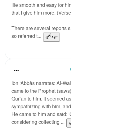
life smooth and easy for him; yet he greedily desires
that I give him more. (Verses 11-15)
There are several reports suggesting that the person
so referred t...
مزید دیکھیں
0
0
Prophetic Commentary
8 years ago
·
حوالہ
آیت 11:74-30
Ibn ‘Abbâs narrates: Al-Waleed b. al-Mugheerah
came to the Prophet (saws), and he recited the
Qur’an to him. It seemed as though he was
sympathizing with him, and that reached Abu Jahl.
He came to him and said: 'O uncle, your people are
considering collecting ...
مزید دیکھیں
0
0