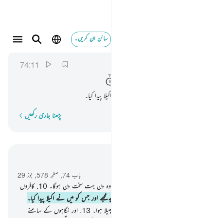
سائن ان کریں۔
ذرني ومن خلقت وحيدا ١١
المدثر
74:11
74:11
ذَرْنِیْ
وَمَنْ
خَلَقْتُ
وَحِیْدًا
آپ چھوڑ دیجیے مجھے اور جس کو میں نے اکیلا پیدا کیا۔
پڑھنا جاری رکھیں
لفظ بہ لفظ
سیاق و سباق میں پڑھیں
باب 74, صفحہ 578, جوز 29
8
.
جب صور میں پھونکا جائے گا۔
9
.
تو وہ دن بہت سخت دن ہوگا۔
10
.
کافروں
پر وہ ہلکا نہیں ہوگا۔
11
.
آپ چھوڑ دیجیے مجھے اور جس کو میں نے اکیلا پیدا کیا۔
12
.
اور اسے میں نے بہت سا مال دیا پھیلا ہوا۔
13
.
اور نگاہوں کے سامنے