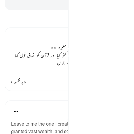
-
بیان القرآن (ڈاکٹر اسرار احمد)
تفسیر پڑھیں
تفسیر ابنِ کثیر
جہنم کی ایک وادی، صعود اور ولید بن مغیرہ ٭٭
جس خبیث شخص نے اللہ کی نعمتوں کا کفر کیا اور قرآن کو انسانی قول کہا
اس کی سزاؤں کا ذکر ہو رہا ہے، پہلے جو ن
…
مزید پڑھیں
مزید تفسیر
اسباق
In the Shade of the Quran
31 weeks ago
·
حوالہ
آیت 11:74-15
Leave to me the one I created alone, to whom I have
granted vast wealth, and sons by his side, making