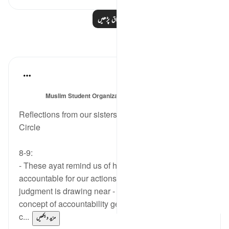
مزید اسباق پڑھیں
مظاہر
Esma Esa
6 years ago
·
حوالہ
آیت 8:74-28
میں پوسٹ کیا
Muslim Student Organization & Women in Islam
گیا
CCNY
Reflections from our sisters during todays Quran
Circle
8-9:
- These ayat remind us of how we need to be
accountable for our actions, becasue the day of
judgment is drawing near - are you ready for it? This
concept of accountability gets emphasized when you
c...
مزید دیکھیں