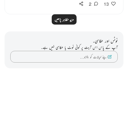
2
13
مزید مظاہر پڑھیں
نوٹس اور عکاسی۔
آپ کے پاس اس آیت پر کوئی نوٹ یا عکاسی نہیں ہے۔
اپنے خیالات کو پکڑو…
Notes
placeholders