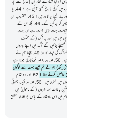
صاحب قدرت کا پکڑنا۔
43
.
(تو اے قریش !) کیا تمہارے کفار اُن (کفار) سے کچھ
بہتر ہیں ؟ یا تمہارے لیے سابقہ الہامی کتب میں کوئی فارغ خطی آچکی ہے ؟
44
.
یا
یہ کہتے ہیں کہ ہم ایک طاقتور جمعیت ہیں اور بدلہ لینے پر قادر ہیں ؟
45
.
عنقریب ان
کی جمعیت شکست کھاجائے گی اور وہ پیٹھ پھیر کر بھاگیں گے۔
46
.
بلکہ ان کے
اصل وعدے کا وقت تو قیامت ہے اور قیامت بہت بڑی آفت ہے اور بہت
زیادہ کڑوی ہے۔
47
.
یقینا یہ مجرمین گمراہی میں ہیں اور یہ آگ (کے مختلف
طبقات) میں ہوں گے۔
48
.
جس دن یہ گھسیٹے جائیں گے آگ میں اپنے چہروں
کے بل۔ ان سے کہا جائے گا :) اب چکھوآگ کی لپٹ کا مزا
49
.
یقینا ہم نے
ہرچیز ایک اندازے کے مطابق پیدا کی ہے۔
50
.
اور ہمارا امر تویکبارگی ہوتا ہے
جیسے نگاہ کا لپک جانا۔
51
.
تو (اے قریش ِمکہ) ہم نے تم جیسے بہت سے لوگوں
کو ہلاک کیا ہے تو کوئی ہے اس سے سبق حاصل کرنے والا ؟
52
.
اور وہ تمام
اعمال جو ان لوگوں نے کیے ہیں وہ صحیفوں میں محفوظ ہیں۔
53
.
اور ہر ایک چھوٹی
اور بڑی چیز لکھی ہوئی ہے۔
54
.
یقینا متقین باغات اور نہروں (کے ماحول) میں
ہوں گے۔
55
.
بہت اعلیٰ راستی کے مقام میں اس بادشاہ کے پاس جو اقتدارِ مطلق
کا مالک ہے۔
-
بیان القرآن (ڈاکٹر اسرار احمد)
تفسیر پڑھیں