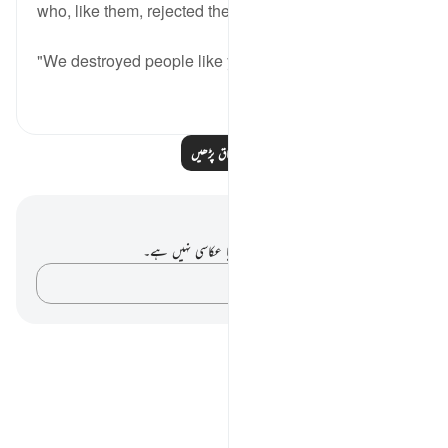
who, like them, rejected the truth:
"We destroyed people like you...
مزید دیکھیں
0
0
مزید اسباق پڑھیں
نوٹس اور عکاسی۔
آپ کے پاس اس آیت پر کوئی نوٹ یا عکاسی نہیں ہے۔
اپنے خیالات کو پکڑو…