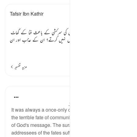
Tafsir Ibn Kathir
باب
ہم نے تم جیسوں کو تم سے پہلے ان کی سرکشی کے باعث فنا کے گھاٹ
اتار دیا ہے پھر تم کیوں عبرت حاصل نہیں کرتے؟ ان کے عذاب اور ان
کی رسوائی کے واقعات میں
…
مزید پڑھیں
مزید تفسیر
اسباق
In the Shade of the Quran
31 weeks ago
·
حوالہ
آیت 51:54-53
It was always a once-only command to bring about
the terrible fate of communities that rejected the truth
of God's message. The surah reminds its
addressees of the fates suffered by communities