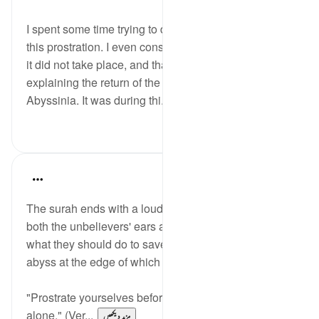
I spent some time trying to discover the reason for
this prostration. I even considered the possibility that
it did not take place, and that it was rather a report
explaining the return of the immigrants from
Abyssinia. It was during thi...
مزید دیکھیں
0
0
In the Shade of the Quran
31 weeks ago
·
حوالہ
آیت 62:53
The surah ends with a loud command that strikes
both the unbelievers' ears and hearts, telling them
what they should do to save themselves from the
abyss at the edge of which they perilously stand:
"Prostrate yourselves before God and worship Him
alone." (Ver...
مزید دیکھیں