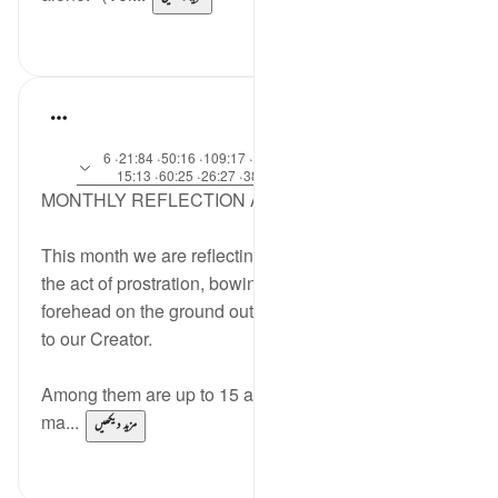
0
0
Sohaib Saeed
·
4 years ago
آیت 206:7، 18:22، 15:32، 19:96، 109:17، 50:16، 21:84، 6
حوالہ
2:53، 58:19، 24:38، 77:22، 38:41، 26:27، 60:25، 15:13
MONTHLY REFLECTION ACTIVITY
#Sajdah
This month we are reflecting on ayat which mention
the act of prostration, bowing down and placing the
forehead on the ground out of humility and adoration
to our Creator.
Among them are up to 15 ayat with which we are
ma...
مزید دیکھیں
11
61