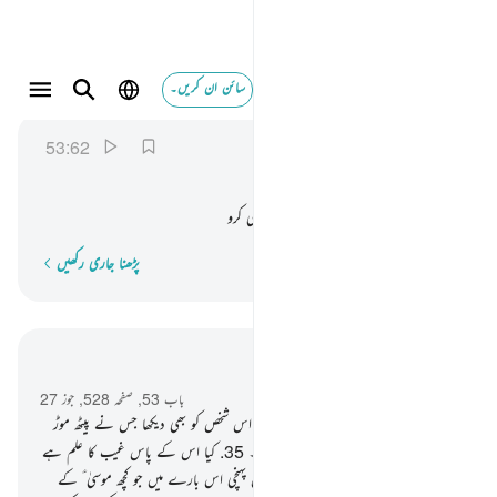
سائن ان کریں۔
فاسجدوا لله واعبدوا ۩ ٦٢
النجم
53:62
53:62
فَاسْجُدُوْا
لِلّٰهِ
وَاعْبُدُوْا
پس سجدہ کرو اللہ کے لیے اور اسی کی بندگی کرو
پڑھنا جاری رکھیں
لفظ بہ لفظ
سیاق و سباق میں پڑھیں
باب 53, صفحہ 528, جوز 27
33
.
پھر (اے نبی ﷺ !) کیا آپ نے اس شخص کو بھی دیکھا جس نے پیٹھ موڑ
لی ؟
34
.
تھوڑا سا دیا اور پھر سخت ہوگیا۔
35
.
کیا اس کے پاس غیب کا علم ہے
کہ وہ دیکھ رہا ہے
36
.
کیا اسے خبر نہیں پہنچی اس بارے میں جو کچھ موسیٰ ؑ کے