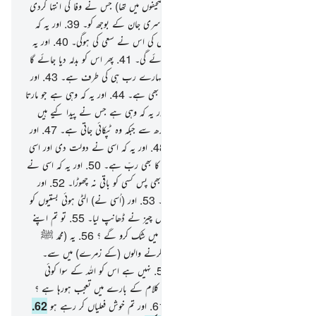
صحیفوں میں تھا ؟
37
.
اور ابراہیم کے (صحیفوں میں تھا) جس نے وفا کی انتہا کردی
38
.
کہ نہیں اٹھائے گی کوئی جان کسی دوسری جان کے بوجھ کو۔
39
.
اور یہ کہ
انسان کے لیے نہیں ہے مگر وہی کچھ جس کی اس نے سعی کی ہوگی۔
40
.
اور یہ
کہ اس کی سعی عنقریب اسے دکھا دی جائے گی۔
41
.
پھر اس کو بدلہ دیا جائے گا
پورا پورا بدلہ۔
42
.
اور یہ کہ بالآخر پہنچنا تمہارے رب ہی کی طرف ہے۔
43
.
اور
یہ کہ وہی ہے جو ہنساتا بھی ہے اور رلاتا بھی ہے۔
44
.
اور یہ کہ وہی ہے جو مارتا
بھی ہے اور زندہ بھی رکھتا ہے۔
45
.
اور یہ کہ وہی ہے جس نے پیدا کیے ہیں
جوڑے نر اور مادہ کے
46
.
ایک ہی بوندھ سے جبکہ وہ ٹپکائی جاتی ہے۔
47
.
اور
یہ کہ اسی کے ذمے ہے دوبارہ اٹھانا۔
48
.
اور یہ کہ اسی نے دولت دی اور اسی
نے خزانہ دیا۔
49
.
اور یہ کہ وہی شعریٰ کا بھی ربّ ہے۔
50
.
اور یہ کہ اسی نے
ہلاک کیا تھا عاد اولیٰ کو۔
51
.
اور ثمود کو بھی پس کسی کو باقی نہ چھوڑا۔
52
.
اور
قوم نوح ؑ کو بھی (ہلاک کیا) ان سے پہلے۔
53
.
اور (اُسی نے) الٹی ہوئی بستیوں کو
پٹخ دیا۔
54
.
اور پھر اس کو ڈھانپ لیاجس چیز نے ڈھانپ لیا۔
55
.
تو تم اپنے
رب کی کون کون سی قدرتوں کے بارے میں شک کرو گے ؟
56
.
یہ (محمد ﷺ
ایک خبردار کرنے والے ہیں پہلے خبردار کرنے والوں (کے زمرے) میں سے۔
57
.
قریب آچکی ہے وہ آنے والی۔
58
.
نہیں ہے اس کو اللہ کے سوا کوئی
کھولنے والا۔
59
.
تو کیا تم لوگوں کو اس کلام کے بارے میں تعجب ہورہا ہے ؟
60
.
اور تم ہنستے ہو اور روتے نہیں ہو
61
.
اور تم خوش فعلیاں کر رہے ہو
62
.