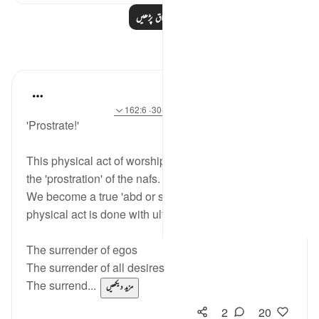
مزید اسباق پڑھیں
مظاہر
Sherene Mansor
4 years ago
·
حوالہ
آیت 62:53، 29:89-30، 162:6
'Prostrate!'
This physical act of worship essentially must include
the 'prostration' of the nafs.
We become a true 'abd or slave only when the
physical act is done with ultimate surrender to Him.
The surrender of egos
The surrender of all desires
The surrend...
مزید دیکھیں
2
20