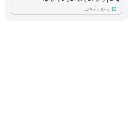
اپنے خیالات کو پکڑو…
Notes
placeholders
close