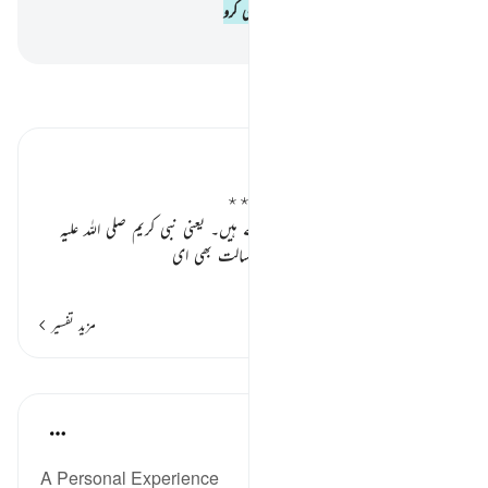
پس سجدہ کرو اللہ کے لیے اور اسی کی بندگی کرو
-
بیان القرآن (ڈاکٹر اسرار احمد)
تفسیر پڑھیں
تفسیر ابنِ کثیر
”نذیر“ کا مفہوم ، نذیر کہتے کسے ہیں ٭٭
یہ خوف اور ڈر سے آگاہ کرنے والے ہیں۔ یعنی نبی کریم
صلی اللہ علیہ
وسلم
، آپ
صلی اللہ علیہ وسلم
کی رسالت بھی ای
…
مزید پڑھیں
مزید تفسیر
اسباق
In the Shade of the Quran
31 weeks ago
·
حوالہ
آیت 62:53
A Personal Experience