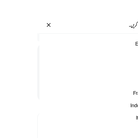
سائن ان کریں۔
 کریں۔
سیاق
E
90:1
1
.
ن
گئے 
کو پی
نہیں 
ہے ک
پڑھنا جاری رکھیں
Fr
اور 
گھاٹی
Ind
-
بیان 
I
نوٹس
آپ ک