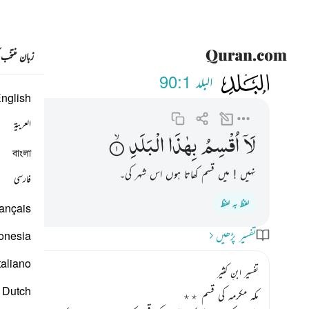
زبان منتخب
090
لا اقسم بهاذا البلد ١
البلد
90:1
nglish
العربية
لَاۤ
اُقْسِمُ
بِهٰذَا
الْبَلَدِ
বাংলা
نہیں ! میں قسم کھاتا ہوں اس شہر کی۔
فارسی
لفظ بہ لفظ
ançais
تفسیر پڑھیں
onesia
taliano
تفسیر ابنِ کثیر
Dutch
مکہ مکرمہ کی قسم ٭٭