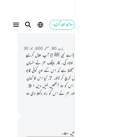
سائن ان کریں۔
 و سباق میں پڑھیں
باب 90, صفحہ 600, جوز 30
ہیں ! میں قسم کھاتا ہوں اس شہر کی۔
2
.
اور (اے نبی ﷺ !) آپ حلال کرلیے
ہیں اس شہر میں۔
3
.
اور قسم ہے والد کی اور اولاد کی۔
4
.
بیشک ہم نے انسان
دا ہی محنت اور مشقت میں کیا ہے۔
5
.
کیا یہ سمجھتا ہے کہ اس کے اوپر کوئی قابو
پاسکے گا ؟
6
.
کہتا ہے میں نے تو ڈھیروں مال خرچ کر ڈالا۔
7
.
کیا اس کا گمان
ہ اسے کسی نے دیکھا نہیں ؟
8
.
کیا ہم نے اس کو دو آنکھیں نہیں دیں ؟
9
.
ایک زبان اور دو ہونٹ (نہیں دیے) ؟
10
.
اور ہم نے اس کو راہ دکھلا دی دو
وں کی۔
القرآن (ڈاکٹر اسرار احمد)
 اور عکاسی۔
ے پاس اس آیت پر کوئی نوٹ یا عکاسی نہیں ہے۔