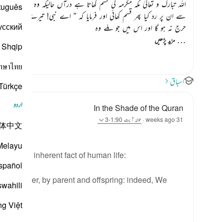
اللہ تبارک و تعالیٰ مکہ مکرمہ کی قسم کھاتا ہے درآں حالیکہ وہ آباد ہے 
tuguês
سے ان پر رد کیا پھر قسم کھائی اور فرمایا کہ
” اے نبی! تیرے لیے یہاں ایک
усский
حرج نہ ہو گا اور اس میں جو ملے وہ
…
مزید پڑھیں
Shqip
าษาไทย
اسباق
Türkçe
اردو
In the Shade of the Quran
31 weeks ago
·
حوالہ
آیت 1:90-3
体中文
Melayu
ting an inherent fact of human life:
spañol
 are a dweller, by parent and offspring: indeed, We
swahili
)
ng Việt