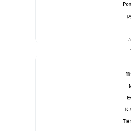
اس میں لوگ بستے ہیں اور وہ بھی امن چین میں ہیں،
«لا»
Por
 مرتبہ لڑائی حلال ہونے والی ہے، جس میں کوئی گناہ اور
р
مزید تفسیر
ภ
简
Affliction in Human Life
The surah opens with an emphatic oath asser
E
"I swear by this city, this city in which you
Ki
have created man in affliction." (Verses 1-4
Tiế
The city ...
مزید دیکھیں