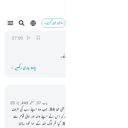
سائن ان کریں۔
فتولوا عنه مدبرين ٩٠
الصافات
37:90
37:90
فَتَوَلَّوْا
عَنْهُ
مُدْبِرِیْنَ
تو وہ اس سے ِپھرگئے پیٹھ پھیرتے ہوئے۔
پڑھنا جاری رکھیں
لفظ بہ لفظ
سیاق و سباق میں پڑھیں
باب 37, صفحہ 449, جوز 23
83
.
ور اسی کی جماعت میں سے ابراہیم ؑ بھی تھا
84
.
جب وہ اپنے رب کی طرف
متوجہ ہوا قلب ِسلیم کے ساتھ
85
.
جب کہ اس نے اپنے والد اور اپنی قوم سے
کہا کہ تم لوگ کن چیزوں کو پوجتے ہو !
86
.
کیا تم لوگ اللہ کے سوا خود ساختہ