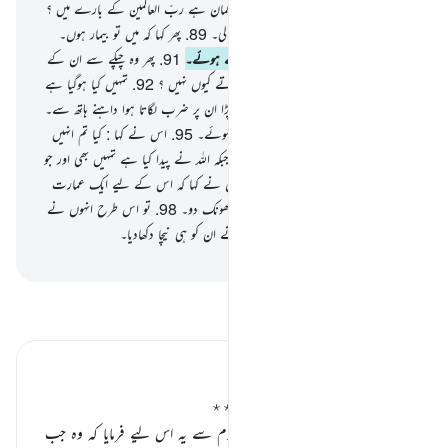
معبودوں کو چاہتے ہو !
87
.
تو تمہارا کیا گمان ہے ربّ العالمین کے بارے میں ؟
88
.
پس اس نے ایک نظر ستاروں پر ڈالی۔
89
.
پھر کہا کہ میں تو بیمار ہوں۔
90
.
تو وہ اس سے ِپھرگئے پیٹھ پھیرتے ہوئے۔
91
.
پھر وہ چپکے سے ان کے
معبودوں میں جا گھسا اور کہنے لگا کہ تم کھاتے کیوں نہیں ؟
92
.
تمہیں کیا ہوگیا ہے
تم بولتے بھی نہیں ہو !
93
.
پھر وہ پل پڑا ان پر ضرب لگاتا ہوا داہنے ہاتھ سے۔
94
.
تو وہ اس کی طرف آئے دوڑتے ہوئے۔
95
.
اس نے کہا : کیا تم انہیں
پوجتے ہو جنہیں تم خود تراشتے ہو !
96
.
جبکہ اللہ نے پیدا کیا ہے تمہیں بھی اور جو
کچھ تم بناتے ہو (اس کو بھی)
97
.
انہوں نے کہا کہ اس کے لیے ایک عمارت
بنائو پھر اس کو شعلے مارتی ہوئی آگ میں جھونک دو۔
98
.
تو اس طرح انہوں نے
اس کے ساتھ ایک دائو آزمایا لیکن ہم نے ان کو ہی نیچا دکھادیا۔
-
بیان القرآن (ڈاکٹر اسرار احمد)
تفسیر پڑھیں
تفسیر ابنِ کثیر
بت کدہ آذر اور ابراہیم علیہ السلام ٭٭
حضرت ابراہیم علیہ السلام نے اپنی قوم سے یہ اس لیے فرمایا کہ وہ جب