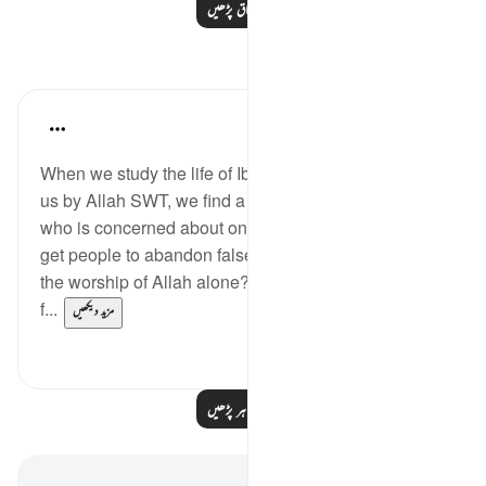
مزید اسباق پڑھیں
مظاہر
Hammad Fahim
last year
·
حوالہ
آیت 84:37-99
When we study the life of Ibrahim AS, as related to
us by Allah SWT, we find a tender-hearted Prophet
who is concerned about one critical issue. How do I
get people to abandon false gods, and invite them to
the worship of Allah alone? All he ever wanted was
f...
مزید دیکھیں
5
24
مزید مظاہر پڑھیں