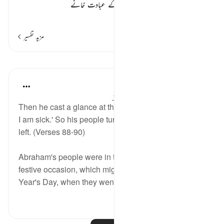
اپنے میلے میں چلے جائیں تو یہ ان کے عبادت خانے
…
مزید پڑھیں
مزید تفسیر
اسباق
In the Shade of the Quran
31 weeks ago
·
حوالہ
آیت 88:37-90
Then he cast a glance at the stars, and said: 'Indeed
I am sick.' So his people turned away from him and
left. (Verses 88-90)
Abraham's people were in the midst of a special
festive occasion, which might have been their New
Year's Day, when they went out to s...
مزید دیکھیں
0
0