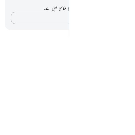
نوٹس اور عکاسی۔
آپ کے پاس اس آیت پر کوئی نوٹ یا عکاسی نہیں ہے۔
اپنے خیالات کو پکڑو…
Notes
placeholders
close