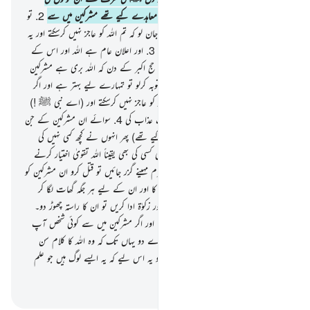
جانب جن سے (اے مسلمانو !) تم نے معاہدے کیے تھے مشرکین میں سے
2
.
تو
گھوم پھر لو اس زمین میں چار ماہ تک اور جان لو کہ تم اللہ کو عاجز نہیں کرسکتے اور یہ
بھی کہ اللہ کافروں کو رسوا کر کے رہے گا
3
.
اور اعلان عام ہے اللہ اور اس کے
رسول ﷺ کی طرف سے لوگوں کے لیے حج اکبر کے دن کہ اللہ بری ہے مشرکین
سے اور اس کا رسول ﷺ بھی تو اگر تم توبہ کرلو تو تمہارے لیے بہتر ہے اور اگر
تم روگردانی کرو گے تو سن رکھو کہ تم اللہ کو عاجز نہیں کرسکتے اور (اے نبی ﷺ !)
بشارت دے دیجیے ان کافروں کو دردناک عذاب کی
4
.
سوائے ان مشرکین کے جن
سے (اے مسلمانو !) تم نے معاہدے کیے تھے) پھر انہوں نے کچھ کمی نہیں کی
تمہارے ساتھ اور نہ تمہارے خلاف مدد کی کسی کی بھی یقیناً اللہ تقویٰ اختیار کرنے
والوں کو پسند کرتا ہے
5
.
پھر جب یہ محترم مہینے گزر جائیں تو قتل کرو ان مشرکین کو
جہاں پاؤ اور پکڑو ان کو اور گھیراؤ کرو ان کا اور ان کے لیے ہر جگہ گھات لگا کر
بیٹھو پھر اگر وہ توبہ کرلیں نماز قائم کریں اور زکوٰۃ ادا کریں تو ان کا راستہ چھوڑ دو۔
یقیناً اللہ بخشنے والا رحم کرنے والا ہے
6
.
اور اگر مشرکین میں سے کوئی شخص آپ
ﷺ سے پناہ طلب کرے تو اسے پناہ دے دو یہاں تک کہ وہ اللہ کا کلام سن
لے پھر اسے اس کی امن کی جگہ پر پہنچا دو یہ اس لیے کہ یہ ایسے لوگ ہیں جو علم
نہیں رکھتے
-
بیان القرآن (ڈاکٹر اسرار احمد)