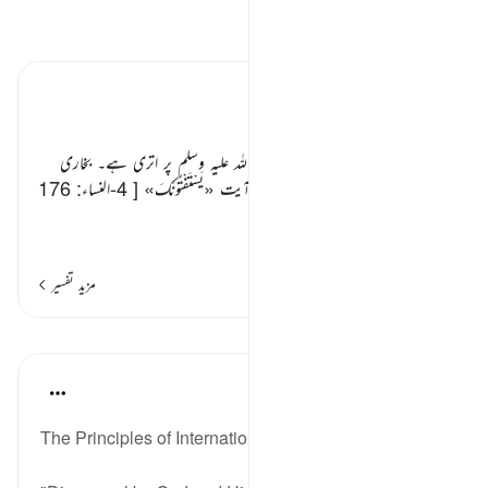
تفسیر پڑھیں
تفسیر ابنِ کثیر
باب
یہ سورت سب سے آخر رسول
صلی اللہ علیہ وسلم
پر اتری ہے۔ بخاری
شریف میں ہے سب سے آخر میں آیت
«يَسْتَفْتُونَكَ»
[ 4-النساء: 176
]
‏ اتری۔ اور سب
…
مزید پڑھیں
مزید تفسیر
اسباق
In the Shade of the Quran
31 weeks ago
·
حوالہ
آیت 1:9
The Principles of International Relations