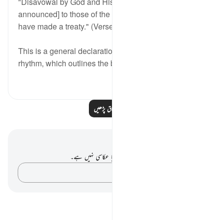
"Disavowal by God and His Messenger [is hereby
announced] to those of the idolaters with whom you
have made a treaty." (Verse 1)
This is a general declaration, carrying a sharp
rhythm, which outlines the basic prin...
مزید دیکھیں
0
1
مزید اسباق پڑھیں
نوٹس اور عکاسی۔
آپ کے پاس اس آیت پر کوئی نوٹ یا عکاسی نہیں ہے۔
اپنے خیالات کو پکڑو…