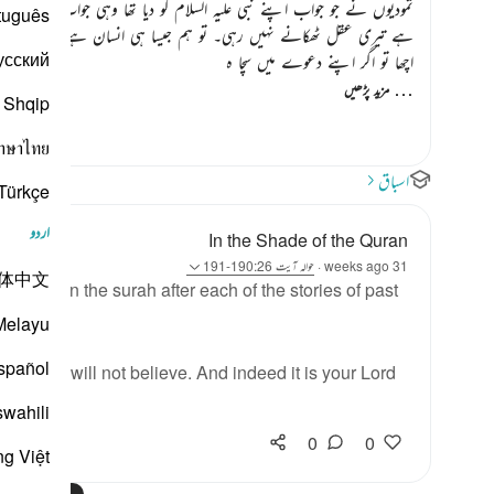
ثمودیوں نے جو جواب اپنے نبی علیہ السلام کو دیا تھا وہی جواب ان لوگوں 
tuguês
ہے تیری عقل ٹھکانے نہیں رہی۔ تو ہم جیسا ہی انسان ہے اور ہمیں تو ی
усский
اچھا تو اگر اپنے دعوے میں سچا ہ
…
مزید پڑھیں
Shqip
าษาไทย
اسباق
Türkçe
اردو
In the Shade of the Quran
31 weeks ago
·
حوالہ
آیت 190:26-191
体中文
given in the surah after each of the stories of past
Melayu
spañol
t of them will not believe. And indeed it is your Lord
مزید
swahili
0
0
ng Việt