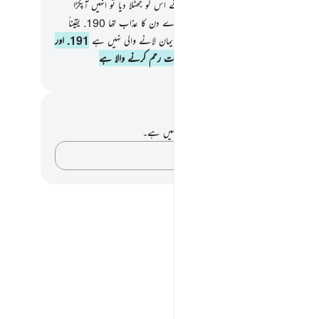
 ہے جو کچھ تم کر رہے ہو
189
.
تو انہوں نے اس کو جھٹلا دیا تو انہیں آپکڑا
ان والے دن کے عذاب نے یقیناً وہ ایک بڑے دن کا عذاب تھا
190
.
یقیناً
ں ایک بڑی نشانی ہے لیکن ان کی اکثریت ایمان لانے والی نہیں ہے
191
.
اور
نبی ﷺ !) آپ کا رب بہت زبردست نہایت رحم کرنے والا ہے
القرآن (ڈاکٹر اسرار احمد)
 اور عکاسی۔
ے پاس اس آیت پر کوئی نوٹ یا عکاسی نہیں ہے۔
اپنے خیالات کو پکڑو…