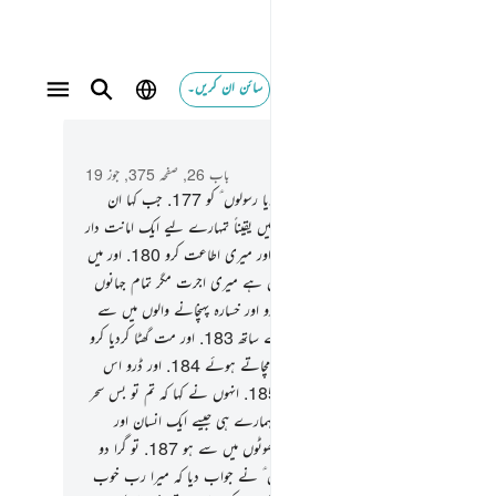
سائن ان کریں۔
 و سباق میں پڑھیں
باب 26, صفحہ 375, جوز 19
.
(اور اسی طرح) اصحاب الایکہ نے بھی جھٹلایا رسولوں ؑ کو
177
.
جب کہا ان
عیب ؑ نے کہ کیا تم ڈرتے نہیں ہو
178
.
میں یقیناً تمہارے لیے ایک امانت دار
ؑ ہوں
179
.
پس تم اللہ کا تقویٰ اختیار کرو اور میری اطاعت کرو
180
.
اور میں
ے اس پر کسی اجرت کا طالب نہیں ہوں نہیں ہے میری اجرت مگر تمام جہانوں
رب کے ذمے
181
.
پیمانوں کو پورا بھرا کرو اور خسارہ پہنچانے والوں میں سے
وجاؤ
182
.
اور وزن کیا کرو سیدھی ترازو کے ساتھ
183
.
اور مت گھٹا کردیا کرو
 کو ان کی چیزیں اور مت پھرو زمین میں فساد مچاتے ہوئے
184
.
اور ڈرو اس
 نے تمہیں پیدا کیا اور پہلی مخلوق کو بھی
185
.
انہوں نے کہا کہ تم تو بس سحر
وگوں میں سے ہو
186
.
اور تم نہیں ہو مگر ہمارے ہی جیسے ایک انسان اور
رے بارے میں ہمارا گمان غالب ہے کہ تم جھوٹوں میں سے ہو
187
.
تو گرا دو
 آسمان کا کوئی ٹکڑا اگر تم سچے ہو
188
.
اس ؑ نے جواب دیا کہ میرا رب خوب