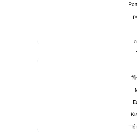
نے بھی اپنے رسولوں کو دیا کہ تجھ پر تو کسی نے جادو کر دیا
جانتا
Por
قین ہے کہ تو جھوٹا آدمی ہے۔ اللہ نے تجھے نہیں بھیجا۔
سائب
р
اس می
(اے 
-
بیان 
مزید تفسیر
ภ
نوٹس
آپ ک
简
Ayah 189 is followed by the same conclusion 
communities it mentions:
E
"Indeed, there is in this a sure sign; yet mos
who is the Mighty One, the Merciful....
 دیکھیں
Ki
Tiế