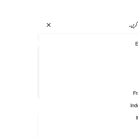
سائن ان کریں۔
 کریں۔
م ١٩١
سیاق
E
26:191
176
سے ش
رسول 
ا ہے
تم س
کے 
پڑھنا جاری رکھیں
Fr
مت ہ
لوگوں
Ind
سے جس
زدہ ل
I
تمہا
ہم پر