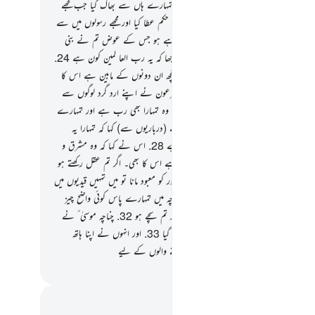
ب کہ میں ناواقفوں میں سے تھا
21
.
پھر میں تمہارے ہاں سے بھاگ گیا جب مجھے
ے خوف محسوس ہوا پھر میرے رب نے مجھے حکم عطا کیا اور مجھے رسولوں میں سے
ا
22
.
اور یہ وہ احسان ہے جو تم مجھے جتلا رہے ہو جس کے عوض تم نے بنی
یل کو غلام بنا رکھا ہے
23
.
فرعون نے پوچھا کہ یہ رب العا لمین کون ہے
24
.
 ؑ ٰ نے جواب دیا : آسمانوں اور زمین اور جو کچھ ان دونوں کے مابین ہے اس کا
ور مالک۔ اگر تم یقین کرنے والے ہو
25
.
فرعون نے اپنے ارد گرد لوگوں سے
: کیا آپ سن نہیں رہے
26
.
اس ؑ نے کہا کہ وہ تمہارا بھی رب ہے اور تمہارے
آباء و اَجداد کا بھی رب ہے
27
.
فرعون نے (درباریوں سے) کہا کہ تمہارا یہ
جسے تمہاری طرف بھیجا گیا ہے یقیناً مجنون ہے
28
.
اس نے کہا کہ وہ مشرق و
کا بھی رب ہے اور جو کچھ ان کے مابین ہے اس کا بھی۔ اگر تم عقل رکھتے ہو
اس نے کہا کہ اگر تم نے میرے سوا کسی اور کو معبود مانا تو میں تمہیں قیدیوں میں
کر دوں گا
30
.
موسیٰ ؑ ٰ نے جواب دیا : اگرچہ میں تمہارے پاس کوئی واضح چیز
ر آیا ہوں
31
.
وہ بولا : تو اسے پیش کرو اگر تم سچے ہو
32
.
چناچہ موسیٰ ؑ نے
عصا ڈال دیا تو اچانک وہ ایک صریح اژدھا بن گیا
33
.
اور انہوں نے اپنا ہاتھ
 گریبان سے) کھینچا تو وہ سفید چمکدار تھا دیکھنے والوں کے لیے
القرآن (ڈاکٹر اسرار احمد)
 اور عکاسی۔