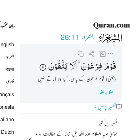
زبان منتخب
026
قوم فرعون الا يتقون ١١
الشعراء
26:11
nglish
العربية
قَوْمَ
فِرْعَوْنَ ؕ
اَلَا
یَتَّقُوْنَ
বাংলা
(یعنی) قوم فرعون کے پاس۔ کیا وہ ڈرتے نہیں
فارسی
لفظ بہ لفظ
ançais
تفسیر پڑھیں
onesia
taliano
تفسیر ابنِ کثیر
Dutch
موسیٰ علیہ السلام اور اللہ جل شانہ کے مکالمات ٭٭