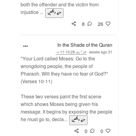
both the offender and the victim from
injustice ...
مزید دیکھیں
8
26
In the Shade of the Quran
31 weeks ago
·
حوالہ
آیت 10:26-11
"Your Lord called Moses: Go to the
wrongdoing people, the people of
Pharaoh. Will they have no fear of God?"
(Verses 10-11)
These two verses paint the first scene
which shows Moses being given his
message. It begins by exposing the people
he must go to, decla...
مزید دیکھیں
0
0