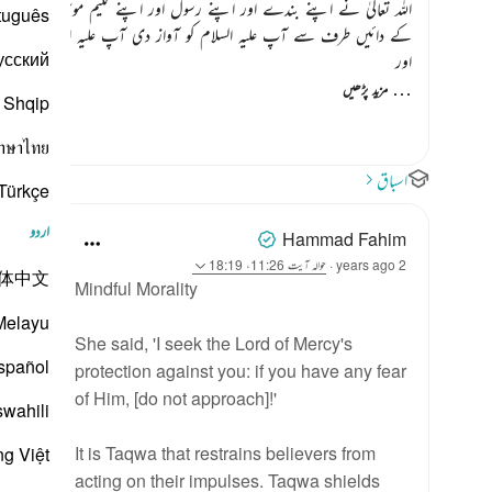
اللہ تعالیٰ نے اپنے بندے اور اپنے رسول اور اپنے کلیم موسیٰ علیہ الصلٰوۃ
tuguês
کے دائیں طرف سے آپ علیہ السلام کو آواز دی آپ علیہ السلام سے سرگوشی
усский
اور
…
مزید پڑھیں
Shqip
าษาไทย
اسباق
Türkçe
اردو
Hammad Fahim
2 years ago
·
حوالہ
آیت 11:26، 18:19
体中文
Mindful Morality
Melayu
She said, 'I seek the Lord of Mercy's
spañol
protection against you: if you have any fear
of Him, [do not approach]!'
swahili
It is Taqwa that restrains believers from
ng Việt
acting on their impulses. Taqwa shields