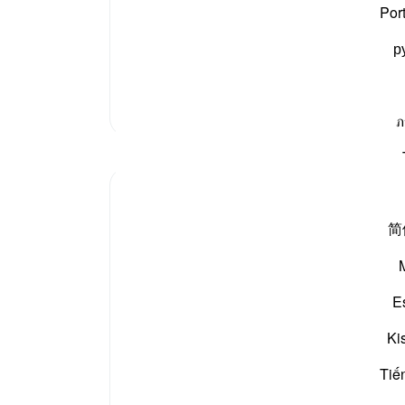
 والتسلیم کو جو حکم دیا تھا اسے بیان فرما رہے ہیں کہ
” طور
تھا ج
Por
اں کیں آپ علیہ السلام کو اپنا رسول اور برگزیدہ بنایا
تم س
р
بنا دی
اسرائ
موسیٰ
مزید تفسیر
آقا ا
ภ
کہا 
مظاہر
پہلے 
رسول 
Razia Zahra
مغرب 
6 weeks ago
·
حوالہ
آیت 60:26-67، 10:26-17
简
.
29
In the name of Allah, the Most merciful,
داخل 
لے ک
A reflection for Ashura:
اپنا 
E
(اپنے
Let us all deeply contemplate about the
Ki
-
بیان 
journey and mission which Musa AS
undertook,
Tiế
نوٹس