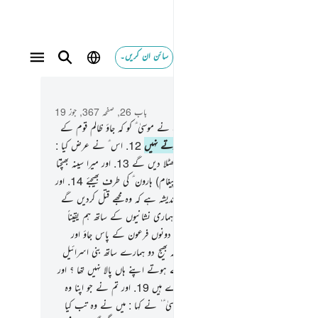
سائن ان کریں۔
 و سباق میں پڑھیں
باب 26, صفحہ 367, جوز 19
اور یاد کرو جب پکار اتھا آپ ﷺ کے رب نے موسیٰ ؑ کو کہ جاؤ ظالم قوم کے
11
.
(یعنی) قوم فرعون کے پاس۔ کیا وہ ڈرتے نہیں
12
.
اس ؑ نے عرض کیا :
رے پروردگار ! مجھے اندیشہ ہے کہ وہ مجھے جھٹلا دیں گے
13
.
اور میرا سینہ بھنچتا
ر میری زبان بھی رواں نہیں لہٰذا آپ (یہ پیغام) ہارون ؑ کی طرف بھیجئے
14
.
اور
ذمے ان کا ایک جرم بھی ہے چناچہ مجھے اندیشہ ہے کہ وہ مجھے قتل کردیں گے
اللہ نے فرمایا : ہرگز نہیں ! تو تم دونوں جاؤ ہماری نشانیوں کے ساتھ ہم یقیناً
رے ساتھ ہیں سب سننے والے ہیں
16
.
تو تم دونوں فرعون کے پاس جاؤ اور
ہو کہ ہم رسول ہیں رب العالمین کے
17
.
کہ بھیج دو ہمارے ساتھ بنی اسرائیل
1
.
فرعون نے کہا کہ کیا ہم نے تمہیں چھوٹے ہوتے اپنے ہاں پالا نہیں تھا ؟ اور
ے اپنی زندگی کے کئی سال ہمارے ہاں گزارے ہیں
19
.
اور تم نے جو اپنا وہ
یا جو کیا اور تم ناشکروں میں سے ہو
20
.
موسیٰ ؑ ٰ نے کہا : میں نے وہ تب کیا