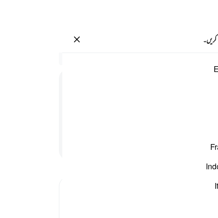
سائن ان کریں۔
 کریں۔
سیاق
E
26:11
.
10
پاس
اے می
ہے او
میرے 
پڑھنا جاری رکھیں
Fr
.
15
تمہا
Ind
اسے ک
کو
8
I
تم ن
کام ک