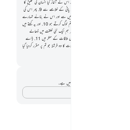
 بھی بنائی بہت خوبصورت انداز میں بنائی اور اس نے آغاز کیا انسان کی تخلیق کا
ے سے
8
.
پھر اس کی نسل چلائی ایک بےقدر پانی کے خلاصے سے
9
.
پھر اس کی
پلک درست کی اور پھونکا اس میں اپنی روح میں سے اور اس نے بنائے تمہارے
کان آنکھیں اور دل بہت ہی کم ہے جو شکر تم لوگ کرتے ہو
10
.
اور یہ کہتے ہیں
 جب ہم زمین میں تحلیل ہوجائیں گے تو کیا پھر ہم ایک نئی خلقت میں ڈھالے
 گے ؟ بلکہ (حقیقت میں) یہ لوگ اپنے رب کی ملاقات کے منکر ہیں
11
.
(اے
 ! آپ کہہ دیجیے کہ تمہیں قبض کرلے گا موت کا وہ فرشتہ جو تم پر مقرر کردیا گیا
ھر تم اپنے رب کی طرف لوٹا دیے جاؤ گے
القرآن (ڈاکٹر اسرار احمد)
 اور عکاسی۔
ے پاس اس آیت پر کوئی نوٹ یا عکاسی نہیں ہے۔
اپنے خیالات کو پکڑو…