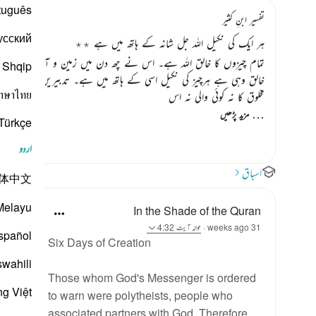
tuguês
تفسیر ابنِ کثیر
усский
ہر ایک کی نکیل اللہ جل شانہ کے ہاتھ میں ہے ٭٭
تمام چیزوں کا خالق اللہ ہے۔ اس نے چھ دن میں زمین و آسمان بنائے پ
Shqip
خالق وہی ہے ہرچیز کی نکیل اسی کے ہاتھ میں ہے۔ تدبیریں سب کاموں 
าษาไทย
مخلوق کا نہ کوئی والی نہ اس
…
مزید پڑھیں
Türkçe
اردو
اسباق
体中文
Melayu
In the Shade of the Quran
31 weeks ago
·
حوالہ
آیت 4:32
spañol
Six Days of Creation
swahili
Those whom God's Messenger is ordered
ng Việt
to warn were polytheists, people who
associated partners with God. Therefore,