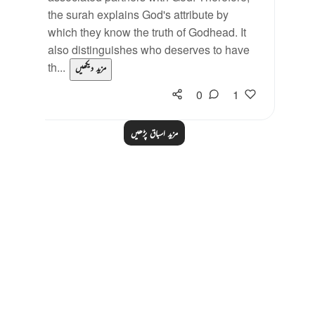
the surah explains God's attribute by
which they know the truth of Godhead. It
also distinguishes who deserves to have
th...
مزید دیکھیں
0
1
مزید اسباق پڑھیں