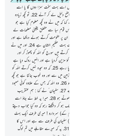
نہیں آ رہا ؟ کیا وہ غیر حاضر ہے
21
.
میں اسے بہت سخت سزا دوں گا یا اسے
ذبح کر ڈالوں گا یا وہ میرے پاس کوئی واضح دلیل لے کر آئے
22
.
تو کچھ زیادہ
دیر نہیں گزری (کہ ہدہد پہنچ گیا) تو اس نے کہا کہ میں نے وہ کچھ معلوم کیا ہے جو
آپ کو معلوم نہیں اور میں آپ ؑ کے پاس قوم سبا سے متعلق یقینی معلومات لے
کر آیا ہوں
23
.
میں نے ایک عورت کو ان پر حکومت کرتے ہوئے دیکھا ہے اور
اسے ہر شے دی گئی ہے اور اس کا تخت بہت عظیم الشان ہے
24
.
اور میں نے
دیکھا اس کو اور اس کی قوم کو کہ وہ سجدہ کرتے ہیں سورج کو اللہ کو چھوڑ کر اور
شیطان نے ان کے لیے ان کے اعمال کوّ مزین کردیا ہے اور انہیں روک دیا ہے
سیدھے راستے سے تو اب وہ راستہ نہیں پا رہے
25
.
کہ وہ سجدہ نہیں کرتے اللہ کو
جو نکالتا ہے ہر چھپی چیز کو آسمانوں اور زمین میں سے اور وہ خوب جانتا ہے جو کچھ
تم چھپاتے ہو اور جو کچھ تم ظاہر کرتے ہو
26
.
وہ اللہ کہ جس کے علاوہ کوئی معبود
نہیں اور جو بہت بڑے عرش کا مالک ہے
27
.
سلیمان ؑ نے کہا : ہم عنقریب
دیکھیں گے کہ تم نے سچ کہا ہے یا تم جھوٹے ہو
28
.
میرا یہ خط لے جاؤ اسے
ان کے پاس جا کر ڈال آؤ پھر ان سے الگ ہو کر دیکھتے رہو کہ وہ کیا جواب دیتے
ہیں
29
.
اس نے کہا کہ اے (میری قوم کے) سردارو ! میری طرف ایک بہتّ
عزت والا خط ڈالا گیا ہے
30
.
یہ (خ ط) سلیمان کی طرف سے ہے اور اس کا
آغاز بسم اللہ الرحمن الرحیم سے ہوا ہے
31
.
یہ کہ میرے مقابلے میں تم لوگ
سرکشی نہ کرو اور مطیع ہو کر میرے پاس حاضر ہوجاؤ