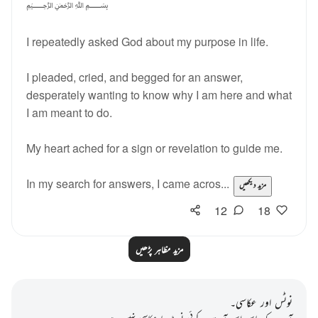
﷽
I repeatedly asked God about my purpose in life.
I pleaded, cried, and begged for an answer,
desperately wanting to know why I am here and what
I am meant to do.
My heart ached for a sign or revelation to guide me.
In my search for answers, I came acros...
مزید دیکھیں
12
18
مزید مظاہر پڑھیں
نوٹس اور عکاسی۔