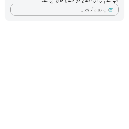
آپ کے پاس اس آیت پر کوئی نوٹ یا عکاسی نہیں ہے۔
اپنے خیالات کو پکڑو…
Notes
placeholders
close