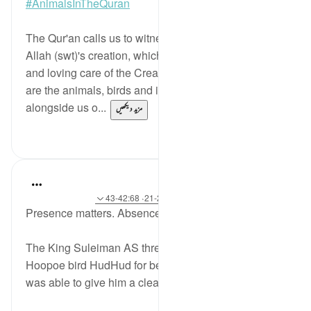
#AnimalsInTheQuran
The Qur'an calls us to witness all the wonders of
Allah (swt)'s creation, which point to the perfection
and loving care of the Creator. Among these signs
are the animals, birds and insects which live
alongside us o...
مزید دیکھیں
5
24
Hammad Fahim
27 weeks ago
·
حوالہ
آیت 34:2، 20:27-21، 42:68-43
Presence matters. Absence speaks.
The King Suleiman AS threatened to punish the
Hoopoe bird HudHud for being absent unless he
was able to give him a clear reason for his absence.