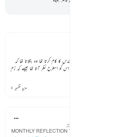
-
بیان القرآن (ڈاکٹر اسرار احمد)
تفسیر پڑھیں
تفسیر ابنِ کثیر
ہدہد ٭٭
ہدہد سلیمان علیہ السلام فوج کی میں مہندس کا کام کرتا تھا وہ بتلاتا تھا کہ
پانی کہاں ہے؟ زمین کے اندر کا پانی اس کو اسطرح نظر آتا تھا جیسے کہ زم
…
مزید پڑھیں
مزید تفسیر
اسباق
Sohaib Saeed
5 years ago
·
حوالہ
آیت 18:27، 20:27
MONTHLY REFLECTION THEME: