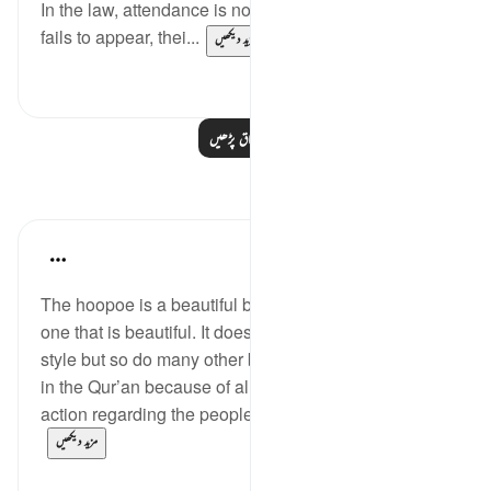
In the law, attendance is not a formality. When a party
fails to appear, thei...
مزید دیکھیں
27
60
مزید اسباق پڑھیں
مظاہر
Wael Hamza
8 years ago
·
حوالہ
آیت 20:27
The hoopoe is a beautiful bird but it is not the only
one that is beautiful. It does fly smoothly and with
style but so do many other birds. It is not mentioned
in the Qur’an because of all of that. It was its small
action regarding the people who worshipped t...
مزید دیکھیں
1
5