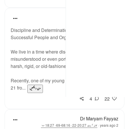
Rahmah Salako
last year
·
حوالہ
آیت 20:27-21
Discipline and Determination — Qualities of
Successful People and Organisations
We live in a time where discipline is often
misunderstood or even portrayed negatively as
harsh, rigid, or old-fashioned.
Recently, one of my young students read verses 20–
21 fro...
مزید دیکھیں
4
22
Dr Maryam Fayyaz
2 years ago
·
حوالہ
آیت 20:27-22، 68:16-69، 18:27