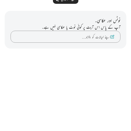
نوٹس اور عکاسی۔
آپ کے پاس اس آیت پر کوئی نوٹ یا عکاسی نہیں ہے۔
اپنے خیالات کو پکڑو…
Notes
placeholders
close