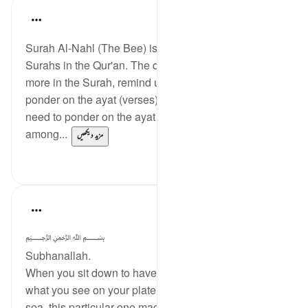
Jasmine
5 years ago
·
حوالہ
آیت 10:16-18
Surah Al-Nahl (The Bee) is one of my favourite
Surahs in the Qur'an. The quoted verses, and many
more in the Surah, remind us that, just as we need to
ponder on the ayat (verses) of the Qur'an, we also
need to ponder on the ayat (signs) that are abundant
among...
مزید دیکھیں
1
16
Aiysha
5 years ago
·
حوالہ
آیت 10:16-11
﷽
Subhanallah.
When you sit down to have your meal, think about
what you see on your plate. From all the fish in the
sea, this particular one made its way into the net and