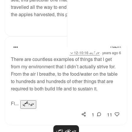
travelled all the way to end up on your plate. From all
the apples harvested, this parti...
مزید دیکھیں
7
20
Yazin
6 years ago
·
حوالہ
آیت 10:16-12
There are countless examples of things that I get
from my environment that I didn’t actually strive for.
From the air I breathe, to the food/water on the table
to hundreds and hundreds of other things that are
required to both build life and to sustain it.
Fi...
مزید دیکھیں
1
11
مزید مظاہر پڑھیں