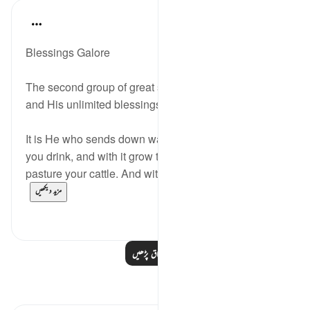
In the Shade of the Quran
31 weeks ago
·
حوالہ
آیت 10:16
Blessings Galore
The second group of great signs in God's creation
and His unlimited blessings then follow:
It is He who sends down water from the skies. From it
you drink, and with it grow the plants on which you
pasture your cattle. And with it He causes c...
مزید دیکھیں
0
0
مزید اسباق پڑھیں
مظاہر