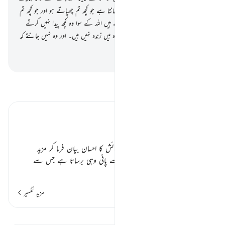
رحم کرنے والا ہے
19
.
اور اللہ خوب جانتا ہے جو کچھ تم چھپاتے ہو اور جو کچھ تم
ظاہر کرتے ہو
20
.
اور جن کو یہ پکارتے ہیں اللہ کے سوا وہ کچھ پیدا نہیں کرتے
بلکہ وہ تو خود پیدا کیے گئے ہیں
21
.
مردہ ہیں زندہ نہیں ہیں۔ اور وہ نہیں جانتے کہ
کب اٹھائے جائیں گے
-
بیان القرآن (ڈاکٹر اسرار احمد)
تفسیر پڑھیں
تفسیر ابنِ کثیر
تمہارے فائدوں کے سامان ٭٭
چوپائے اور دوسرے جانوروں کی پیدائش کا احسان بیان فرما کر مزید
احسانوں کا ذکر فرماتا ہے کہ
” اوپر سے پانی وہی برساتا ہے جس سے
…
مزید پڑھیں
مزید تفسیر
اسباق