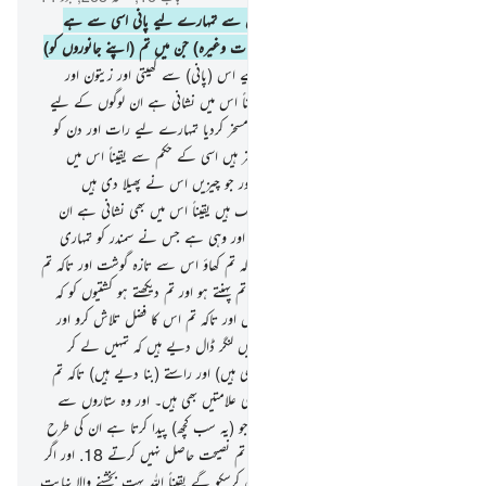
10
.
وہی ہے جس نے اتارا ہے آسمان سے تمہارے لیے پانی اسی سے ہے
(تمہارا) پینا اور اسی سے ہیں درخت (نباتات وغیرہ) جن میں تم (اپنے جانوروں کو)
چراتے ہو
11
.
وہ اگاتا ہے تمہارے لیے اس (پانی) سے کھیتی اور زیتون اور
کھجوریں اور انگور اور ہر قسم کے پھل یقیناً اس میں نشانی ہے ان لوگوں کے لیے
جو غوروفکر کرتے ہیں
12
.
اور اس نے مسخر کردیا تمہارے لیے رات اور دن کو
اور سورج اور چاند کو اور ستارے بھی مسخر ہیں اسی کے حکم سے یقیناً اس میں
نشانیاں ہیں عقل والوں کے لیے
13
.
اور جو چیزیں اس نے پھیلا دی ہیں
تمہارے لیے زمین میں ان کے مختلف رنگ ہیں یقیناً اس میں بھی نشانی ہے ان
لوگوں کے لیے جو نصیحت اخذ کریں
14
.
اور وہی ہے جس نے سمندر کو تمہاری
ضروریات پوری کرنے میں لگا دیا ہے تاکہ تم کھاؤ اس سے تازہ گوشت اور تاکہ تم
نکالو اس میں سے بناؤ سنگھار کا سامان جو تم پہنتے ہو اور تم دیکھتے ہو کشتیوں کو کہ
پانی کو چیرتی ہوئی چلتی ہیں اس (سمندر) میں اور تاکہ تم اس کا فضل تلاش کرو اور
تاکہ تم شکر کرو
15
.
اور اس نے زمین میں لنگر ڈال دیے ہیں کہ تمہیں لے کر
لڑھک نہ جائے اور اس میں (ندیاں بہا دی ہیں) اور راستے (بنا دیے ہیں) تاکہ تم
اپنی منزلوں تک پہنچا کرو
16
.
اور دوسری علامتیں بھی ہیں۔ اور وہ ستاروں سے
بھی رہنمائی حاصل کرتے ہیں
17
.
تو کیا جو (یہ سب کچھ) پیدا کرتا ہے ان کی طرح
ہے جو (کچھ بھی) پیدا نہیں کرتے ؟ تو کیا تم نصیحت حاصل نہیں کرتے
18
.
اور اگر
تم اللہ کی نعمتوں کو گنو تو ان کا احاطہ نہیں کرسکو گے یقیناً اللہ بہت بخشنے والا نہایت