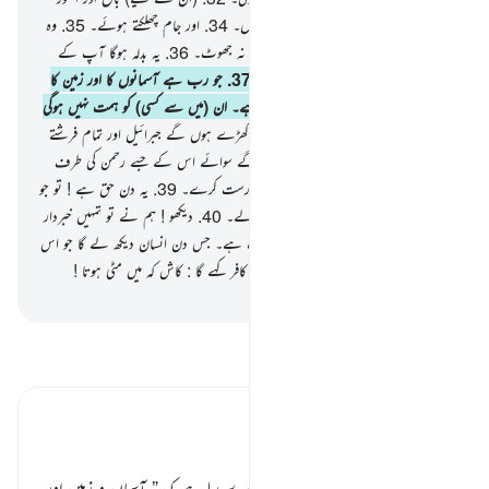
ہوں گے۔
33
.
اور نوجوان ہم عمر بیویاں۔
34
.
اور جام چھلکتے ہوئے۔
35
.
وہ
نہیں سنیں گے اس میں کوئی لغو بات اور نہ جھوٹ۔
36
.
یہ بدلہ ہوگا آپ کے
رب کی طرف سے دیا ہوا حساب سے۔
37
.
جو رب ہے آسمانوں کا اور زمین کا
اور جو کچھ ان کے مابین ہے جو الرحمن ہے۔ ان (میں سے کسی) کو ہمت نہیں ہوگی
اس سے بات کرنے کی۔
38
.
جس دن کھڑے ہوں گے جبرائیل اور تمام فرشتے
صفیں باندھے۔ وہ کوئی بات نہ کرسکیں گے سوائے اس کے جسے رحمن کی طرف
سے اجازت مل جائے اور وہ بات بھی درست کرے۔
39
.
یہ دن حق ہے ! تو جو
چاہے اپنے رب کی طرف اپنا ٹھکانہ بنا لے۔
40
.
دیکھو ! ہم نے تو تمہیں خبردار
کردیا ہے اس عذاب سے جو بالکل قریب ہے۔ جس دن انسان دیکھ لے گا جو اس
کے دونوں ہاتھوں نے آگے بھیجا تھا اور کافر کہے گا : کاش کہ میں مٹی ہوتا !
-
بیان القرآن (ڈاکٹر اسرار احمد)
تفسیر پڑھیں
تفسیر ابنِ کثیر
روح الامین علیہ السلام ٭٭
اللہ تعالیٰ اپنی عظمت و جلال کی خبر دے رہا ہے کہ
” آسمان و زمین اور