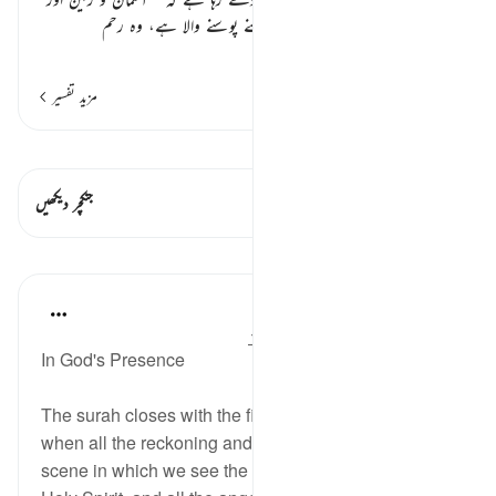
ان کے درمیان کی تمام مخلوق کا پالنے پوسنے والا ہے، وہ رحم
…
مزید پڑھیں
مزید تفسیر
قیراط دیکھیں
اس آیت میں ہے۔ 1 جنکچرز
جنکچر دیکھیں
اسباق
In the Shade of the Quran
31 weeks ago
·
حوالہ
آیت 37:78-38
In God's Presence
The surah closes with the final scene of the day
when all the reckoning and reward happen. It is a
scene in which we see the angel Gabriel, who is the