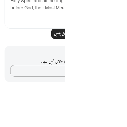
Holy Spirit, and all the angels standing in ranks
before God, their Most Merciful Lord. Th...
مزید دیکھیں
0
0
مزید اسباق پڑھیں
نوٹس اور عکاسی۔
آپ کے پاس اس آیت پر کوئی نوٹ یا عکاسی نہیں ہے۔
اپنے خیالات کو پکڑو…