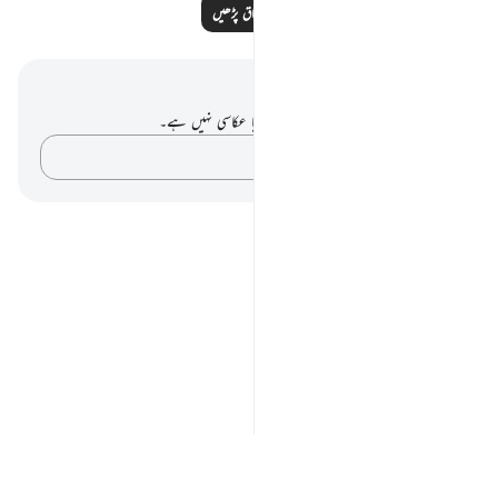
مزید اسباق پڑھیں
نوٹس اور عکاسی۔
آپ کے پاس اس آیت پر کوئی نوٹ یا عکاسی نہیں ہے۔
اپنے خیالات کو پکڑو…
Notes
placeholders
close