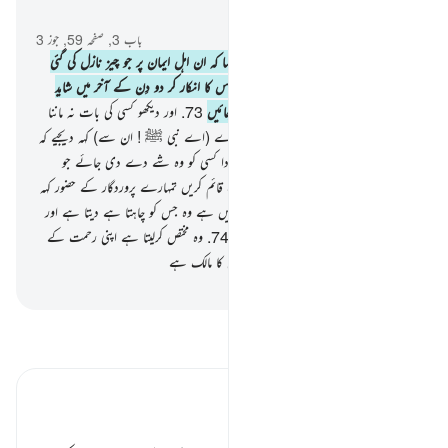
سیاق و سباق میں پڑھیں
باب 3, صفحہ 59, جوز 3
72
.
اور اہل کتاب کے ایک گروہ نے کہا کہ ان اہل ایمان پر جو چیز نازل کی گئی
ہے اس پر ایمان لاؤ صبح کے وقت اور اس کا انکار کر دو دِن کے آخر میں شاید
(اس تدبیر سے) ان میں سے بھی کچھ پھرجائیں
73
.
اور دیکھو کسی کی بات نہ ماننا
مگر اسی کی جو تمہارے دین کی پیروی کرے (اے نبی ﷺ ! ان سے) کہہ دیجیے کہ
اصل ہدایت تو اللہ ہی کی ہدایت ہے مبادا کسی کو وہ شے دے دی جائے جو
تمہیں دی گئی تھی یا تمہارے خلاف حجت قائم کریں تمہارے پروردگار کے حضور کہہ
دیجیے کہ فضل تو کل کا کل اللہ کے ہاتھ میں ہے وہ جس کو چاہتا ہے دیتا ہے اور
اللہ بہت وسعت والا اور جاننے والا ہے
74
.
وہ مختص کرلیتا ہے اپنی رحمت کے
لیے جس کو چاہتا ہے اور اللہ بڑے فضل کا مالک ہے
-
بیان القرآن (ڈاکٹر اسرار احمد)
تفسیر پڑھیں
تفسیر ابنِ کثیر
یہودیوں کا حسد ٭٭