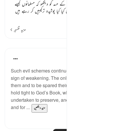
یہاں بیان ہو رہا ہے کہ ان یہودیوں کے حسد کو دیکھو کہ مسلمانوں کیسے
جل بھن رہے ہیں۔ انہیں بہکانے کی کیا کیا پوشیدہ ترکیبیں کر رہے ہیں
…
مزید پڑھیں
مزید تفسیر
اسباق
In the Shade of the Quran
31 weeks ago
·
حوالہ
آیت 72:3
Such evil schemes continue to be pursued with no
sign of weakening. The only way to guard against
them and to be spared their damaging effects is to
hold tight to God’s Book, which He Himself has
undertaken to preserve, and to refer to it for guidance
and for ...
مزید دیکھیں
0
0