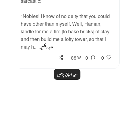
sarcastic:
"Nobles! I know of no deity that you could
have other than myself. Well, Haman,
kindle for me a fire [to bake bricks] of clay,
and then build me a lofty tower, so that I
may h...
مزید دیکھیں
88
0
0
مزید اسباق پڑھیں
Notes
placeholders
close