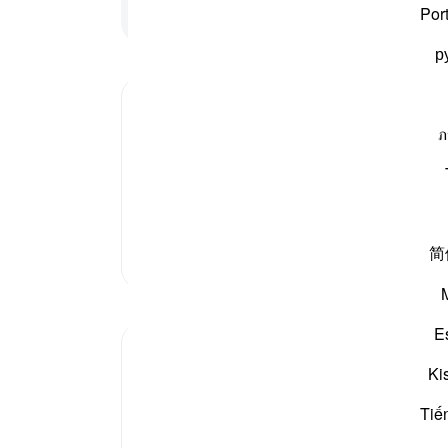
ہوا ظ
پڑھنا جاری رکھیں
Por
کے دن
р
اس د
-
بیان 
ภ
نوٹس
آپ ک
 قَوْمَهُ فَأَطَاعُوهُ إِنَّهُمْ كَانُوا قَوْمًا فَاسِقِينَ»
[43-الزخرف:54]
‏
کمینوں کو جمع کر کے ہانک لگائی کہ
«فَحَشَرَ فَنَادَىٰ فَقَالَ
简
مزید تفسیر
مظاہر
E
Hana Alasry
Ki
6 years ago
·
حوالہ
آیت 38:28-44، 15:17
The order to build is more metaphorical,
Tiế
the accounts associated with it are weak at