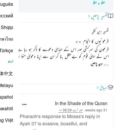
لفظ بہ لفظ
tuguês
усский
تفسیر پڑھیں
Shqip
تفسیر ابنِ کثیر
าษาไทย
فرعونیوں کا انجام ٭٭
فرعون کی سرکشی اور اس کے الہامی دعوے کا ذکر ہو رہا ہے کہ
«فَاسْتَخَفَّ
Türkçe
اس نے اپنی قوم کو بےعقل بنا کر ان سے اپنا دعویٰ منوا لیا اس نے ان 
اردو
…
مزید پڑھیں
体中文
Melayu
اسباق
spañol
In the Shade of the Quran
swahili
31 weeks ago
·
حوالہ
آیت 38:28
Pharaoh's response to Moses's reply in
ng Việt
Ayah 37 is evasive, boastful, and