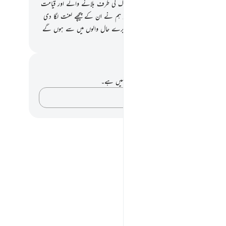
الموں کا
41
.
اور ہم نے بنا دیا انہیں امام آگ کی طرف بلانے والے اور قیامت
 ان کی کوئی مدد نہیں کی جائے گی
42
.
اور ہم نے ان کے پیچھے لعنت لگا دی
نیا میں بھی اور قیامت کے دن وہ بہت ہی برے حال والوں میں سے ہوں گے
القرآن (ڈاکٹر اسرار احمد)
 اور عکاسی۔
ے پاس اس آیت پر کوئی نوٹ یا عکاسی نہیں ہے۔
اپنے خیالات کو پکڑو…