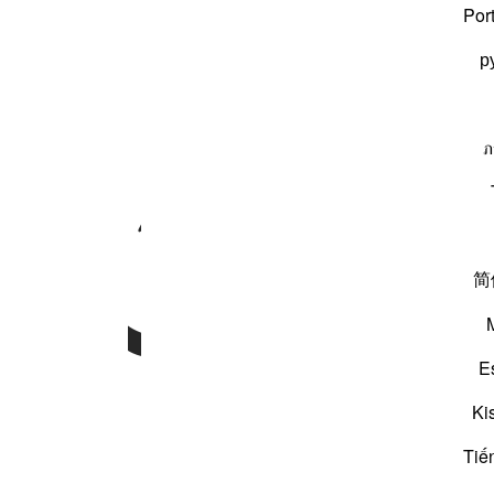
Por
р
لِّلَّذِیْنَ
اٰم
ภ
简
E
Ki
Tiế