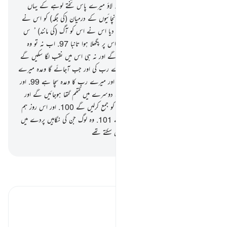
درمیان ایک مضبوط دیوار بنا دوں گا
96
.
لاؤ میرے پاس تختے لوہے کے یہاں
تک کہ جب اس نے برابر کردیا دونوں اونچائیوں کے درمیان (کی جگہ) کو اس نے
کہا : اب آگ دہکاؤ یہاں تک کہ جب بنا دیا اس نے اس کو آگ (کی مانند) ُ س
نے کہا : لاؤ میرے پاس میں ڈال دوں اس پر پگھلا ہوا تانبا
97
.
اب نہ تو وہ
(یاجوج ماجوج) اس کے اوپر چڑ ھ سکیں گے اور نہ ہی اس میں نقب لگا سکیں گے
98
.
اس نے کہا کہ یہ رحمت ہے میرے رب کی اور جب آجائے گا وعدہ میرے
رب کا تو وہ کر دے گا اس کو ریزہ ریزہ اور میرے رب کا وعدہ سچا ہے
99
.
اور
ہم چھوڑ دیں گے ان کو اس دن وہ ایک دوسرے میں گتھم گتھا ہوجائیں گے اور
صور میں پھونکا جائے گا پس ہم ان سب کو جمع کرلیں گے
100
.
اور اس روز ہم
جہنم کو کافروں کے سامنے لے آئیں گے
101
.
وہ لوگ جن کی نگاہیں پردے میں
تھیں میرے ذکر سے اور وہ سن بھی نہیں سکتے تھے
-
بیان القرآن (ڈاکٹر اسرار احمد)
تفسیر پڑھیں
تفسیر ابنِ کثیر
ایک وحشی بستی ٭٭