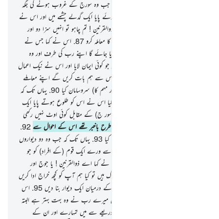
(مہم کا) سروسامان کیا
86
.
یہاں تک کہ جب وہ سورج کے غروب ہونے کی جگہ
تک پہنچا اس نے اسے غروب ہوتے ہوئے پایا ایک گدلے چشمے میں اور اس نے
پایا وہاں ایک قوم کو ہم نے کہا : اے ذوالقرنین ! تم چاہو تو انہیں سزا دو اور
چاہو تو ان (کے بارے) میں حسن سلوک کا معاملہ کرو
87
.
اس نے کہا جس نے
ظلم کیا ہم اسے سزا دیں گے پھر وہ لوٹایا جائے گا اپنے رب کی طرف اور وہ
اسے بہت سخت عذاب دے گا
88
.
اور جو کوئی ایمان لایا اور اس نے نیک اعمال
کیے تو اس کے لیے ہے اچھی جزا اور اس سے ہم بات کریں گے اپنے معاملے
میں نرمی سے
89
.
پھر اس نے ایک (اور مہم کا) سروسامان کیا
90
.
یہاں تک کہ
وہ سورج کے طلوع ہونے کی جگہ پر پہنچ گیا اس نے اس کو طلوع ہوتے پایا ایک
ایسی قوم پر جس کے لیے ہم نے اس (سور ج) کے مقابل کوئی اوٹ نہیں رکھی
تھی
91
.
(پھر) ایسا ہی ہوا اور ہم پوری طرح باخبر تھے اس کے احوال سے
92
.
پھر اس نے ایک (اور مہم کا) سروسامان کیا
93
.
یہاں تک کہ جب وہ دو دیواروں
کے درمیان پہنچا اس نے پایا ان دونوں سے ورے ایک قوم (کے افراد) کو جو
کوئی بات سمجھ نہیں سکتے تھے
94
.
انہوں نے کہا اے ذوالقرنین ! یا جوج اور
ماجوج زمین میں بہت فساد مچانے والے لوگ ہیں تو کیا ہم آپ کو کچھ خراج ادا کریں
کہ اس کے عوض آپ ہمارے اور ان کے درمیان ایک دیوار بنا دیں
95
.
اس
نے کہا جو کچھ مجھے دے رکھا ہے اس میں میرے رب نے وہ بہت بہتر ہے البتہ
تم لوگ میری مدد کرو قوت (محنت) کے ذریعے سے میں تمہارے اور ان کے