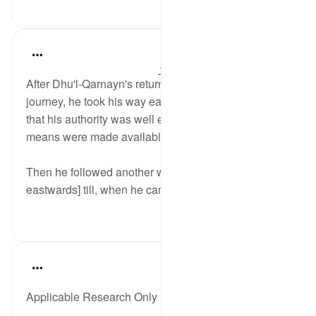
1
30
In the Shade of the Quran
31 weeks ago
·
حوالہ
آیت 89:18-91
After Dhu'l-Qarnayn's return from his westward
journey, he took his way eastward. Again, we realize
that his authority was well established and that all
means were made available to him:
Then he followed another way and [marched
eastwards] till, when he came ...
مزید دیکھیں
0
0
Salah Soltan
8 years ago
·
حوالہ
آیت 1:18-110
Applicable Research Only