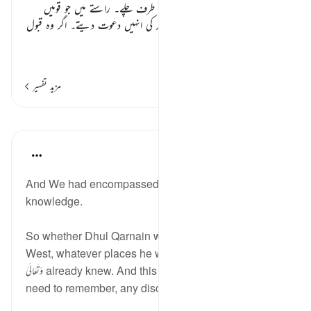
ذوالقرنین مغرب سے واپس مشرق کی طرف چلے۔ راستے میں جو قومیں
ملتیں، اللہ کی عبادت اور اس کی توحید کی انہیں دعوت دیتے۔ اگر وہ قبول
کر لیت
…
مزید پڑھیں
مزید تفسیر
اسباق
Taimiyyah Zubair
4 years ago
·
حوالہ
آیت 91:18
And We had encompassed [all] that he had in
knowledge.
So whether Dhul Qarnain was in the East or in the
West, whatever places he was discovering Allah سُبْحَانَهُ
وَتَعَالَىٰ already knew. And this is something that we
need to remember, any discoveries that...
مزید دیکھیں