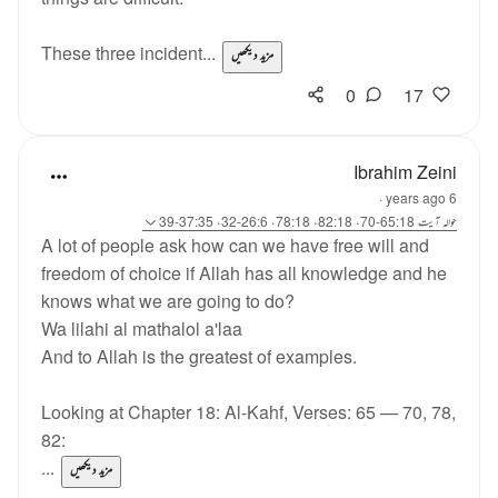
These three incident...
مزید دیکھیں
0
17
Ibrahim Zeini
·
6 years ago
حوالہ
آیت 65:18-70، 82:18، 78:18، 26:6-32، 37:35-39
A lot of people ask how can we have free will and
freedom of choice if Allah has all knowledge and he
knows what we are going to do?
Wa lilahi al mathalol a'laa
And to Allah is the greatest of examples.
Looking at Chapter 18: Al-Kahf, Verses: 65 — 70, 78,
82:
...
مزید دیکھیں