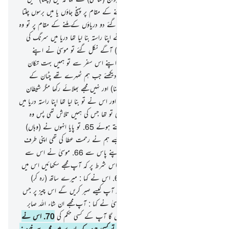
چھوڑوں گا یہاں تک کہ دو دریاؤں کے ملنے کے مقام پر پہنچ جاؤں یا میں برسوں چلتا
ہی رہوں گا
61
.
پھر جب وہ دونوں پہنچ گئے دو دریاؤں کے ملنے کے مقام پر تو وہ
اپنی مچھلی کو بھول گئے اور اس (مچھلی) نے اپنا راستہ بنا لیا تھا دریا میں سرنگ کی
طرح
62
.
پھر جب وہ دونوں (وہاں سے) آگے نکل گئے تو موسیٰ نے اپنے
ساتھی سے کہا کہ اب ہمارا ناشتہ لے آؤ اپنے اس سفر سے تو ہمیں بہت تکان
ہوگئی ہے
63
.
اس (نوجوان) نے کہا : دیکھئے جب ہم ٹھہرے تھے چٹان کے
پاس تو میں بھول گیا مچھلی کو (نگاہ میں رکھنا) اور نہیں مجھے بھلائے رکھا مگر شیطان
نے کہ میں (آپ سے) اس کا ذکر کروں اور اس نے تو بنا لیا تھا اپنا راستہ دریا میں
عجیب طرح سے
64
.
موسیٰ نے کہا : یہی تو تھا جس کی ہمیں تلاش تھی پس وہ
دونوں واپس لوٹے اپنے نقوش پا کو دیکھتے ہوئے
65
.
تو پایا انہوں نے (وہاں)
ہمارے بندوں میں سے ایک بندے کو جسے ہم نے رحمت عطا کی تھی اپنی طرف
سے اور اسے سکھایا تھا ایک علم خاص اپنے پاس سے
66
.
موسیٰ نے اس سے
کہا : کیا میں آپ کے ساتھ رہ سکتا ہوں اس شرط پر کہ آپ مجھے سکھائیں اس میں
سے جو بھلائی آپ کو سکھائی گئی ہے
67
.
اس نے کہا : میرے ساتھ (رہ کر)
آپ ہرگز صبر نہیں کرسکیں گے
68
.
اور آپ کیسے صبر کریں گے اس چیز پر جس
کی آپ کو پوری پوری خبر نہیں
69
.
موسیٰ نے کہا : آپ مجھے ان شاء اللہ صابر
پائیں گے اور میں خلاف ورزی نہیں کروں گا آپ کے کسی حکم کی
70
.
اس نے
کہا : اگر آپ میرے ساتھ چلنا چاہتے ہیں تو کسی چیز کے بارے میں مجھ سے خود نہ