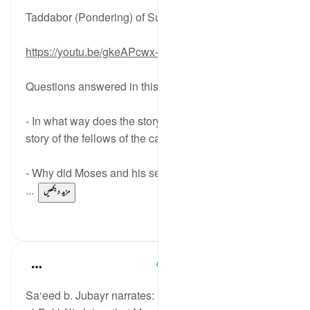
6 years ago
·
حوالہ
آیت 61:18-78
Taddabor (Pondering) of Surat Al-Kahf Ayahs: 61-78
https://youtu.be/gkeAPcwx-3Y
Questions answered in this video:
- In what way does the story of the fish relate to the
story of the fellows of the cave?
- Why did Moses and his servant want to go back to
...
مزید دیکھیں
0
6
Prophetic Commentary
8 years ago
·
حوالہ
آیت 60:18-82
Sa‘eed b. Jubayr narrates: I said to Ibn ‘Abbâs: 'Nawf