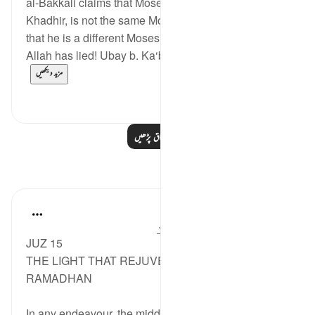
al-Bakkâli claims that Moses, the companion of al-
Khadhir, is not the same Moses of the Israelites, and
that he is a different Moses.' He said: 'The enemy of
Allah has lied! Ubay b. Ka‘b narrated to us fro...
مزید دیکھیں
0
0
مزید اسباق پڑھیں
مظاہر
Syaari Ab Rahman
last year
·
حوالہ
آیت 60:18-78، 9:17
JUZ 15
THE LIGHT THAT REJUVENATES YOU IN MID
RAMADHAN
In any endeavour, the middle point is usually when