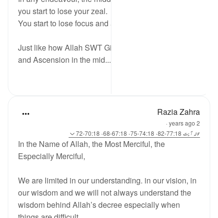
you start to lose your zeal.
You start to lose focus and and get distracted.
Just like how Allah SWT Gifted The Night Journey
and Ascension in the mid...
مزید دیکھیں
0
6
Razia Zahra
·
2 years ago
حوالہ
آیت 77:18-82، 74:18-75، 67:18-68، 70:18-72
In the Name of Allah, the Most Merciful, the
Especially Merciful,
We are limited in our understanding. in our vision, in
our wisdom and we will not always understand the
wisdom behind Allah’s decree especially when
things are difficult.