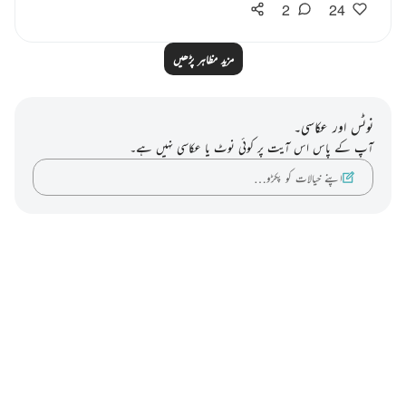
2
24
مزید مظاہر پڑھیں
نوٹس اور عکاسی۔
آپ کے پاس اس آیت پر کوئی نوٹ یا عکاسی نہیں ہے۔
اپنے خیالات کو پکڑو…
Notes
placeholders
close