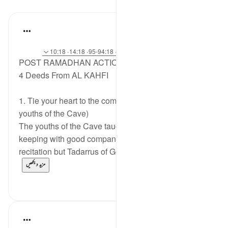
اسباق
Syaari Ab Rahman
·
last year
حوالہ
آیت 65:18-70، 37:18-40، 16:18، 94:18-95، 14:18، 10:18
POST RAMADHAN ACTION PLAN
4 Deeds From AL KAHFI
1. Tie your heart to the community. (Story of the
youths of the Cave)
The youths of the Cave taught us the importance of
keeping with good company. 'Tadarrus' not of
recitation but Tadarrus of Good Deeds need to...
مزید دیکھیں
4
15
Fadel Soliman