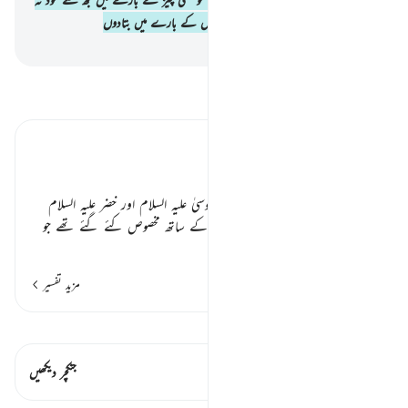
پوچھنا یہاں تک کہ میں خود ہی آپ کو اس کے بارے میں بتادوں
-
بیان القرآن (ڈاکٹر اسرار احمد)
تفسیر پڑھیں
تفسیر ابنِ کثیر
شوق تعلیم و تعلم ٭٭
یہاں اس گفتگو کا ذکر ہو رہا ہے جو موسیٰ علیہ السلام اور خضر علیہ السلام
کے درمیان ہوئی تھی۔ خضر اس علم کے ساتھ مخصوص کئے گئے تھے جو
…
مزید پڑھیں
مزید تفسیر
قیراط دیکھیں
اس آیت میں ہے۔ 1 جنکچرز
جنکچر دیکھیں