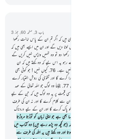
سیاق و سباق میں پڑھیں
باب 3, صفحہ 60, جوز 3
75
.
اور اہل کتاب میں سے ایسے لوگ بھی ہیں کہ اگر تم ان کے پاس امانت رکھوا
دو ڈھیروں مال تو وہ تمہیں پورا پورا واپس لوٹا دیں گے اور ان میں ایسے بھی ہیں کہ
اگر تم ان کے پاس ایک دینار بھی امانت رکھوا دو تو وہ تمہیں واپس نہیں کریں گے
مگر جب تک کہ تم اس کے سر پر کھڑے رہو یہ اس لیے کہ وہ کہتے ہیں کہ ان
امیین کے معاملے میں ہم پر کوئی ملامت نہیں ہے۔
76
.
کیوں نہیں ! جو کوئی بھی
اللہ تعالیٰ سے کیے ہوئے اپنے عہد کو پورا کرے گا اور تقویٰ کی روش اختیار کرے
گا تو بیشک اللہ تعالیٰ کو اہل تقویٰ پسند ہیں
77
.
یقیناً وہ لوگ جو اللہ تعالیٰ کے عہد
اور اپنی قسموں کو فروخت کرتے ہیں حقیر سی قیمت پر یہ وہ لوگ ہیں کہ جن کے لیے
کوئی حصہ نہیں ہے آخرت میں اور نہ اللہ ان سے کلام کرے گا اور نہ ان کی طرف
نگاہ کرے گا قیامت کے دن اور نہ ان کو پاک کرے گا اور ان کے لیے دردناک
عذاب ہے
78
.
اور ان میں ایک گروہ ایسا بھی ہے جو اپنی زبان کو توڑتا مروڑتا
ہے کتاب کو پڑھتے ہوئے تاکہ تم سمجھو کہ (جو کچھ وہ پڑھ رہے ہیں) وہ کتاب میں
سے ہے حالانکہ وہ کتاب میں سے نہیں ہوتا اور وہ کہتے ہیں یہ اللہ کی طرف سے