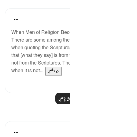
اسباق
In the Shade of the Quran
31 weeks ago
·
حوالہ
آیت 78:3
When Men of Religion Become Corrupt
There are some among them who twist their tongues
when quoting the Scriptures, so that you may think
that [what they say] is from the Scriptures, when it is
not from the Scriptures. They say: ‘It is from God,'
when it is not...
مزید دیکھیں
0
0
مزید اسباق پڑھیں
مظاہر
Muhammad Zyam