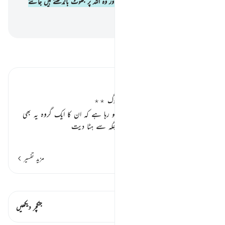
ہے جبکہ وہ اللہ کی طرف سے نہیں ہوتا اور وہ اللہ پر جھوٹ باندھتے ہیں جانتے
بوجھتے
-
بیان القرآن (ڈاکٹر اسرار احمد)
تفسیر پڑھیں
تفسیر ابنِ کثیر
غلط تاویل اور تحریف کرنے والے لوگ ٭٭
یہاں بھی انہی ملعون یہودیوں کا ذکر ہو رہا ہے کہ ان کا ایک گروہ یہ بھی
کرتا ہے کہ عبارت کو اس کی اصل جگہ سے ہٹا دیت
…
مزید پڑھیں
مزید تفسیر
قیراط دیکھیں
اس آیت میں ہے۔ 1 جنکچرز
جنکچر دیکھیں