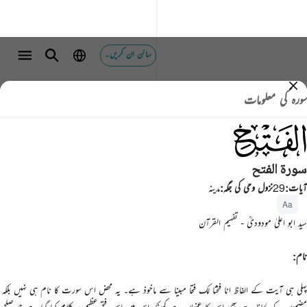
سائن ان کریں۔
سورہ کی معلومات
048
سورة الفتح
آیات
:
29
نزول وحی کی جگہ
:
مدینہ
Aa
سید ابو اعلیٰ مودودیؒ - تفہیم القرآن
نام:
پہلی ہی آیت کے الفاظ انا فتحنا لک فتحا مبینا سے ماخوذ ہے۔ یہ محض اس سورت کا نام ہی نہیں بلکہ
مضمون کے لحاظ سے بھی اس کا عنوان ہے کیونکہ اس میں اس فتح عظیم پر کلام کیا گیا ہے جو صلح