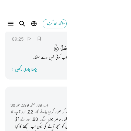
سائن ان کریں۔
فيوميذ لا يعذب عذابه احد ٢٥
الفجر
89:25
89:25
فَیَوْمَىِٕذٍ
لَّا
یُعَذِّبُ
عَذَابَهٗۤ
اَحَدٌ
تو اس دن اللہ جو عذاب دے گا ویسا عذاب کوئی نہیں دے سکتا۔
پڑھنا جاری رکھیں
لفظ بہ لفظ
سیاق و سباق میں پڑھیں
باب 89, صفحہ 599, جوز 30
21
.
ہرگز نہیں ! جب زمین کو کوٹ کوٹ کر ہموار کردیا جائے گا۔
22
.
اور آپ کا
رب جلوہ فرما ہوگا جب کہ فرشتے قطار در قطار حاضر ہوں گے۔
23
.
اور لے آئی
جائے گی اس روز جہنم بھی اس دن انسان کو سمجھ آئے گی لیکن اب سمجھنے کا کیا