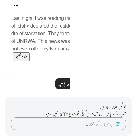
Farhat Jahan
2 years ago
·
حوالہ
آیت 23:89-26
Last night, I was reading the news that 'Israel has
officially declared the residents of the Gaza Strip to
die of starvation. They formally informed the director
of UNRWA. This news was so disturbing that I could
not even offer my Isha prayer and tarawi. At th...
مزید دیکھیں
1
4
مزید مظاہر پڑھیں
نوٹس اور عکاسی۔
آپ کے پاس اس آیت پر کوئی نوٹ یا عکاسی نہیں ہے۔
اپنے خیالات کو پکڑو…