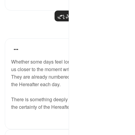
مزید اسباق پڑھیں
مظاہر
Ayu Isk
last year
·
حوالہ
آیت 21:89-30
Whether some days feel long or short, each moves
us closer to the moment written for us by our Lord.
They are already numbered. We are only nearer to
the Hereafter each day.
There is something deeply sobering in remembering
the certainty of the Hereafter—the ...
مزید دیکھیں
2
10