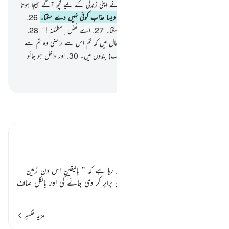
فائدہ !
24
.
وہ کہے گا : اے کاش میں نے اپنی زندگی کے لیے کچھ آگے بھیجا ہوتا
!
25
.
تو اس دن اللہ جو عذاب دے گا ویسا عذاب کوئی نہیں دے سکتا۔
26
.
اور اس کا سا باندھنا کوئی اور نہیں باندھ سکتا۔
27
.
اے نفس ِمطمئنہ ! ّ
28
.
اب لوٹ جائو اپنے رب کی طرف اس حال میں کہ تم اس سے راضی وہ تم سے
راضی۔
29
.
تو داخل ہو جائو میرے (نیک) بندوں میں۔
30
.
اور داخل ہو جائو
میری جنت میں !
-
بیان القرآن (ڈاکٹر اسرار احمد)
تفسیر پڑھیں
تفسیر ابنِ کثیر
سجدوں کی برکتیں ٭٭
قیامت کے ہولناک حالات کا بیان ہو رہا ہے کہ
” بالیقین اس دن زمین
پست کر دی جائے گی اونچی نیچی زمین برابر کر دی جائے گی اور بالکل صاف
…
مزید پڑھیں
مزید تفسیر