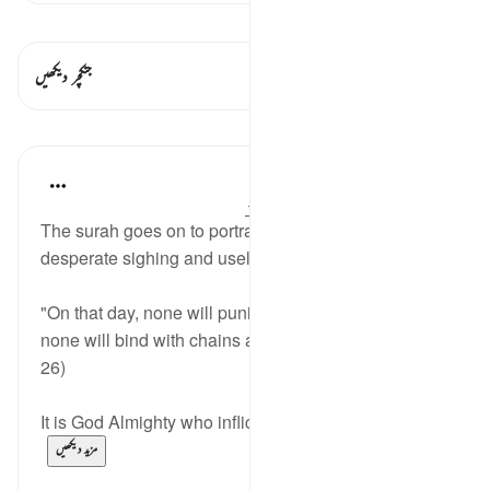
قیراط دیکھیں
اس آیت میں ہے۔ 2 جنکچرز
جنکچر دیکھیں
اسباق
In the Shade of the Quran
31 weeks ago
·
حوالہ
آیت 25:89-26
The surah goes on to portray man's fate after his
desperate sighing and useless wishing in verse 24:
"On that day, none will punish as He punishes, and
none will bind with chains as He binds." (Verses 25-
26)
It is God Almighty who inflicts His incomparable p...
مزید دیکھیں
0
0