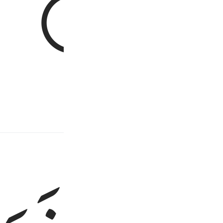
جْرٍ
و عقل مند ہیں ؟