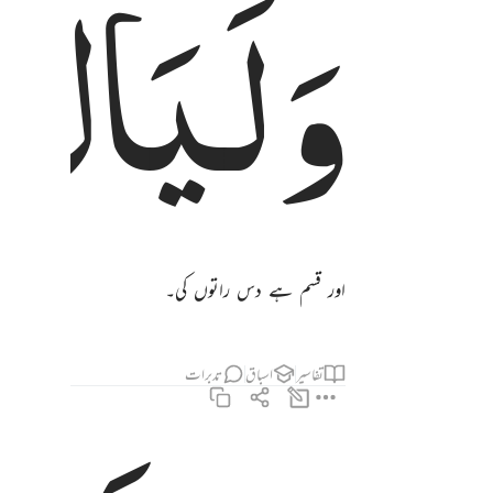
وَلَیَالٍ
اور قسم ہے دس راتوں کی۔
تفاسیر
اسباق
تدبرات
والشفع والوتر ٣