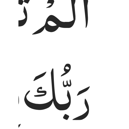
اَلَمْ
تَرَ
رَبُّكَ
بِع