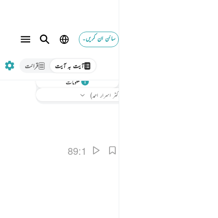
سائن ان کریں۔
آیت بہ آیت
قرائت
سنیے
معلومات
ترجمہ
: بیان القرآن (ڈاکٹر اسرار احمد)
89:1