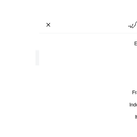
سائن ان کریں۔
 کریں۔
صفحہ
598
پارہ
30
/
حزب
60
E
۔
Fr
Ind
I