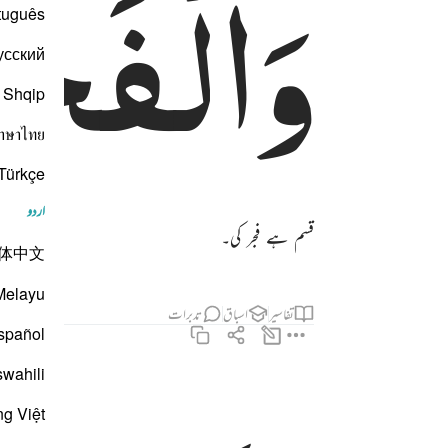
وَالْفَجْ
tuguês
усский
Shqip
าษาไทย
Türkçe
اردو
قسم ہے فجر کی۔
体中文
Melayu
تفاسیر
اسباق
تدبرات
spañol
swahili
وليال عشر ٢
ng Việt
وَلَيَالٍ عَشْرٍۢ ٢