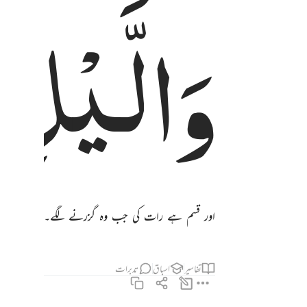
وَالَّیْلِ
والليل اذا يسر ٤
وَٱلَّيْلِ إِذَا يَسْرِ ٤
اور قسم ہے رات کی جب وہ گزرنے لگے۔
تفاسیر
اسباق
تدبرات