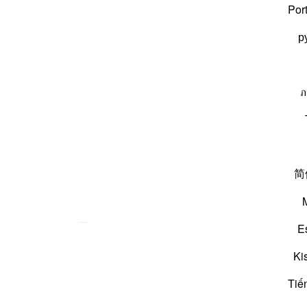
رِ
Por
р
ภ
简
E
Ki
Tiế