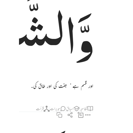
وَّالشَّف
وَٱلشَّفْعِ وَٱلْوَتْرِ ٣
اور قسم ہے ُ جفت کی اور طاق کی۔
تفاسیر
اسباق
تدبرات
قرأت