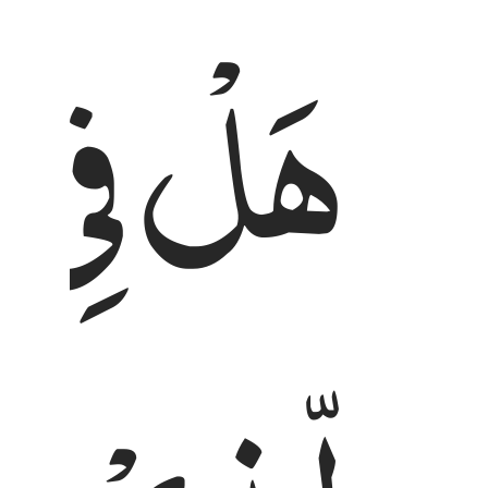
هَلْ
فِیْ
ذ
هل في ذالك قسم لذي حجر ٥
هَلْ فِى ذَٰلِكَ قَسَمٌۭ لِّذِى حِجْرٍ ٥