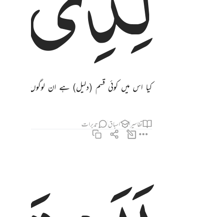
لِّذِیْ
حِ
کیا اس میں کوئی قسم (دلیل) ہے ان لوگوں کے لیے ج
تفاسیر
اسباق
تدبرات
الم تر كيف فعل ربك بعاد ٦
أَلَمْ تَرَ كَيْفَ فَعَلَ رَبُّكَ بِعَادٍ ٦