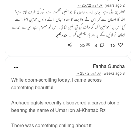
2 years ago
·
حوالہ
آیت 257:2
'اللہ ہی ولی ہے ایمان لانے والوں کا جو انہیں ظلمت سے نور کی طرف لاتا ہے'
اللہ کا احسان ہے کہ اس نے ولایت کا وعدہ ایمان لانے والوں 'الذین اٰمنوا' سے
کیا اس پہ 'مؤمنین' کہہ کر وقت کی قید نہیں لگائی۔ اس کو معلوم ہے میرے بندے
ایمان تو لائیں گے پر بار بار پھسلیں گ...
مزید دیکھیں
32
8
13
Fariha Guncha
8 weeks ago
·
حوالہ
آیت 257:2
While doom-scrolling today, I came across
something beautiful.
Archaeologists recently discovered a carved stone
bearing the name of Umar ibn al-Khattab Rz
There was something chilling about it.