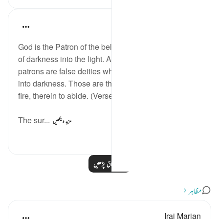
In the Shade of the Quran
32 weeks ago
·
حوالہ
آیت 257:2
God is the Patron of the believers. He leads them out
of darkness into the light. As for the unbelievers, their
patrons are false deities who lead them out of light
into darkness. Those are the ones destined for the
fire, therein to abide. (Verse 257)
The sur...
مزید دیکھیں
96
0
0
مزید اسباق پڑھیں
مظاہر
Iraj Marjan