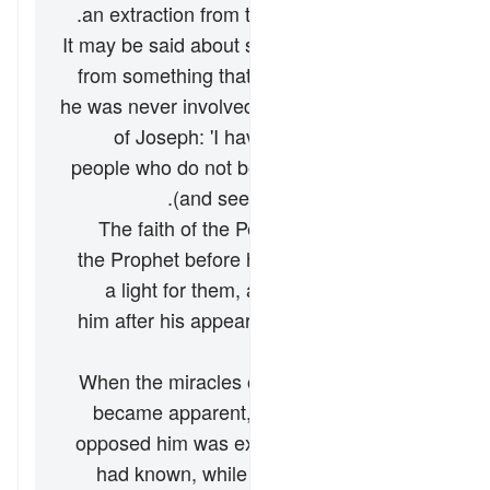
an extraction from the light of guidance.
It may be said about someone who refrains
from something that he has 'left it,' even if
he was never involved in it. As Allah relates
of Joseph: 'I have left the religion of a
people who do not believe in Allah' [12:37]
(and see explanation of 2:210).
The faith of the People of the Book in
the Prophet before his appearance was
a light for them, and their disbelief in
him after his appearance is a departure
into darkness.
When the miracles of the Messenger of
Allah (ﷺ) became apparent, whoever
opposed him was exiting from a light he
had known, while whoever supported