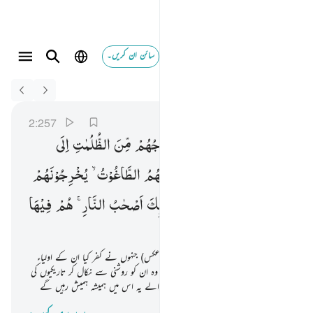
سائن ان کریں۔
Switch Quran.com to
English
الله ولي الذين امنوا يخرجهم من الظلمات الى النور والذين
البقرة
2:257
2:257
اَللّٰهُ
وَلِیُّ
الَّذِیْنَ
اٰمَنُوْا ۙ
یُخْرِجُهُمْ
مِّنَ
الظُّلُمٰتِ
اِلَی
النُّوْرِ ؕ۬
وَالَّذِیْنَ
كَفَرُوْۤا
اَوْلِیٰٓـُٔهُمُ
الطَّاغُوْتُ ۙ
یُخْرِجُوْنَهُمْ
مِّنَ
النُّوْرِ
اِلَی
الظُّلُمٰتِ ؕ
اُولٰٓىِٕكَ
اَصْحٰبُ
النَّارِ ۚ
هُمْ
فِیْهَا
خٰلِدُوْنَ
اللہ ولی ہے اہل ایمان کا اور (ان کے برعکس) جنہوں نے کفر کیا ان کے اولیاء
(پشت پناہ ساتھی اور مددگار) طاغوت ہیں وہ ان کو روشنی سے نکال کر تاریکیوں کی
طرف لے جاتے ہیں یہی لوگ ہیں آگ والے یہ اس میں ہمیشہ ہمیش رہیں گے