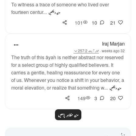
To witness a trace of someone who lived over
fourteen centur...
مزید دیکھیں
101
10
21
Iraj Marjan
32 weeks ago
·
حوالہ
آیت 257:2
The truth of this āyah is neither abstract nor reserved
for a select group of highly qualified believers. It
carries a gentle, healing reassurance for every one
of us. Whenever you notice a shift in your behavior, a
moral elevation, or realize that something w...
مزید دیکھیں
149
3
20
مزید مظاہر پڑھیں