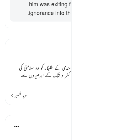
him was exiting from the darkness of
ignorance into the light of knowledge.
تفسیر پڑھیں
تفسیر ابنِ کثیر
اندھیرے سے اجالے کی طرف ٭٭
اللہ تعالیٰ خبر دیتا ہے کہ اس کی رضا مندی کے طلبگار کو وہ سلامتی کی
راہنمائی کرتا ہے اور شک و شبہ کے کفر و شک کے اندھیروں سے
…
مزید پڑھیں
مزید تفسیر
اسباق
Farhat Hashmi
4 years ago
·
حوالہ
آیت 257:2
ایمان کا سب سے بڑا انعام: