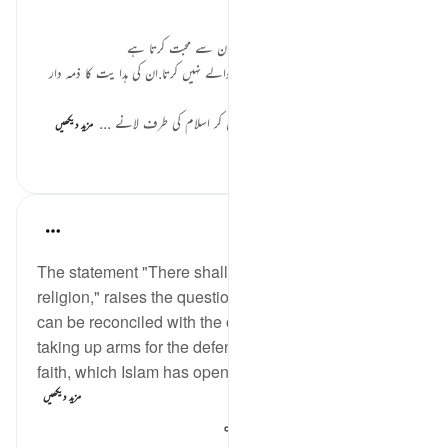
▪اللہ کی دوستی اور ساتھ نصیب ہوتا ہے.
▪اللہ بندوں کا معاون و مددگا ر ہوتا ہے.ان سے محبت کرتا ہے
▪وہ بندے کو اپنے علاوہ کسی اور کے حوالے نہیں کرتا.ان کی ہدا یت کا ذمہ دار
ہے.
▪انہیں روشنی عطا کرتا ہے کفر سے نکال کر اسلام کی طرف لانے ...
مزید دیکھیں
58
1
8
In the Shade of the Quran
32 weeks ago
·
حوالہ
آیت 257:2
The statement "There shall be no compulsion in
religion," raises the question of whether this principle
can be reconciled with the obligatory duty of jihad, or
taking up arms for the defence and protection of the
faith, which Islam has openly advocated and the...
مزید دیکھیں
148
0
0