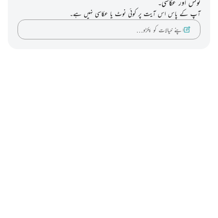
نوٹس اور عکاسی۔
آپ کے پاس اس آیت پر کوئی نوٹ یا عکاسی نہیں ہے۔
اپنے خیالات کو پکڑو…
Notes
placeholders
close