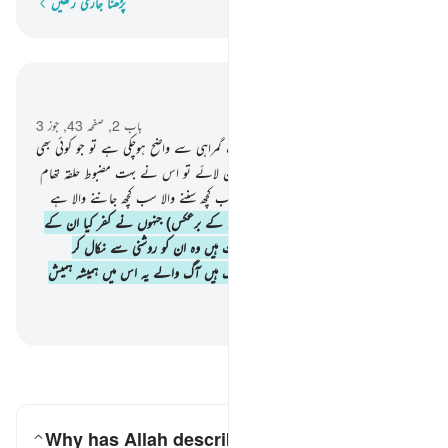
پڑھنا جاری رکھیں
لفظ بہ لفظ
سیاق و سباق میں پڑھیں
باب 2, صفحہ 43, جوز 3
256
.
دین میں کوئی جبر نہیں ہے ہدایت گمراہی سے واضح ہوچکی ہے تو جو کوئی بھی
طاغوت کا انکار کرے اور پھر اللہ پر ایمان لائے تو اس نے بہت مضبوط حلقہ تھام
لیا جو کبھی ٹوٹنے والا نہیں ہے اور اللہ سب کچھ سننے والا سب کچھ جاننے والا ہے
257
.
اللہ ولی ہے اہل ایمان کا اور (ان کے برعکس) جنہوں نے کفر کیا ان کے
اولیاء (پشت پناہ ساتھی اور مددگار) طاغوت ہیں وہ ان کو روشنی سے نکال کر
تاریکیوں کی طرف لے جاتے ہیں یہی لوگ ہیں آگ والے یہ اس میں ہمیشہ ہمیش
رہیں گے
-
بیان القرآن (ڈاکٹر اسرار احمد)
سوالات اور جوابات پڑھیں
Why has Allah described the believers as