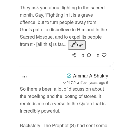
They ask you about fighting in the sacred
month. Say, 'Fighting in it is a grave
offence, but to turn people away from
God's path, to disbelieve in Him and in the
Sacred Mosque, and to expel its people
from it - [all this] is far...
مزید دیکھیں
0
0
Ammar AlShukry
6 years ago
·
حوالہ
آیت 217:2
So there’s been a lot of discussion about
the rebelling and the looting of stores. It
reminds me of a verse in the Quran that is
incredibly powerful. ⁣
Backstory: The Prophet (S) had sent some