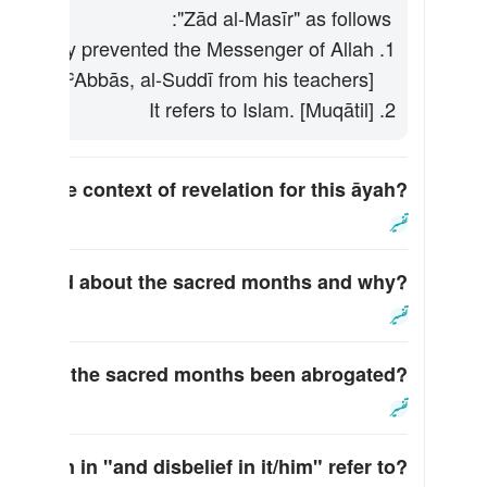
"Zād al-Masīr" as follows:
h. [Ibn ʿAbbās, al-Suddī from his teachers]
It refers to Islam. [Muqātil]
t is the context of revelation for this āyah?
کے لیے جواب ٹوگل ک
تفسیر
o asked about the sacred months and why?
کے لیے جواب ٹوگل
تفسیر
ghting in the sacred months been abrogated?
کے لیے جواب ٹوگل کریں۔
تفسیر
ronoun in "and disbelief in it/him" refer to?