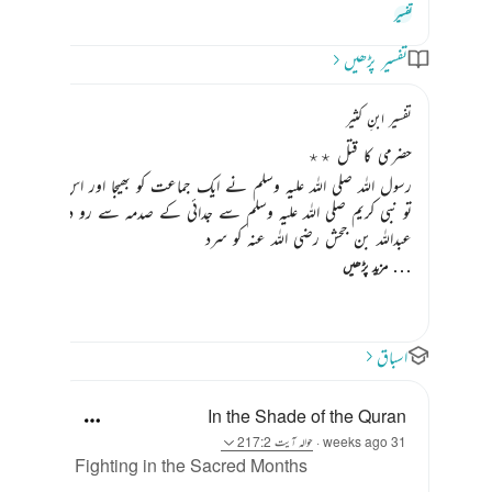
کے لیے جواب ٹوگل کری
تفسیر
تفسیر پڑھیں
تفسیر ابنِ کثیر
حضرمی کا قتل ٭٭
رسول اللہ
صلی اللہ علیہ وسلم
نے ایک جماعت کو بھیجا اور اس کا امیر سیدن
تو نبی کریم
صلی اللہ علیہ وسلم
سے جدائی کے صدمہ سے رو دئیے آپ
صل
عبداللہ بن جحش رضی اللہ عنہ کو سرد
…
مزید پڑھیں
اسباق
In the Shade of the Quran
31 weeks ago
·
حوالہ
آیت 217:2
Fighting in the Sacred Months