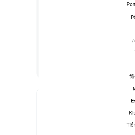
Por
نوٹس
р
آپ ک
بارے میں کہہ دیجیے کہ اس میں جنگ کرنا بہت بڑی
رام سے روکنا اور حرم کے رہنے والوں کو وہاں سے نکالنا
ภ
ناہ ہے اور یہ لوگ تم سے جنگ کرتے رہیں گے یہاں تک کہ
ئی بھی تم میں سے اپنے دین سے پھر گیا تو یہ وہ لوگ ہوں
ں گے جہنمّ والے وہ اسی میں ہمیشہ رہیں گے
پڑھنا جاری رکھیں
简
E
گل کریں۔ What is meant by "God's way" here?
Ki
Tiế
Imām Ibn al-Jawzī (d. 597/1201) 