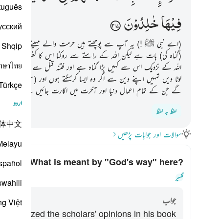
tuguês
فِیْهَا
خٰلِدُوْنَ
усский
(اے نبی ﷺ !) یہ آپ سے پوچھتے ہیں حرمت والے مہینے میں جنگ کے 
Shqip
(گناہ کی) بات ہے لیکن اللہ کے راستے سے روکنا اس کا کفر کرنا مسجد ح
าษาไทย
اللہ کے نزدیک اس سے کہیں بڑا گناہ ہے اور فتنہ قتل سے بھی بڑا گ
لوٹا دیں تمہیں اپنے دین سے اگر وہ ایسا کرسکتے ہوں اور (سن لو) جو کو
Türkçe
گے جن کے تمام اعمال دنیا اور آخرت میں اکارت جائیں گے اور وہ ہو
اردو
لفظ بہ لفظ
体中文
سوالات اور جوابات پڑھیں
Melayu
What is meant by "God's way" here?
spañol
کے لیے جواب ٹو
تفسیر
swahili
جواب
ng Việt
summarized the scholars' opinions in his book