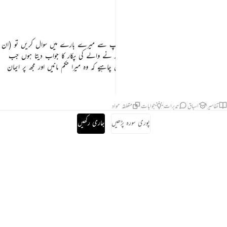
لَعَلَّهُمْ
یَرْشُدُوْنَ
اور (اے نبی ﷺ !) جب میرے بندے آپ سے میرے بارے میں سوال کریں تو (ان
کو بتا دیجیے کہ) میں قریب ہوں میں تو ہر پکار نے والے کی پکار کا جواب دیتا ہوں جب
بھی (اور جہاں بھی) وہ مجھے پکارے پس انہیں چاہیے کہ وہ میرا حکم مانیں اور مجھ پر ایمان
رکھیں تاکہ وہ صحیح راہ پر رہیں
تفاسیر
اسباق
تدبرات
جوابات
متعلقہ مواد
پوری سورہ پڑھیں
جاری رکھیں