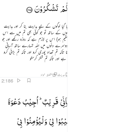
اللّٰهَ
عَلٰی
مَا
هَدٰىكُمْ
وَلَعَلَّكُمْ
تَشْكُرُوْنَ
رمضان کا مہینہ وہ ہے جس میں قرآن نازل کیا گیا لوگوں کے لیے ہدایت بنا کر اور ہدایت
اور حق و باطل کے درمیان امتیاز کی روشن دلیلوں کے ساتھ تو جو کوئی بھی تم میں سے اس
مہینے کو پائے (یا جو شخص بھی اس مہینے میں مقیم ہو) اس پر لازم ہے کہ روزہ رکھے اور جو
بیمار ہو یا سفر پر ہو تو وہ تعداد پوری کرلے دوسرے دنوں میں اللہ تمہارے ساتھ آسانی
چاہتا ہے اور وہ تمہارے ساتھ سختی نہیں چاہتا تاکہ تم تعداد پوری کرو اور تاکہ تم بڑائی کرو
اللہ کی اس پر جو ہدایت اس نے تمہیں بخشی ہے اور تاکہ تم شکر کرسکو
تفاسیر
اسباق
تدبرات
جوابات
قرأت
حدیث
متعلقہ مواد
2:186
اذا سالك عبادي عني فاني قريب اجيب دعوة الداع اذا دعان فليستجيبوا لي وليومنوا بي لعلهم يرشدون ١٨٦
وَاِذَا
سَاَلَكَ
عِبَادِیْ
عَنِّیْ
فَاِنِّیْ
قَرِیْبٌ ؕ
اُجِیْبُ
دَعْوَةَ
َإِذَا سَأَلَكَ عِبَادِى عَنِّى فَإِنِّى قَرِيبٌ ۖ أُجِيبُ دَعْوَةَ ٱلدَّاعِ إِذَا دَعَانِ ۖ فَلْيَسْتَجِيبُوا۟ لِى وَلْيُؤْمِنُوا۟ بِى لَعَلَّهُم
الدَّاعِ
اِذَا
دَعَانِ ۙ
فَلْیَسْتَجِیْبُوْا
لِیْ
وَلْیُؤْمِنُوْا
بِیْ