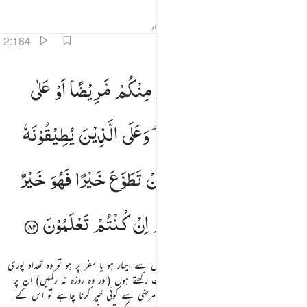
تفاسیر
اسباق
تدبرات
جوابات
متعلقہ مواد
2:184
ياما معدودات فمن كان منكم مريضا او على سفر فعدة من ايام اخر وعلى الذين يطيقونه فدية طعام مسكين فمن 
اَیَّامًا
مَّعْدُوْدٰتٍ ؕ
فَمَنْ
كَانَ
مِنْكُمْ
مَّرِیْضًا
اَوْ
عَلٰی
َيَّامًۭا مَّعْدُودَٰتٍۢ ۚ فَمَن كَانَ مِنكُم مَّرِيضًا أَوْ عَلَىٰ سَفَرٍۢ فَعِدَّةٌۭ مِّنْ أَيَّامٍ أُخَرَ ۚ وَعَلَى ٱلَّذِينَ يُطِيقُونَهُۥ فِدْيَةٌۭ طَعَامُ مِسْكِينٍ
سَفَرٍ
فَعِدَّةٌ
مِّنْ
اَیَّامٍ
اُخَرَ ؕ
وَعَلَی
الَّذِیْنَ
یُطِیْقُوْنَهٗ
فِدْیَةٌ
طَعَامُ
مِسْكِیْنٍ ؕ
فَمَنْ
تَطَوَّعَ
خَیْرًا
فَهُوَ
خَیْرٌ
لَّهٗ ؕ
وَاَنْ
تَصُوْمُوْا
خَیْرٌ
لَّكُمْ
اِنْ
كُنْتُمْ
تَعْلَمُوْنَ
گنتی کے چند دن ہیں اس پر بھی جو کوئی تم میں سے بیمار ہو یا سفر پر ہو تو وہ تعداد پوری
کرلے دوسرے دنوں میں اور جو اس کی طاقت رکھتے ہوں (اور وہ روزہ نہ رکھیں) ان پر
فدیہ ہے ایک مسکین کا کھانا کھلانا اور جو اپنی مرضی سے کوئی خیر کرنا چاہے تو اس کے