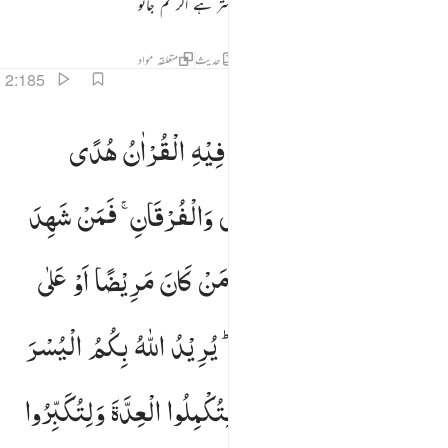
لیے خیر ہے اور روزہ رکھو یہ تمہارے لیے بہتر ہے اگر تم جانو
تفاسیر
اسباق
تدبرات
جوابات
قرأت
حدیث
متعلقہ مواد
2:185
هر رمضان الذي انزل فيه القران هدى للناس وبينات من الهدى والفرقان فمن شهد منكم الشهر فليصمه ومن كان مري
شَهْرُ
رَمَضَانَ
الَّذِیْۤ
اُنْزِلَ
فِیْهِ
الْقُرْاٰنُ
هُدًی
َهْرُ رَمَضَانَ ٱلَّذِىٓ أُنزِلَ فِيهِ ٱلْقُرْءَانُ هُدًۭى لِّلنَّاسِ وَبَيِّنَـٰتٍۢ مِّنَ ٱلْهُدَىٰ وَٱلْفُرْقَانِ ۚ فَمَن شَهِدَ مِنكُمُ ٱلشَّه
لِّلنَّاسِ
وَبَیِّنٰتٍ
مِّنَ
الْهُدٰی
وَالْفُرْقَانِ ۚ
فَمَنْ
شَهِدَ
مِنْكُمُ
الشَّهْرَ
فَلْیَصُمْهُ ؕ
وَمَنْ
كَانَ
مَرِیْضًا
اَوْ
عَلٰی
سَفَرٍ
فَعِدَّةٌ
مِّنْ
اَیَّامٍ
اُخَرَ ؕ
یُرِیْدُ
اللّٰهُ
بِكُمُ
الْیُسْرَ
وَلَا
یُرِیْدُ
بِكُمُ
الْعُسْرَ ؗ
وَلِتُكْمِلُوا
الْعِدَّةَ
وَلِتُكَبِّرُوا