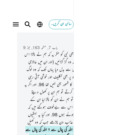
سائن ان کریں۔
 و سباق میں پڑھیں
باب 7, صفحہ 163, جوز 9
اور ہم نے نہیں بھیجا کسی بھی بستی میں کسی بھی نبی کو مگر یہ کہ ہم نے پکڑا اس
نے والوں کو سختیوں سے اور تکلیفوں سے تاکہ وہ گڑ گڑائیں (اور ان میں عاجزی
ہوجائے)۔
95
.
پھر ہم نے اس برائی کو بھلائی سے بدل دیا یہاں تک کہ وہ لوگ
ڑھ گئے اور کہنے لگے کہ ہمارے آباء و اَجداد پر بھی تکلیف اور خوشی آتی رہی
ر ہم نے ان کو اچانک پکڑ لیا اور انہیں اس کا شعور بھی نہیں تھا
96
.
اور اگر یہ
ں والے ایمان لاتے اور تقویٰ کی روش اختیار کرتے تو ہم ان پر کھول دیتے
وں اور زمین کی برکتیں لیکن انہوں نے جھٹلایا تو ہم نے ان کو پکڑ لیا ان کے
وں کی پاداش میں
97
.
تو کیا یہ بستیوں والے اس سے بےخوف ہوگئے ہیں کہ
ر آجائے ہمارا عذاب جبکہ وہ رات کو سوئے ہوئے ہوں
98
.
اور کیا یہ بستیوں
 بےخوف ہوگئے ہیں کہ ان پر آجائے ہمارا عذاب دن چڑھے جب کہ وہ کھیل
ہوں
99
.
کیا وہ امن میں (یا بےخوف) ہیں اللہ کی چال سے ؟ اللہ کی چال سے