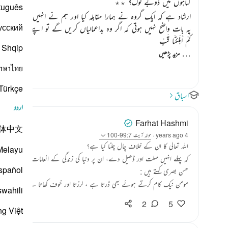
گناہوں میں ڈوبے لوگ؟ ٭٭
tuguês
ارشاد ہے کہ ایک گروہ نے ہمارا مقابلہ کیا اور ہم نے انہیں تاخت و تارا
усский
یہ بات واضح نہیں ہوتی کہ اگر وہ بداعمالیاں کریں گے تو اپنے سے اگل
كَمْ أَهْلَكْنَا قَبْ
Shqip
…
مزید پڑھیں
าษาไทย
Türkçe
اسباق
اردو
Farhat Hashmi
体中文
4 years ago
·
حوالہ
آیت 99:7-100
اللہ تعالی کا ان کے خلاف چال چلنا کیا ہے؟
Melayu
کہ پہلے انہیں مہلت اور ڈھیل دے، ان پر دنیا کی زندگی کے انعامات عام کردے او
spañol
حسن بصری کہتے ہیں :
مومن نیک کام کرتے ہوئے بھی ڈرتا ہے ، لرزتا اور خوف کھاتا ہے( ہم سب کو ا
swahili
2
5
ng Việt