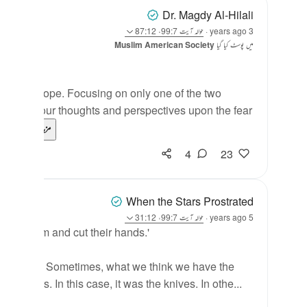
Dr. Magdy Al-Hilali
3 years ago
·
حوالہ
آیت 99:7، 87:12
میں پوسٹ کیا گیا
Muslim American Society
fear and hope. Focusing on only one of the two
e base our thoughts and perspectives upon the fear
...
مزید دیکھیں
4
23
When the Stars Prostrated
5 years ago
·
حوالہ
آیت 99:7، 31:12
mired him and cut their hands.'
se them? Sometimes, what we think we have the
rue colors. In this case, it was the knives. In othe...