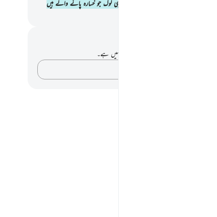
اپنے آپ کو امن میں محسوس نہیں کرتا مگر وہی لوگ جو خسارہ پانے والے ہیں
القرآن (ڈاکٹر اسرار احمد)
 اور عکاسی۔
ے پاس اس آیت پر کوئی نوٹ یا عکاسی نہیں ہے۔
اپنے خیالات کو پکڑو…