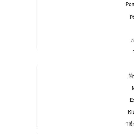
کوئی 
Por
ج کیا۔ دوسرا گروہ ان کے قائم مقام ہوا تو کیا اس پر بھی
-
بیان 
р
وں کی طرح کھو دیئے جائیں گے؟ جیسے فرمان ہے
«أَفَلَمْ يَهْدِ لَهُمْ
نوٹس
آپ ک
ภ
مزید تفسیر
简
ر پھر اچانک رسی کھینچ لے۔
E
پنے بارے میں سوچنا چاہیے کہ...
مزید دیکھیں
Ki
Tiế