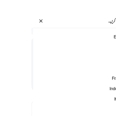
سائن ان کریں۔
 کریں۔
ن مكر الله الا القوم الخاسرون ٩٩
سیاق
E
7:99
.
94
لْقَوْمُ
الْخٰسِرُوْنَ
کے بس
پیدا 
ی اپنے آپ کو امن میں محسوس نہیں کرتا مگر وہی لوگ جو
خوب ب
ہے پھ
Fr
بستیو
پڑھنا جاری رکھیں
آسمان
Ind
کرتوت
ان پ
I
والے
Tafsir Ibn Kathir
رہے 