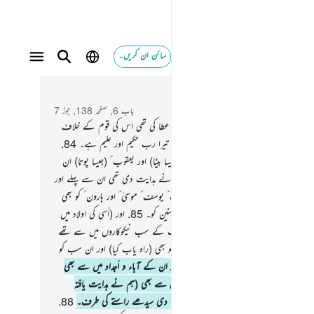
سائن ان کریں۔
 و سباق میں پڑھیں
باب 6, صفحہ 138, جوز 7
یہ ہماری وہ حجت تھی جو ہم نے ابراہیم ؑ کو عطا کی تھی اس کی قوم کے خلاف
ند کرتے ہیں درجے جن کے چاہتے ہیں۔ یقیناً تیرا رب حکیم اور علیم ہے۔
84
.
م نے اسے (ابراہیم ؑ کو) عطا فرمایا اسحاق ؑ (جیسا بیٹا) اور یعقوب ؑ (جیسا پوتا) ان
و ہم نے ہدایت دی۔ اور نوح ؑ کو بھی ہم نے ہدایت دی تھی ان سے پہلے اور
براہیم ؑ کی اولاد میں سے داؤد ؑ سلیمان ؑ ایوب ؑ یوسف ؑ موسیٰ ؑ اور ہارون ؑ کو بھی
ت بخشی)۔ اور اسی طرح ہم بدلہ دیتے ہیں محسنین کو۔
85
.
اور (اُسی کی اولاد میں
کریا ؑ یحییٰ ؑ عیسیٰ ؑ اور الیاس ؑ کو بھی۔ یہ سب کے سب نیکوکاروں میں سے تھے
اور اسماعیل ؑ اور الیَسَع ؑ اور یونس ؑ اور لوط ؑ کو بھی (راہ یاب کیا) اور ان سب کو
ے تمام جہان والوں پر فضیلت دی۔
87
.
اور ان کے آباء و اَجداد میں سے بھی
 نسلوں میں سے بھی اور ان کے بھائیوں میں سے بھی (ہم نے ہدایت یافتہ
ے) اور ان کو ہم نے چن لیا اور ان کو ہدایت دی سیدھے راستے کی طرف۔
88
.