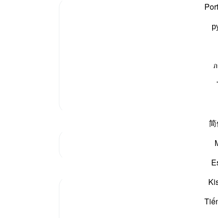
یہ ال
Por
بندو
р
ضائع
پھر ا
 بڑھاپے کے وقت بیٹا عطا فرمایا جن کا نام اسحٰق
(‏علیہ
کے ل
آپ علیہ السلام کی بیوی صاحبہ سارہ رضی اللہ عنہا بھی
اللہ 
ภ
اس پر
دہانی
مزید تفسیر
-
بیان 
简
نوٹس
آپ ک
جنکچر دیکھیں
E
Ki
Tiế
Allah mentions the names of many Prophets