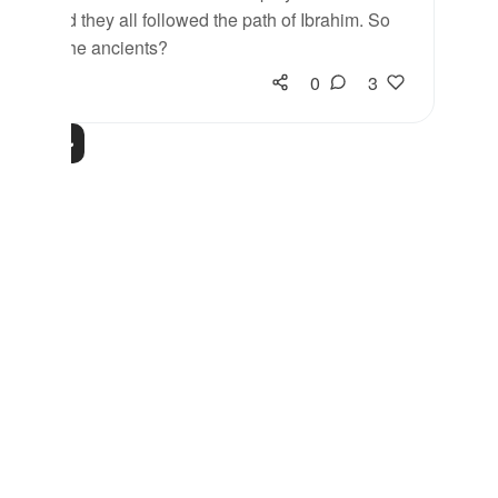
 Allah and they all followed the path of Ibrahim. So
tales of the ancients?
0
3
مزید اسباق پڑھیں
Notes
placeholders
close