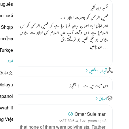
tuguês
تفسیر ابنِ کثیر
усский
خلیل الرحمن کو بشارت اولاد ٭٭
اللہ تعالیٰ اپنا احسان بیان فرما رہا ہے کہ خلیل الرحمن کو اس نے ان کے
Shqip
السلام)
ہے اس وقت آپ علیہ السلام بھی اولاد سے مایوس ہو چکے تھے اور 
าษาไทย
مایوس ہو چکی تھیں جو فرشتے بش
…
مزید پڑھیں
Türkçe
اردو
قیراط دیکھیں
体中文
Melayu
اس آیت میں ہے۔ 1 جنکچرز
spañol
اسباق
swahili
Omar Suleiman
ng Việt
8 years ago
·
حوالہ
آیت 83:6-87
 to show that none of them were polytheists. Rather