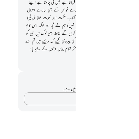
لہ کی وہ ہدایت ہے جس کے ساتھ وہ راہنمائی فرماتا ہے جس کی چاہتا ہے اپنے
ں میں سے۔ اور اگر (بالفرض) وہ بھی شرک کرتے تو ان کے بھی سارے اعمال
 ہوجاتے
89
.
یہ وہ لوگ ہیں جن کو ہم نے کتاب حکمت اور نبوت عطا فرمائی)
گر یہ لوگ اس کا انکار کر رہے ہیں تو (کچھ پروا نہیں) ہم نے کچھ اور لوگ اس کام
یے مقرر کردیے ہیں جو اس کی ناقدری نہیں کریں گے
90
.
یہی لوگ ہیں جن کو
نے ہدایت دی تھی تو آپ بھی ان کی ہدایت کی پیروی کیجیے کہہ دیجیے میں تم سے
 کسی اجر کا طالب نہیں ہوں۔ یہ نہیں ہے مگر تمام جہان والوں کے لیے یاد
القرآن (ڈاکٹر اسرار احمد)
 اور عکاسی۔
ے پاس اس آیت پر کوئی نوٹ یا عکاسی نہیں ہے۔
اپنے خیالات کو پکڑو…