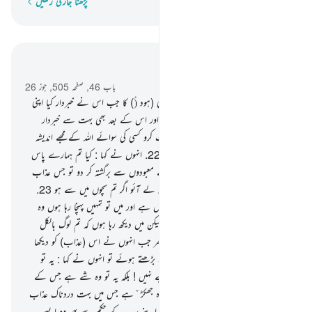
پڑھنا جاری رکھیں
لفظ بہ لفظ
سیاق و سباق میں پڑھیں
باب 46, صفحہ 505, جوز 26
21
.
اور ذرا تذکرہ کیجیے قوم عاد کے بھائی (ہود (ؑ) کا جب اس نے خبردار کیا اپنی
قوم کو احقاف میں اور اس سے پہلے بھی اور اس کے بعد بھی بہت سے خبردار
کرنے والے گزر چکے تھے کہ مت عبادت کرو کسی کی سوائے اللہ کے مجھے اندیشہ
ہے تم پر ایک بڑے دن کے عذاب کا
22
.
انہوں نے کہا : کیا تم ہمارے پاس
اس لیے آئے ہو کہ ہمیں بہکا کر ہمارے معبودوں سے برگشتہ کر دو تو جس عذاب
کی دھمکی تم ہمیں دے رہے ہو وہ ہم پر لے آئو اگر تم سچوں میں سے ہو
23
.
اس نے کہا کہ اس کا علم تو اللہ کے پاس ہے اور میں تو تمہیں پہنچا رہا ہوں وہ
پیغام جو اس نے مجھے دے کر بھیجا ہے لیکن میں دیکھ رہا ہوں کہ تم لوگ بالکل
جہالت کی روش اختیار کر رہے ہو
24
.
پھر جب انہوں نے اس (عذاب) کو دیکھا
بادل کی صورت میں اپنی وادیوں کی طرف بڑھتے ہوئے تو انہوں نے کہا : یہ تو
بادل ہے جو ہم کو سیراب کرنے والا ہے نہیں ! بلکہ یہ تو وہ شے ہے جس کے
بارے میں تم نے جلدی مچارکھی تھی یہ وہ جھکڑ ّہے جس میں بہت دردناک عذاب
ہے
25
.
تباہ و برباد کرتا ہے ہر شے کو اپنے رب کے حکم سے پھر وہ ایسے