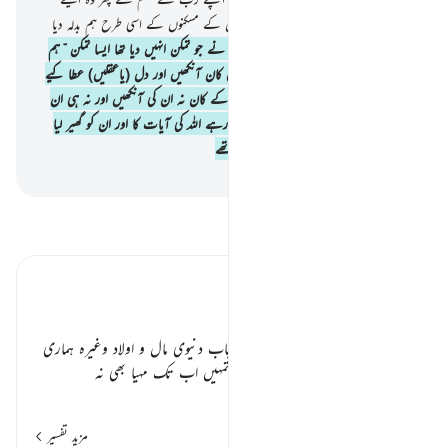
ہوگئے کہ کچھ نظر نہیں آ رہا تھا سوائے ان کے مسکنوں کے اسی طرح ہم بدلہ دیا
کرتے ہیں مجرموں کی قوم کو
26
.
اور ہم نے جو تمکن انہیں دیا تھا ایسا تمکن ّہم
نے تمہیں نہیں دیا ہے اور ہم نے انہیں کان آنکھیں اور دل (یاعقلیں) عطا کیے
تھے تو ان کے کچھ بھی کام نہ آئے ان کے کان نہ ان کی آنکھیں اور نہ ہی ان
کے دل (عقلیں) جبکہ وہ انکار ہی کرتے رہے اللہ کی آیات کا اور ان کو گھیر لیا
اسی چیز نے جس کا وہ مذاق اڑایا کرتے تھے
-
بیان القرآن (ڈاکٹر اسرار احمد)
تفسیر پڑھیں
تفسیر ابنِ کثیر
مغضوب شدہ قوموں کی نشاندہی ٭٭
ارشاد ہوتا ہے کہ اگلی امتوں کو جو اسباب دنیوی مال و اولاد وغیرہ ہماری
طرف سے دئیے گئے تھے ویسے تو تمہیں اب تک مہیا بھی نہ
…
مزید پڑھیں
مزید تفسیر