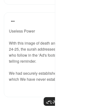
اسباق
In the Shade of the Quran
31 weeks ago
·
حوالہ
آیت 26:46
Useless Power
With this image of death and destruction in Verses
24-25, the surah addresses the present generation
who follow in the 'Ad's footsteps, giving them a
telling reminder.
We had securely established them in a manner in
which We have never establis...
مزید دیکھیں
0
0
مزید اسباق پڑھیں