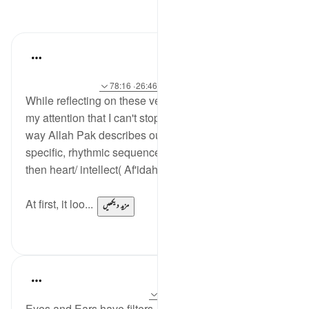
مظاہر
Abdurrehman K
·
21 weeks ago
حوالہ
آیت 9:32، 23:67، 78:23، 36:17، 26:46، 78:16
While reflecting on these verses, something caught
my attention that I can't stop thinking about. It's the
way Allah Pak describes our Senses. He uses a very
specific, rhythmic sequence. "Hearing" then "Sight"
then heart/ intellect( Af'idah).
At first, it loo...
مزید دیکھیں
1
26
Umar Shariff
5 years ago
·
حوالہ
آیت 26:46، 24:46
Eyes and Ears have filters.