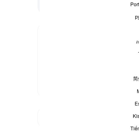
-
بیان 
پڑھنا جاری رکھیں
Por
р
نوٹس
آپ ک
ภ
 اور چونکہ تمام عورتیں انہی کے ماتحت ہیں، اس لیے یہ
ہیزگاری کریں وہ بہت بڑی فضیلت اور مرتبے والی ہیں۔
简
مزید تفسیر
E
Ki
جنکچر دیکھیں
Tiế
مظاہر