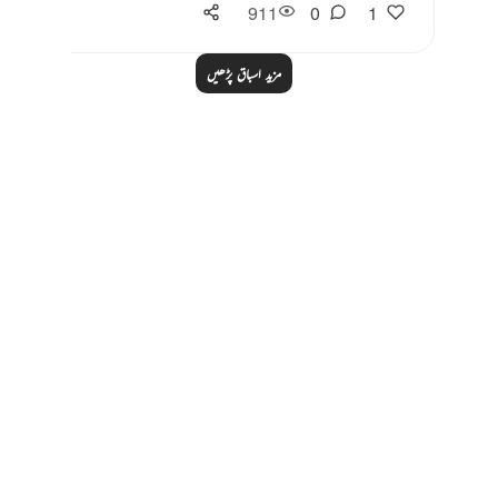
911
0
1
مزید اسباق پڑھیں
Notes
placeholders
close