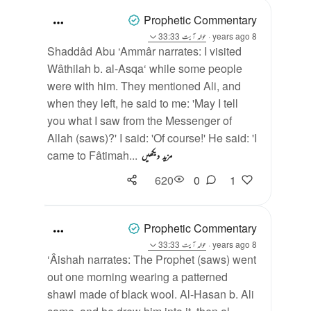
Prophetic Commentary
8 years ago
·
حوالہ
آیت 33:33
Shaddâd Abu ‘Ammâr narrates: I visited
Wâthilah b. al-Asqa‘ while some people
were with him. They mentioned Ali, and
when they left, he said to me: 'May I tell
you what I saw from the Messenger of
Allah (saws)?' I said: 'Of course!' He said: 'I
came to Fâtimah...
مزید دیکھیں
620
0
1
Prophetic Commentary
8 years ago
·
حوالہ
آیت 33:33
‘Âishah narrates: The Prophet (saws) went
out one morning wearing a patterned
shawl made of black wool. Al-Hasan b. Ali