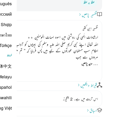
لفظ بہ لفظ
tuguês
усский
تفسیر پڑھیں
Shqip
تفسیر ابنِ کثیر
าษาไทย
ارشادات الٰہی کی روشنی میں اسوہ امہات المومنین ٭٭
اللہ تعالیٰ اپنے نبی کریم
صلی اللہ علیہ وسلم
کی بیویوں کو آداب سکھاتا ہے
Türkçe
احکام سب مسلمان عورتوں کے لیے ہیں پس فرمایا کہ
” تم میں سے جو پر
اردو
مردوں سے جب
…
مزید پڑھیں
体中文
Melayu
قیراط دیکھیں
spañol
swahili
اس آیت میں ہے۔ 2 جنکچرز
ng Việt
اسباق