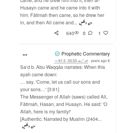
came, and he drew him into it, then al-
Husayn came and he came into it with
him. Fâtimah then came, so he drew her
in, and then Ali came and...
مزید دیکھیں
640
0
1
Prophetic Commentary
8 years ago
·
حوالہ
آیت 33:33، 61:3
Sa‘d b. Abu Waqqâs narrates: When this
ayah came down:
… say, 'Come, let us call our sons and
your sons…' [3:61]
The Messenger of Allah (saws) called Ali,
Fâtimah, Hasan, and Husayn. He said: 'O
Allah, here is my family!'
[Authentic: Narrated by Muslim (2404...
مزید دیکھیں