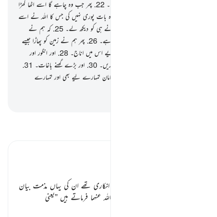
موت وارد کی اور اسے قبر میں داخل کردیا۔
22
.
پھر جب وہ چاہے گا اسے اٹھا کھڑا
کرے گا۔
23
.
نہیں ! اس نے تاحال وہ بات پوری نہیں کی جس کا اللہ نے اسے
حکم دیا تھا۔
24
.
تو انسان ذرا اپنے کھانے ہی کو دیکھ لے۔
25
.
کہ ہم نے
آسمان سے پانی برسایا جیسے کہ برسایا جاتا ہے۔
26
.
پھر ہم نے زمین کو پھاڑا جیسے
کہ وہ پھٹتی ہے۔
27
.
پھر ہم نے اگا دیے اس میں اناج۔
28
.
اور انگور اور
مختلف ترکاریاں۔
29
.
اور زیتون اور کھجوریں۔
30
.
اور بڑے گھنے باغات۔
31
.
اور میوے اور چارہ۔
32
.
ضرورت کا سامان تمہارے لیے بھی اور تمہارے
مویشیوں کے لیے بھی۔
-
بیان القرآن (ڈاکٹر اسرار احمد)
تفسیر پڑھیں
تفسیر ابنِ کثیر
ریڑھ کی ہڈی اور تخلیق ثانی ٭٭
جو لوگ مرنے کے بعد جی اٹھنے کے انکاری تھے ان کی یہاں مذمت بیان
ہو رہی ہے، سیدنا ابن عباس رضی اللہ عنہما فرماتے ہیں
”
یعنی
…
مزید پڑھیں