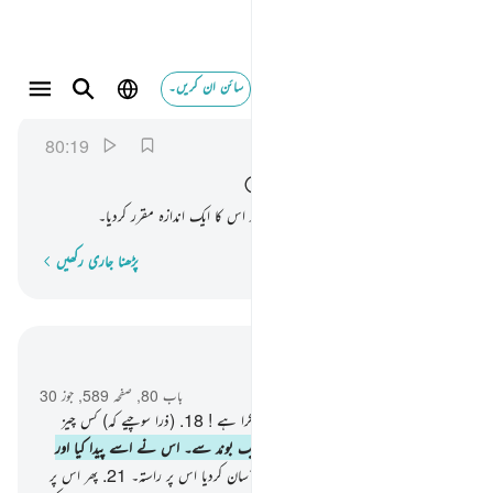
سائن ان کریں۔
من نطفة خلقه فقدره ١٩
عبس
80:19
80:19
مِنْ
نُّطْفَةٍ ؕ
خَلَقَهٗ
فَقَدَّرَهٗ
ایک بوند سے۔ اس نے اسے پیدا کیا اور اس کا ایک اندازہ مقرر کردیا۔
پڑھنا جاری رکھیں
لفظ بہ لفظ
سیاق و سباق میں پڑھیں
باب 80, صفحہ 589, جوز 30
17
.
ہلاک ہوجائے انسان یہ کس قدر ناشکرا ہے !
18
.
(ذرا سوچیے کہ) کس چیز
سے اللہ نے اسے پیدا کیا ہے ؟
19
.
ایک بوند سے۔ اس نے اسے پیدا کیا اور
اس کا ایک اندازہ مقرر کردیا۔
20
.
پھر آسان کردیا اس پر راستہ۔
21
.
پھر اس پر