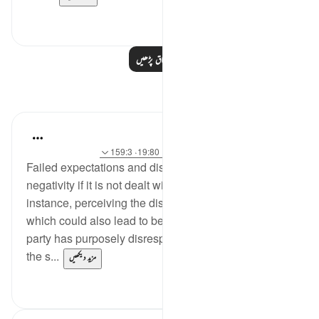
0
0
مزید اسباق پڑھیں
مظاہر
Sundas Ejaz
6 years ago
·
حوالہ
آیت 14:87، 195:2، 19:80، 159:3
Failed expectations and disagreements may lead to
negativity if it is not dealt with respectfully. For
instance, perceiving the disagreement as an insult
which could also lead to believing that the other
party has purposely disrespected you. Furthermore,
the s...
مزید دیکھیں
7
18