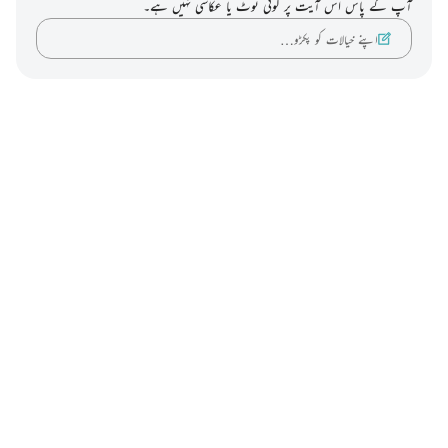
آپ کے پاس اس آیت پر کوئی نوٹ یا عکاسی نہیں ہے۔
اپنے خیالات کو پکڑو…
Notes
placeholders
close