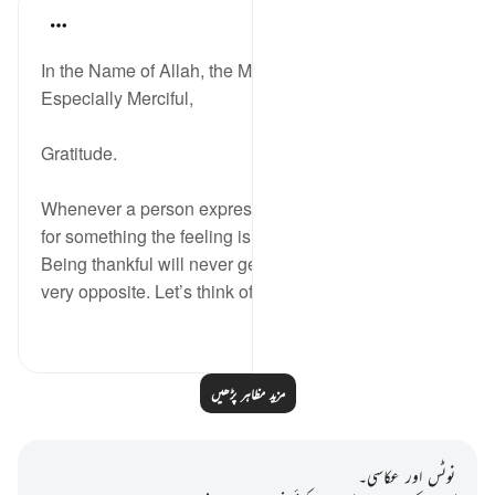
Razia Zahra
2 years ago
·
حوالہ
آیت 17:80-40
In the Name of Allah, the Most Merciful, the
Especially Merciful,
Gratitude.
Whenever a person expresses thanks to someone
for something the feeling is always a positive one.
Being thankful will never generate sadness but the
very opposite. Let’s think of s...
مزید دیکھیں
10
27
مزید مظاہر پڑھیں
نوٹس اور عکاسی۔