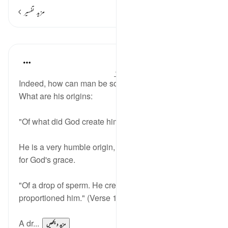
مزید تفسیر
اسباق
In the Shade of the Quran
31 weeks ago
·
حوالہ
آیت 18:80-19
Indeed, how can man be so arrogant and conceited?
What are his origins:
"Of what did God create him?" (Verse 18)
He is a very humble origin, worthless indeed except
for God's grace.
"Of a drop of sperm. He created him and
proportioned him." (Verse 19)
A dr...
مزید دیکھیں