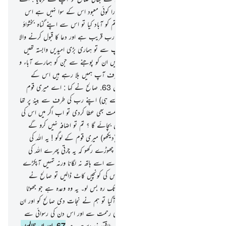
میری قوم کے لوگو ! اللہ کی بندگی کرو تمہارا کوئی معبود اس کے سوا نہیں ہے اس
نے تمہیں زمین سے پیدا کیا اور اس میں تم کو آباد کیا تو اس سے اپنے گناہ بخشواؤ
پھر اسی کی جناب میں رجوع کرو یقیناً میرا رب قریب ہے اور دعا کا قبول کرنے والا
ہے
62
.
انہوں نے کہ اے صالح ! آپ سے تو ہماری بڑی امیدیں وابستہ تھیں
اس سے پہلے کیا آپ ہمیں روک رہے ہیں ان کو پوجنے سے جن کو ہمارے آباء و
اَجداد پوجتے تھے ؟ اور یقیناً جس چیز کی طرف آپ ہمیں بلا رہے ہیں اس کے
بارے میں ہمیں بہت شکوک و شبہات ہیں
63
.
صالح نے کہا : اے میری قوم
کے لوگو ! ذرا سوچوتو سہی اگر میں (پہلے سے ہی) اپنے رب کی طرف سے بینہّ پر تھا
اور اللہ نے مجھے اپنے پاس سے خاص رحمت بھی عطا کردی تو اب اگر میں اس کی
نافرمانی کروں تو مجھے اللہ (کی پکڑ) سے کون بچائے گا ؟ تم تو اضافہ نہیں کرو گے
میرے لیے مگر خسارہ ہی میں
64
.
اور (دیکھو) میری قوم کے لوگو ! یہ اللہ کی
اونٹنی تمہارے لیے ایک نشانی ہے اسے چھوڑے رکھو کہ یہ چرتی پھرے اللہ کی
زمین میں اور (دیکھنا) کسی برے ارادے سے اسے ہاتھ نہ لگانا ورنہ تمہیں آپکڑے
گا ایک قریبی عذاب
65
.
تو انہوں نے اس کی کونچیں کاٹ ڈالیں تو صالح نے
فرمایا : اب تم اپنے گھروں میں تین دن تک رہ بس لو۔ یہ وہ وعدہ ہے جو جھوٹا
ثابت نہیں ہوگا
66
.
تو جب ہمارا فیصلہ آگیا تو ہم نے نجات دی صالح کو اور ان
کو جو آپ کے ساتھ ایمان لائے تھے اپنی رحمت سے اور اس دن کی رسوائی سے
(انہیں بچا لیا)۔ یقیناً آپ کا پروردگار بہت طاقتور زبردست ہے
67
.
اور ان ظالموں