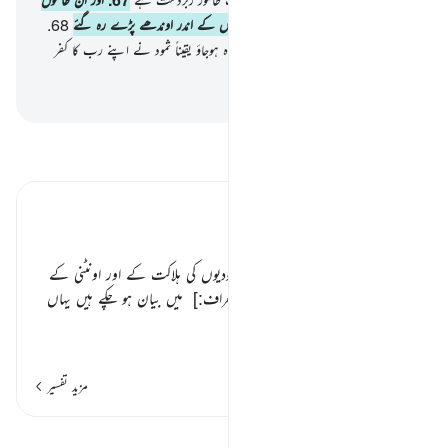
کو پکڑ لیا ایک چنگھاڑ نے تو وہ اپنے گھروں کے اندر اوندھے پڑے رہ گئے
68
.
گویا وہ کبھی ان میں بسے ہی نہیں تھے آگاہ ہوجاؤ یقیناً ثمود نے اپنے رب کا کفر
کیا۔ آگاہ ہوجاؤ پھٹکار ہے ثمود پر
-
بیان القرآن (ڈاکٹر اسرار احمد)
تفسیر پڑھیں
تفسیر ابنِ کثیر
باب
ان تمام آیتوں کی پوری تفسیر اور ثمودیوں کی ہلاکت کے اور اونٹنی کے
مفصل واقعات سورۃ الأعراف
[7-الأعراف:]
‏ میں بیان ہو چکے ہیں یہاں
دوہرانے کی ضرو
…
مزید پڑھیں
مزید تفسیر
اسباق