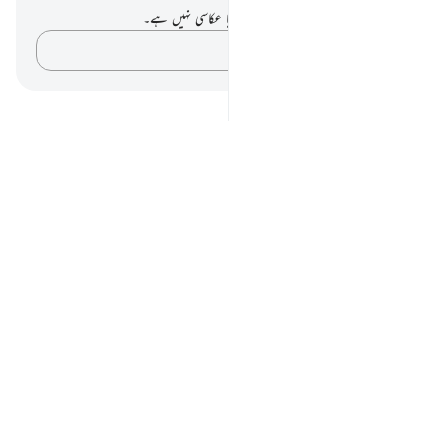
آپ کے پاس اس آیت پر کوئی نوٹ یا عکاسی نہیں ہے۔
اپنے خیالات کو پکڑو…
Notes
placeholders
close