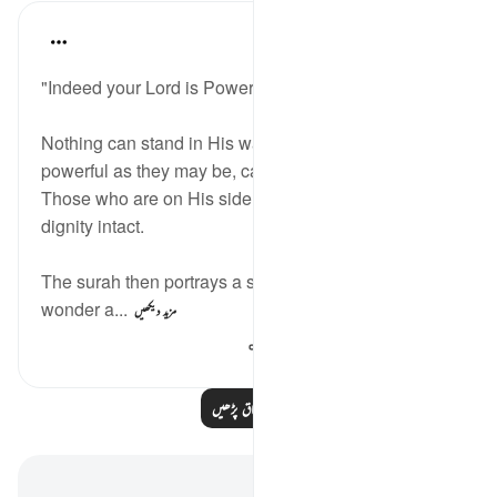
In the Shade of the Quran
31 weeks ago
·
حوالہ
آیت 67:11
"Indeed your Lord is Powerful, Almighty."
Nothing can stand in His way, and no people,
powerful as they may be, can escape His judgment.
Those who are on His side will always have their
dignity intact.
The surah then portrays a scene which makes us
wonder a...
مزید دیکھیں
110
0
0
مزید اسباق پڑھیں
نوٹس اور عکاسی۔