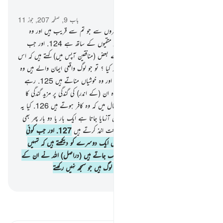
سیاق و سباق میں پڑھیں
باب 9, صفحہ 207, جوز 11
123
.
اے اہل ایمان ! جنگ کرو ان کافروں سے جو تم سے قریب ہیں اور وہ
تمہارے اندر سختی پائیں اور جان لو کہ اللہ متقیوں کے ساتھ ہے
124
.
اور جب
کوئی سورت نازل ہوتی ہے تو ان میں سے بعض (منافقین آپس میں) کہتے ہیں کہ اس
نے تم میں سے کس کے ایمان میں اضافہ کیا ؟ تو جو لوگ واقعی ایمان والے ہیں وہ
ان کے ایمان میں تو یقیناً اضافہ کرتی ہے اور وہ خوشیاں مناتے ہیں
125
.
رہے
وہ لوگ جن کے دلوں میں روگ ہے تو وہ ان (کے اندر) کی گندگی پر مزید گندگی کا
اضافہ کردیتی ہے اور وہ مرتے ہیں اسی حال میں کہ وہ کافر ہوتے ہیں
126
.
کیا یہ
(منافقین) دیکھتے نہیں ہیں کہ ہر سال انہیں آزمایا جاتا ہے ایک بار یا دو بار پھر بھی
نہ تو یہ لوگ توبہ کرتے ہیں اور نہ ہی نصیحت اخذ کرتے ہیں
127
.
اور جب کوئی
سورت نازل ہوتی ہے تو یہ لوگ آپس میں ایک دوسرے کو دیکھتے ہیں کہ تمہیں
کوئی دیکھ تو نہیں رہا پھر وہ وہاں سے کھسک جاتے ہیں (دراصل) اللہ نے ان کے
دلوں کو پھیر دیا ہے اس لیے کہ یہ ایسے لوگ ہیں جو سمجھ نہیں رکھتے
-
بیان القرآن (ڈاکٹر اسرار احمد)
تفسیر پڑھیں