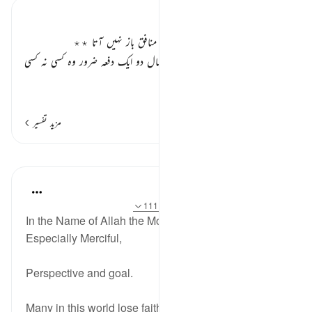
تفسیر ابنِ کثیر
عذاب سے دوچار ہونے کے بعد بھی منافق باز نہیں آتا ٭٭
یہ منافق اتنا بھی نہیں سوچتے کہ ہر سال دو ایک دفعہ ضرور وہ کسی نہ کسی
عذاب میں مبتلا کئے جاتے ہیں۔
…
مزید پڑھیں
مزید تفسیر
مظاہر
Razia Zahra
3 years ago
·
حوالہ
آیت 126:9-127، 111:9
In the Name of Allah the Most Merciful, the
Especially Merciful,
Perspective and goal.
Many in this world lose faith when things become