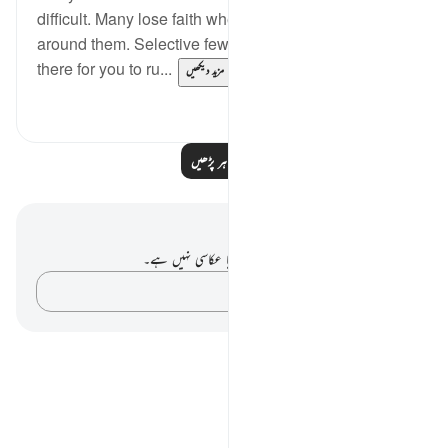
difficult. Many lose faith when they see suffering
around them. Selective few, can see that trials are
there for you to ru...
مزید دیکھیں
3
19
مزید مظاہر پڑھیں
نوٹس اور عکاسی۔
آپ کے پاس اس آیت پر کوئی نوٹ یا عکاسی نہیں ہے۔
اپنے خیالات کو پکڑو…