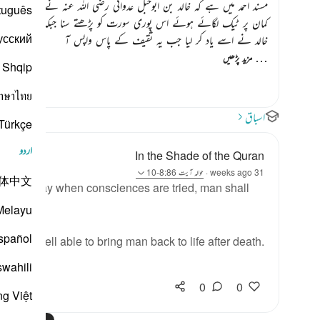
مسند احمد میں ہے کہ خالد بن ابوحبل عدوانی رضی اللہ عنہ نے ثقیف قبیل
tuguês
کمان پر ٹیک لگائے ہوئے اس پوری سورت کو پڑھتے سنا جبکہ آپ ان 
усский
خالد نے اسے یاد کر لیا جب یہ ثقیف کے پاس واپس آ
…
مزید پڑھیں
Shqip
าษาไทย
اسباق
Türkçe
اردو
In the Shade of the Quran
31 weeks ago
·
حوالہ
آیت 8:86-10
体中文
]. On the day when consciences are tried, man shall
10)
Melayu
spañol
m, is well able to bring man back to life after death.
swahili
0
0
ng Việt