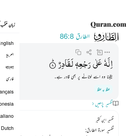
زبان منتخب
086
انه على رجعه لقادر ٨
الطارق
86:8
nglish
العربية
اِنَّهٗ
عَلٰی
رَجْعِهٖ
لَقَادِرٌ
বাংলা
یقینا وہ اسے لوٹانے پر بھی قادر ہے۔
فارسی
لفظ بہ لفظ
ançais
تفسیر پڑھیں
onesia
taliano
تفسیر ابنِ کثیر
Dutch
تفسیر سورۃ الطارق: