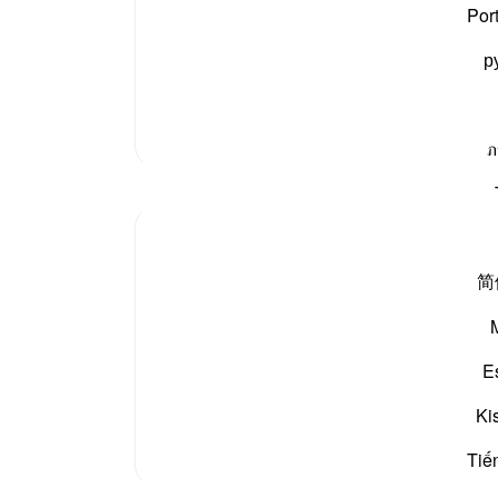
ے کی مشرق کی طرف رسول اللہ
صلی اللہ علیہ وسلم
کو لکڑی یا
Por
لوگوں سے مدد طلب کرنے کے لیے یہاں آئے تھے۔ سیدنا
р
مزید تفسیر
ภ
简
"God is well able to bring him back [to life
be helpless, with no supporter." (Verses 8-
E
God, who has created him and looked after hi
The first creatio...
مزید دیکھیں
Ki
Tiế