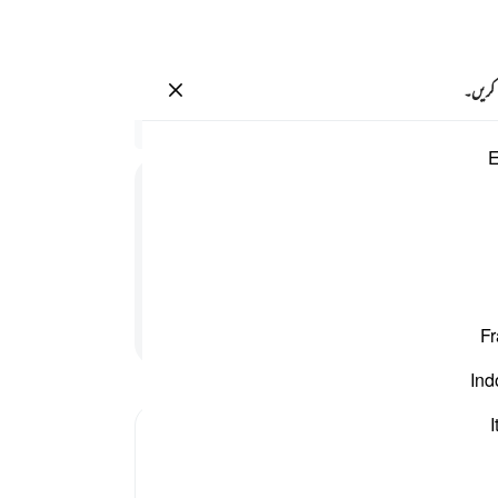
سائن ان کریں۔
 کریں۔
سیاق
E
86:8
1
.
ق
وہ را
نہیں 
کیا گ
پسلی
پڑھنا جاری رکھیں
Fr
چھپے 
طاقت 
Ind
-
بیان 
I
نوٹس
آپ ک