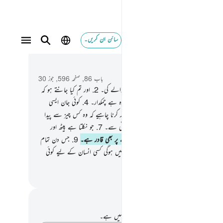
سائن ان کریں۔
 و سباق میں پڑھیں
باب 86, صفحہ 596, جوز 30
سم ہے آسمان کی اور رات کو نمودار ہونے والے کی۔
2
.
اور تم کیا جانتے ہو کہ
ت کو نمودار ہونے والا کیا ہے ؟
3
.
وہ ستارہ ہے چمکدار۔
4
.
کوئی جان ایسی
جس پر کوئی نگہبان نہ ہو۔
5
.
تو انسان کو غور کرنا چاہیے کہ وہ کس چیز سے پیدا
یا ہے۔
6
.
وہ پیدا کیا گیا ہے اچھلتے ہوئے پانی سے۔
7
.
جو نکلتا ہے پیٹھ اور
وں کے درمیان سے۔
8
.
یقینا وہ اسے لوٹانے پر بھی قادر ہے۔
9
.
جس دن تمام
ہوئے رازوں کی جانچ پڑتال ہوگی۔
10
.
تو نہیں ہوگی کسی انسان کے لیے کوئی
اور نہ ہوگا اس کا کوئی مددگار۔
القرآن (ڈاکٹر اسرار احمد)
 اور عکاسی۔
ے پاس اس آیت پر کوئی نوٹ یا عکاسی نہیں ہے۔