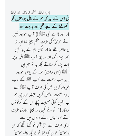
سیاق و سباق میں پڑھیں
باب 28, صفحہ 390, جوز 20
43
.
اور ہم نے موسیٰ ؑ کو کتاب عطا فرمائی اس کے بعد کہ ہم نے پہلی جماعتوں کو
ہلاک کردیا تھا (یہ کتاب) لوگوں کی آنکھیں کھولنے کے لیے تھی اور ہدایت اور
رحمت تھی تاکہ وہ نصیحت حاصل کریں
44
.
اور (اے نبی ﷺ !) آپ موجود نہیں
تھے (اس پہاڑ کے) غربی جانب جب ہم نے موسیٰ ؑ کی طرف حکم بھیجا تھا اور نہ
آپ ﷺ ان لوگوں میں شامل تھے جو وہاں حاضر تھے
45
.
لیکن ہم نے پیدا کیں
بہت سی نسلیں تو ان کے اوپر ایک لمبی عمر بیت گئی اور نہ ہی آپ ﷺ اہل مدین
کے درمیان مقیم تھے کہ ان کو ہماری آیات پڑھ کر سناتے بلکہ یہ تو ہم ہیں
(رسولوں کو) بھیجنے والے
46
.
اور نہ آپ ﷺ (اس وقت) طور کے پاس موجود
تھے جب ہم نے (موسیٰ ؑ کو) پکارا تھا بلکہ یہ سب رحمت ہے آپ ﷺ کے رب
کی طرف سے تاکہ آپ ﷺ اس قوم کو خبردار کریں جس کی طرف آپ ﷺ سے
پہلے کوئی خبردار کرنے والا نہیں آیا شاید کہ وہ نصیحت حاصل کریں
47
.
اور (یہ ہم
نے اس لیے کیا کہ) کہیں ایسا نہ ہو کہ جب انہیں کوئی مصیبت پہنچے ان کے کرتوتوں
کے سبب تو یہ کہیں کہ اے ہمارے پروردگار ! ُ تو نے کیوں نہ بھیجا ہماری طرف
کوئی رسول کہ ہم تیری آیات کی پیروی کرتے اور ایمان لانے والوں میں سے
ہوجاتے
48
.
لیکن جب ان کے پاس ہماری طرف سے حق آگیا تو کہنے لگے کہ ان
(رسول ﷺ کو وہی کچھ کیوں نہیں دیا گیا جو موسیٰ ؑ کو دیا گیا تھا تو جو کچھ پہلے موسیٰ ؑ