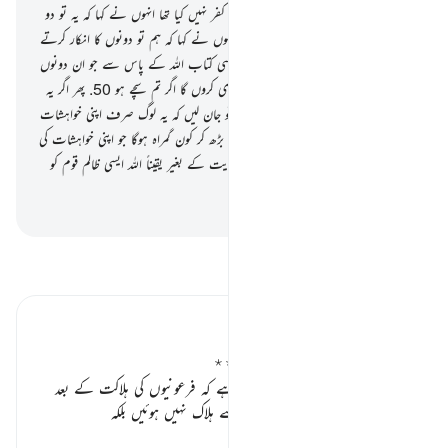
کو دیا گیا تھا کیا لوگوں نے اس کے ساتھ کفر نہیں کیا تھا انہوں نے کہا کہ یہ تو دو
جادو ہیں ایک دوسرے کے مددگار اور انہوں نے کہا کہ ہم تو دونوں کا انکار کرتے
ہیں
49
.
آپ ﷺ کہیے کہ پھر لاؤ کوئی ایسی کتاب اللہ کے پاس سے جو ان دونوں
سے زیادہ ہدایت والی ہو میں اس کی پیروی کروں گا اگر تم سچے ہو
50
.
پھر اگر یہ
لوگ آپ ﷺ کی بات کو قبول نہ کریں تو جان لیں کہ یہ لوگ صرف اپنی خواہشات
کی پیروی کر رہے ہیں اور اس شخص سے بڑھ کر کون گمراہ ہوگا جو اپنی خواہشات کی
پیروی کر رہا ہو اللہ کی طرف سے کسی ہدایت کے بغیر یقیناً اللہ ایسی ظالم قوم کو
ہدایت نہیں دیتا
-
بیان القرآن (ڈاکٹر اسرار احمد)
تفسیر پڑھیں
تفسیر ابنِ کثیر
موسیٰ علیہ السلام کو تورات کا انعام ٭٭
اس آیت میں ایک لطیف بات یہ ہے کہ فرعونیوں کی ہلاکت کے بعد
والی امتیں اس طرح عذاب آسمانی سے ہلاک نہیں ہوئیں بلکہ
…
مزید پڑھیں