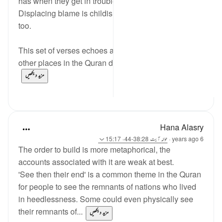
has when they get in trouble. 'I didn't know!'.
Displacing blame is childish but we see it in adults
too.
This set of verses echoes a similar sentiment that
other places in the Quran do; look at the nations/p...
مزید دیکھیں
0
2
Hana Alasry
6 years ago
·
حوالہ
آیت 38:28-44، 15:17
The order to build is more metaphorical, the
accounts associated with it are weak at best.
'See then their end' is a common theme in the Quran
for people to see the remnants of nations who lived
in heedlessness. Some could even physically see
their remnants of...
مزید دیکھیں