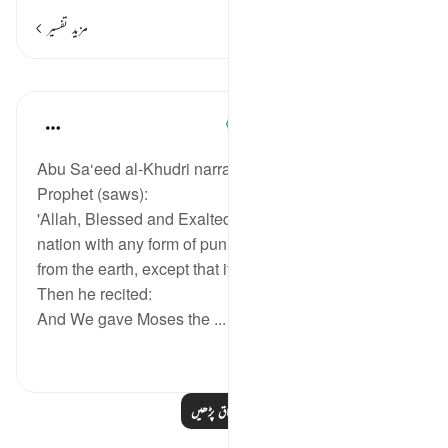
مزید تفسیر
اسباق
Prophetic Commentary
8 years ago
·
حوالہ
آیت 43:28
Abu Sa‘eed al-Khudri narrates, attributing to the
Prophet (saws):
'Allah, Blessed and Exalted, did not destroy any
nation with any form of punishment from the sky, nor
from the earth, except that it was before Moses.'
Then he recited:
And We gave Moses the ...
مزید دیکھیں
0
0
مزید اسباق پڑھیں