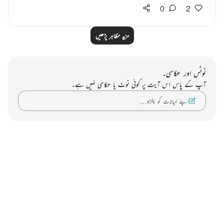
0
2
مزید مظاہر پڑھیں
نوٹس اور عکاسی۔
آپ کے پاس اس آیت پر کوئی نوٹ یا عکاسی نہیں ہے۔
اپنے خیالات کو پکڑو…
Notes
placeholders