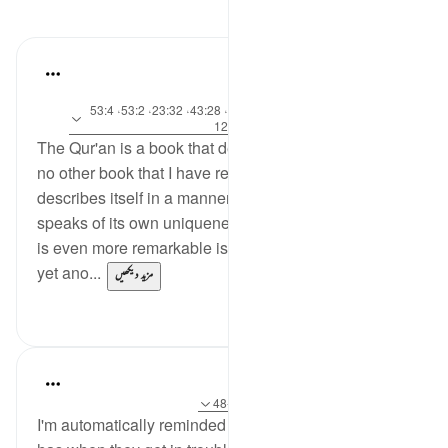
مظاہر
Khalid Bashir
·
6 years ago
آیت 117:37، 145:7، 46:5، 17:11، 43:28، 23:32، 53:2، 53:4
حوالہ
0-54، 154:6، 43:5-44، 91:6، 12:46
The Qur'an is a book that describes itself. There is
no other book that I have read or know of that
describes itself in a manner with which the Qur'an
speaks of its own uniqueness and eloquence. What
is even more remarkable is that the Qur'an speaks of
yet ano...
مزید دیکھیں
0
6
Hana Alasry
6 years ago
·
حوالہ
آیت 16:57، 43:28-48
I'm automatically reminded of the exchange a child