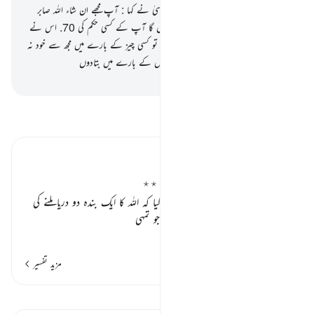
کی آپ کو پوری پوری خبر نہیں
69
.
موسیٰ نے کہا : آپ مجھے ان شاء اللہ صابر
پائیں گے اور میں خلاف ورزی نہیں کروں گا آپ کے کسی حکم کی
70
.
اس نے
کہا : اگر آپ میرے ساتھ چلنا چاہتے ہیں تو کسی چیز کے بارے میں مجھ سے خود نہ
پوچھنا یہاں تک کہ میں خود ہی آپ کو اس کے بارے میں بتادوں
-
بیان القرآن (ڈاکٹر اسرار احمد)
تفسیر پڑھیں
تفسیر ابنِ کثیر
موسیٰ علیہ السلام اور اللہ کا ایک بندہ ٭٭
حضرت موسیٰ علیہ السلام سے ذکر کیا گیا کہ اللہ کا ایک بندہ دو دریا ملنے کی
جگہ ہے، اس کے پاس وہ علم ہے جو تمہی
…
مزید پڑھیں
مزید تفسیر
قیراط دیکھیں