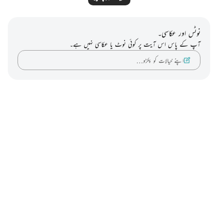
نوٹس اور عکاسی۔
آپ کے پاس اس آیت پر کوئی نوٹ یا عکاسی نہیں ہے۔
اپنے خیالات کو پکڑو…
Notes
placeholders
close