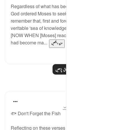
Regardless of what has been said on the reason
God ordered Moses to seek Al-Khedhr, we must
remember that, first and foremost, Moses was a
veritable 'sea of knowledge':
[NOW WHEN [Moses] reached full manhood and
had become ma...
مزید دیکھیں
0
1
مزید اسباق پڑھیں
مظاہر
A Siddiqui
2 years ago
·
حوالہ
آیت 11:93، 63:18
🐟 Don't Forget the Fish
Reflecting on these verses together (18:63 & 93:11),