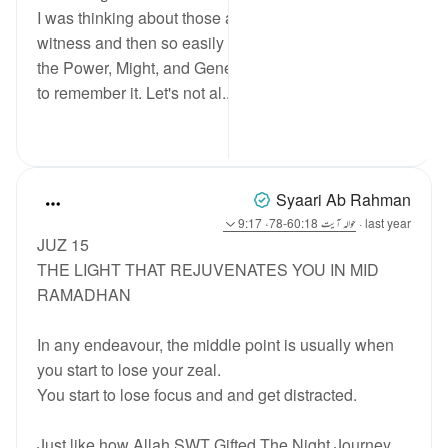
I was thinking about those amazing moments we
witness and then so easily forget. When we witness
the Power, Might, and Generosity of our Lord, let's try
to remember it. Let's not al...
مزید دیکھیں
16
25
Syaari Ab Rahman
last year
·
حوالہ
آیت 60:18-78، 9:17
JUZ 15
THE LIGHT THAT REJUVENATES YOU IN MID
RAMADHAN
In any endeavour, the middle point is usually when
you start to lose your zeal.
You start to lose focus and and get distracted.
Just like how Allah SWT Gifted The Night Journey