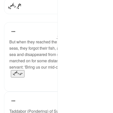
اس آیت میں ہے۔ 1 جنکچرز
جنکچر دیکھیں
اسباق
In the Shade of the Quran
31 weeks ago
·
حوالہ
آیت 61:18-63
But when they reached the junction between the two
seas, they forgot their fish, and it took its way into the
sea and disappeared from sight. And after they had
marched on for some distance, Moses said to his
servant: 'Bring us our mid-clay meal; we are indeed...
مزید دیکھیں
0
0
Fadel Soliman
6 years ago
·
حوالہ
آیت 61:18-78
Taddabor (Pondering) of Surat Al-Kahf Ayahs: 61-78