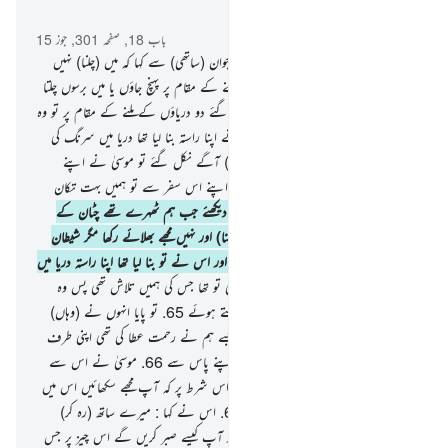
سیاق و سباق میں پڑھیں
باب 18, صفحہ 301, جوز 15
60
.
اور یاد کرو جب موسیٰ نے اپنے نوجوان (ساتھی) سے کہا کہ میں (چلنا) نہیں
چھوڑوں گا یہاں تک کہ دو دریاؤں کے ملنے کے مقام پر پہنچ جاؤں یا میں برسوں چلتا
ہی رہوں گا
61
.
پھر جب وہ دونوں پہنچ گئے دو دریاؤں کے ملنے کے مقام پر تو وہ
اپنی مچھلی کو بھول گئے اور اس (مچھلی) نے اپنا راستہ بنا لیا تھا دریا میں سرنگ کی
طرح
62
.
پھر جب وہ دونوں (وہاں سے) آگے نکل گئے تو موسیٰ نے اپنے
ساتھی سے کہا کہ اب ہمارا ناشتہ لے آؤ اپنے اس سفر سے تو ہمیں بہت تکان
ہوگئی ہے
63
.
اس (نوجوان) نے کہا : دیکھئے جب ہم ٹھہرے تھے چٹان کے
پاس تو میں بھول گیا مچھلی کو (نگاہ میں رکھنا) اور نہیں مجھے بھلائے رکھا مگر شیطان
نے کہ میں (آپ سے) اس کا ذکر کروں اور اس نے تو بنا لیا تھا اپنا راستہ دریا میں
عجیب طرح سے
64
.
موسیٰ نے کہا : یہی تو تھا جس کی ہمیں تلاش تھی پس وہ
دونوں واپس لوٹے اپنے نقوش پا کو دیکھتے ہوئے
65
.
تو پایا انہوں نے (وہاں)
ہمارے بندوں میں سے ایک بندے کو جسے ہم نے رحمت عطا کی تھی اپنی طرف
سے اور اسے سکھایا تھا ایک علم خاص اپنے پاس سے
66
.
موسیٰ نے اس سے
کہا : کیا میں آپ کے ساتھ رہ سکتا ہوں اس شرط پر کہ آپ مجھے سکھائیں اس میں
سے جو بھلائی آپ کو سکھائی گئی ہے
67
.
اس نے کہا : میرے ساتھ (رہ کر)
آپ ہرگز صبر نہیں کرسکیں گے
68
.
اور آپ کیسے صبر کریں گے اس چیز پر جس