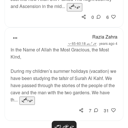
and Ascension in the mid...
مزید دیکھیں
0
6
Razia Zahra
4 years ago
·
حوالہ
آیت 60:18-65
In the Name of Allah the Most Gracious, the Most
Kind,
During my children’s summer holidays (vacation) we
have been studying the tafsir of Surah Al Kahf. We
have passed through the stories of the people of the
cave and the man with the two gardens. We have
th...
مزید دیکھیں
7
31
مزید مظاہر پڑھیں