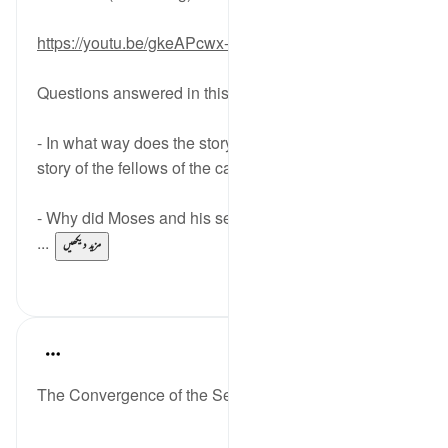
https://youtu.be/gkeAPcwx-3Y
Questions answered in this video:
- In what way does the story of the fish relate to the
story of the fellows of the cave?
- Why did Moses and his servant want to go back to
...
مزید دیکھیں
0
6
Salah Soltan
7 years ago
·
حوالہ
آیت 60:18-69
The Convergence of the Seas